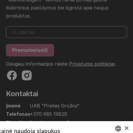
išskirtinius pasiūlymus bei išgirsta apie naujus
produktus.
Daugiau informacijos rasite
Privatumo politikoje
.
Kontaktai
Įmonė
UAB "Prekės Grožiui"
Telefonas
+370 685 19820
El. paštas
[email protected]
×
etainė naudoja slapukus
Dirbame
10.00 - 17.00