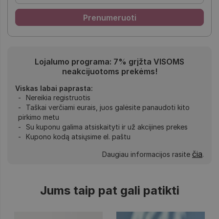
Lojalumo programa: 7% grįžta VISOMS
neakcijuotoms prekėms!
Viskas labai paprasta:
Nereikia registruotis
Taškai verčiami eurais, juos galėsite panaudoti kito
pirkimo metu
Su kuponu galima atsiskaityti ir už akcijines prekes
Kupono kodą atsiųsime el. paštu
čia
Daugiau informacijos rasite
.
Jums taip pat gali patikti