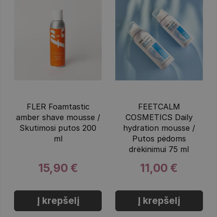
FLER Foamtastic
FEETCALM
amber shave mousse /
COSMETICS Daily
Skutimosi putos 200
hydration mousse /
ml
Putos pėdoms
drėkinimui 75 ml
15,90 €
11,00 €
Į krepšelį
Į krepšelį