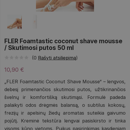
FLER Foamtastic coconut shave mousse
/ Skutimosi putos 50 ml
(0
Rašyti atsiliepimą
)
10,90 €
„FLER Foamtastic Coconut Shave Mousse“ – lengvos,
debesį primenančios skutimosi putos, užtikrinančios
švelnų ir komfortišką skutimąsi. Formulė padeda
palaikyti odos drėgmės balansą, o subtilus kokosų,
frezijų ir apelsinų žiedų aromatas suteikia gaivumo
pojūtį. Kreminė tekstūra lengvai pasiskirsto ir tinka
visoms kūno vietoms. Puikus pasirinkimas kasdieniam