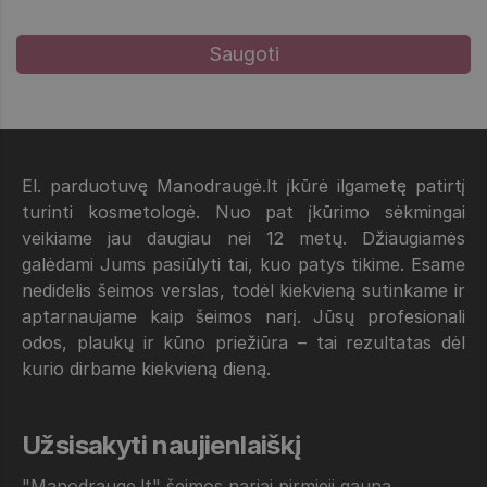
El. parduotuvę Manodraugė.lt įkūrė ilgametę patirtį
turinti kosmetologė. Nuo pat įkūrimo sėkmingai
veikiame jau daugiau nei 12 metų. Džiaugiamės
galėdami Jums pasiūlyti tai, kuo patys tikime. Esame
nedidelis šeimos verslas, todėl kiekvieną sutinkame ir
aptarnaujame kaip šeimos narį. Jūsų profesionali
odos, plaukų ir kūno priežiūra – tai rezultatas dėl
kurio dirbame kiekvieną dieną.
Užsisakyti naujienlaiškį
"Manodrauge.lt" šeimos nariai pirmieji gauna