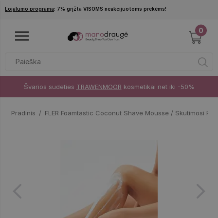
Pereiti į pagrindinį turinį
Lojalumo programa
: 7% grįžta VISOMS neakcijuotoms prekėms!
0
Švarios sudėties
TRAWENMOOR
kosmetikai net iki -50%
Pradinis
FLER Foamtastic Coconut Shave Mousse / Skutimosi Put