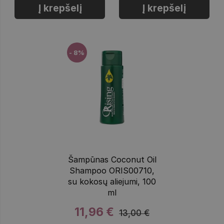
Į krepšelį
Į krepšelį
- 8%
Šampūnas Coconut Oil
Shampoo ORIS00710,
su kokosų aliejumi, 100
ml
11,96 €
13,00 €