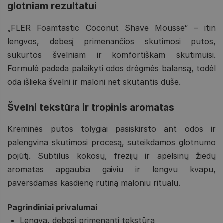
glotniam rezultatui
„FLER Foamtastic Coconut Shave Mousse“ – itin
lengvos, debesį primenančios skutimosi putos,
sukurtos švelniam ir komfortiškam skutimuisi.
Formulė padeda palaikyti odos drėgmės balansą, todėl
oda išlieka švelni ir maloni net skutantis duše.
Švelni tekstūra ir tropinis aromatas
Kreminės putos tolygiai pasiskirsto ant odos ir
palengvina skutimosi procesą, suteikdamos glotnumo
pojūtį. Subtilus kokosų, frezijų ir apelsinų žiedų
aromatas apgaubia gaiviu ir lengvu kvapu,
paversdamas kasdienę rutiną maloniu ritualu.
Pagrindiniai privalumai
Lengva, debesį primenanti tekstūra