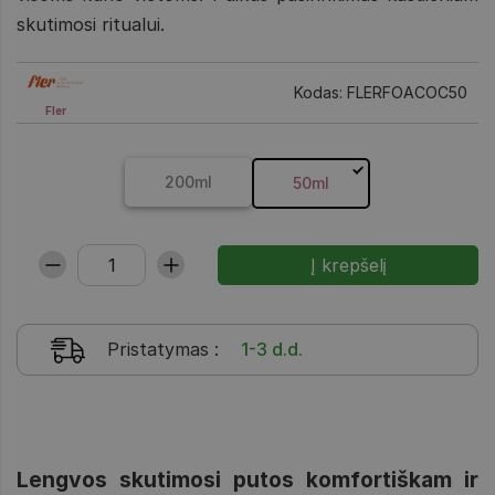
skutimosi ritualui.
Kodas: FLERFOACOC50
Fler
200ml
50ml
Pristatymas
:
1-3 d.d.
Lengvos skutimosi putos komfortiškam ir