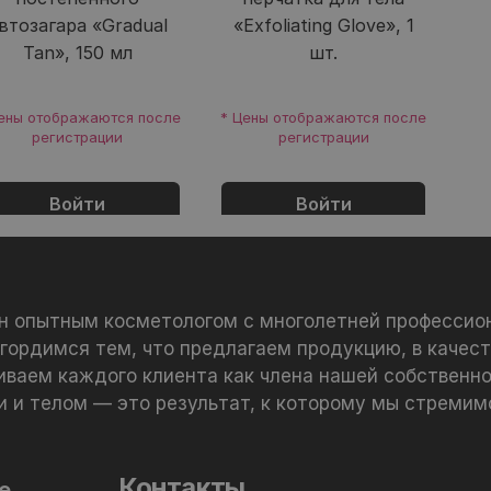
втозагара «Gradual
«Exfoliating Glove», 1
Tan», 150 мл
шт.
ены отображаются после
* Цены отображаются после
регистрации
регистрации
Войти
Войти
ан опытным косметологом с многолетней профессио
 гордимся тем, что предлагаем продукцию, в качест
иваем каждого клиента как члена нашей собственно
и и телом — это результат, к которому мы стремим
Контакты
е