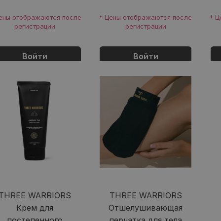
ены отображаются после
* Цены отображаются после
* Ц
регистрации
регистрации
Войти
Войти
THREE WARRIORS
THREE WARRIORS
Крем для
Отшелушивающая
постепенного
перчатка для тела