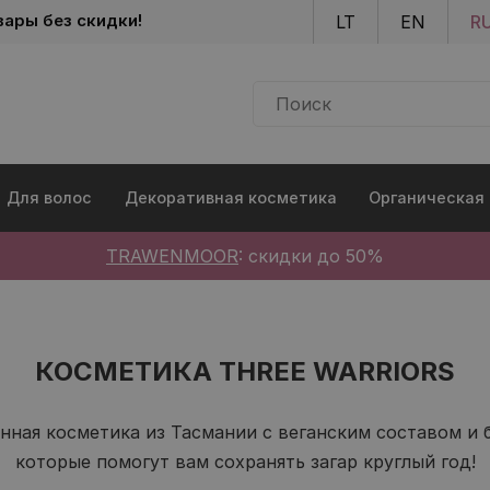
Skip to main content
вары без скидки!
LT
EN
R
Для волос
Декоративная косметика
Органическая
TRAWENMOOR
: скидки до 50%
КОСМЕТИКА THREE WARRIORS
енная косметика из Тасмании с веганским составом и 
которые помогут вам сохранять загар круглый год!