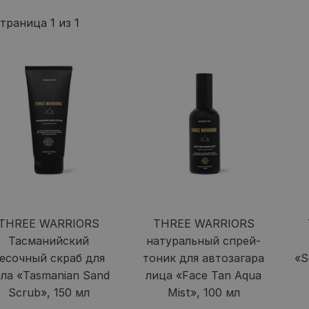
траница 1 из 1
THREE WARRIORS
THREE WARRIORS
Тасманийский
натуральный спрей-
есочный скраб для
тоник для автозагара
«S
ела «Tasmanian Sand
лица «Face Tan Aqua
Scrub», 150 мл
Mist», 100 мл