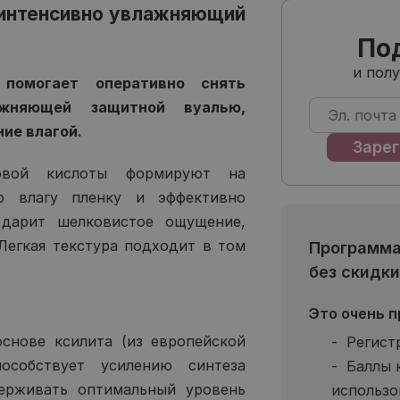
интенсивно увлажняющий
По
и пол
помогает оперативно снять
жняющей защитной вуалью,
ие влагой.
новой кислоты формируют на
ю влагу пленку и эффективно
 дарит шелковистое ощущение,
Легкая текстура подходит в том
Программа
без скидки
Это очень п
нове ксилита (из европейской
Регист
особствует усилению синтеза
Баллы 
ерживать оптимальный уровень
использо