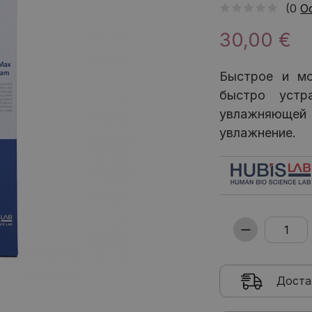
(0
О
30,00 €
Быстрое и мо
быстро устр
увлажняюще
увлажнение.
Доста