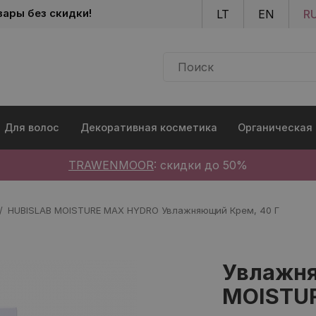
Skip to main content
вары без скидки!
LT
EN
R
Для волос
Декоративная косметика
Органическая
TRAWENMOOR
: скидки до 50%
HUBISLAB MOISTURE MAX HYDRO Увлажняющий Крем, 40 Г
Увлажн
MOISTUR