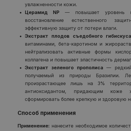
увлажненности кожи.
Церамид NP
— повышает уровень вл
восстановление естественного защ
эффективную защиту от потери влаги.
Экстракт плодов съедобного гибискуса 
витаминами, бета-каротином и жирораст
нейтрализовать активные формы кисло
коллагена и повышает эластичность дермал
Экстракт зеленого прополиса
— редкий 
получаемый из природы Бразилии. Лек
произрастающее лишь на 3% территор
антиоксидантом, придающим коже 
сформировать более крепкую и здоровую н
Способ применения
Применение:
нанесите необходимое количест