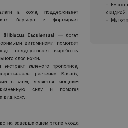
Купон 
аги в коже, поддерживает
скидкой.
итного барьера и формирует
Мы отп
(Hibiscus Esculentus)
— богат
воримыми витаминами; помогает
рода, поддерживает выработку
ьного слоя кожи.
экстракт зеленого прополиса,
арственное растение Bacaris,
ии страны, является мощным
жизненную силу и помогая
а вид кожу.
во на завершающем этапе ухода