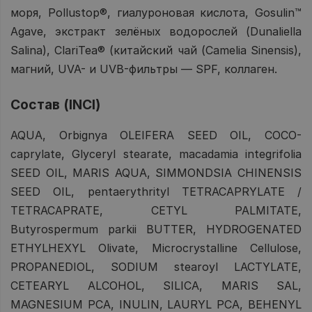
моря, Pollustop®, гиалуроновая кислота, Gosulin™
Agave, экстракт зелёных водорослей (Dunaliella
Salina), ClariTea® (китайский чай (Camelia Sinensis),
магний, UVA- и UVB-фильтры — SPF, коллаген.
Состав (INCI)
AQUA, Orbignya OLEIFERA SEED OIL, COCO-
caprylate, Glyceryl stearate, macadamia integrifolia
SEED OIL, MARIS AQUA, SIMMONDSIA CHINENSIS
SEED OIL, pentaerythrityl TETRACAPRYLATE /
TETRACAPRATE, CETYL PALMITATE,
Butyrospermum parkii BUTTER, HYDROGENATED
ETHYLHEXYL Olivate, Microcrystalline Cellulose,
PROPANEDIOL, SODIUM stearoyl LACTYLATE,
CETEARYL ALCOHOL, SILICA, MARIS SAL,
MAGNESIUM PCA, INULIN, LAURYL PCA, BEHENYL