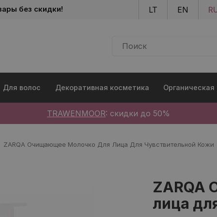
Skip to main content
вары без скидки!
LT
EN
R
Для волос
Декоративная косметика
Органическая
TRAWENMOOR
: скидки до 50%
ZARQA Очищающее Молочко Для Лица Для Чувствительной Кожи
ZARQA 
лица дл