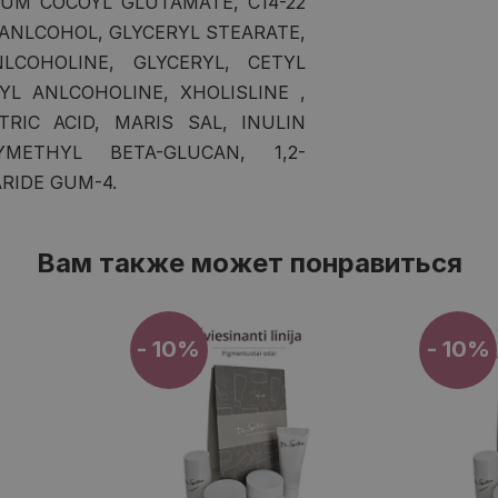
IUM COCOYL GLUTAMATE, C14-22
 ANLCOHOL, GLYCERYL STEARATE,
LCOHOLINE, GLYCERYL, CETYL
YL ANLCOHOLINE, XHOLISLINE ,
RIC ACID, MARIS SAL, INULIN
METHYL BETA-GLUCAN, 1,2-
RIDE GUM-4.
Вам также может понравиться
- 10%
- 10%