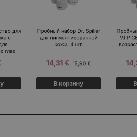
тво для
Пробный набор Dr. Spiller
Пробный 
жа с
для пигментированной
V.I.P 
для
кожи, 4 шт.
возрас
х глаз
€
14,31 €
14,
15,90 €
ну
В корзину
В