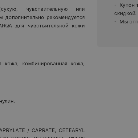
Купон 
ухую, чувствительную или
скидкой.
м дополнительно рекомендуется
Мы отп
RQA для чувствительной кожи
я кожа, комбинированная кожа,
нулин.
APRYLATE / CAPRATE, CETEARYL