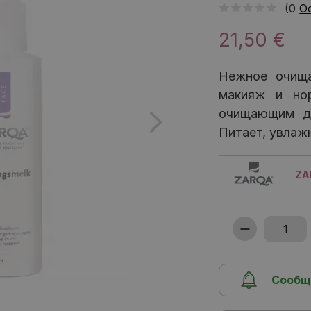
(0
О
21,50 €
Нежное очища
макияж и но
очищающим де
Питает, увлаж
ZA
Сообщ