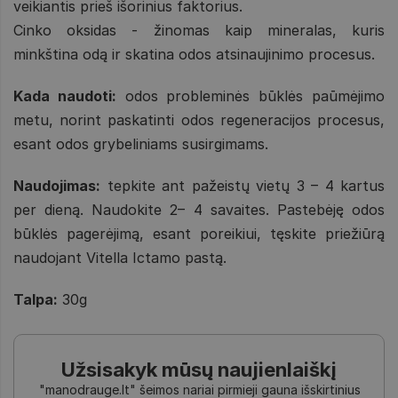
veikiantis prieš išorinius faktorius.
Cinko oksidas - žinomas kaip mineralas, kuris
minkština odą ir skatina odos atsinaujinimo procesus.
Kada naudoti:
odos probleminės būklės paūmėjimo
metu, norint paskatinti odos regeneracijos procesus,
esant odos grybeliniams susirgimams.
Naudojimas:
tepkite ant pažeistų vietų 3 – 4 kartus
per dieną. Naudokite 2– 4 savaites. Pastebėję odos
būklės pagerėjimą, esant poreikiui, tęskite priežiūrą
naudojant Vitella Ictamo pastą.
Talpa:
30g
Užsisakyk mūsų naujienlaiškį
"manodrauge.lt" šeimos nariai pirmieji gauna išskirtinius