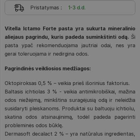
Pristatymas
:
1-3 d.d.
Vitella Ictamo Forte pasta yra sukurta mineralinio
aliejaus pagrindu, kuris padeda suminkštinti odą.
Ši
pasta ypač rekomenduojama jautriai odai, nes yra
gerai toleruojama ir nedirgina odos.
Pagrindinės veikliosios medžiagos:
Oktopiroksas 0,5 % – veikia prieš išorinius faktorius.
Baltasis ichtiolas 3 % - veikia antimikrobiškai, mažina
odos niežėjimą, minkština suragėjusią odą ir neleidžia
susidaryti pleiskanoms. Produktai su baltuoju ichtiolu,
skatina odos atsinaujinimą, todėl padeda pagerinti
probleminės odos būklę.
Dermasoft decalact 2 % – yra natūralus ingredientas,