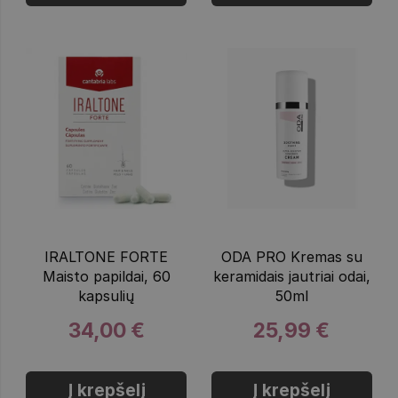
IRALTONE FORTE
ODA PRO Kremas su
Maisto papildai, 60
keramidais jautriai odai,
kapsulių
50ml
34,00 €
25,99 €
Į krepšelį
Į krepšelį