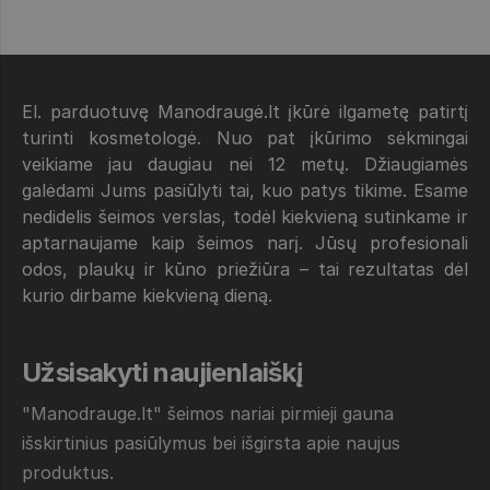
El. parduotuvę Manodraugė.lt įkūrė ilgametę patirtį
turinti kosmetologė. Nuo pat įkūrimo sėkmingai
veikiame jau daugiau nei 12 metų. Džiaugiamės
galėdami Jums pasiūlyti tai, kuo patys tikime. Esame
nedidelis šeimos verslas, todėl kiekvieną sutinkame ir
aptarnaujame kaip šeimos narį. Jūsų profesionali
odos, plaukų ir kūno priežiūra – tai rezultatas dėl
kurio dirbame kiekvieną dieną.
Užsisakyti naujienlaiškį
"Manodrauge.lt" šeimos nariai pirmieji gauna
išskirtinius pasiūlymus bei išgirsta apie naujus
produktus.