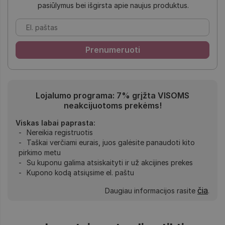
pasiūlymus bei išgirsta apie naujus produktus.
Lojalumo programa: 7% grįžta VISOMS
neakcijuotoms prekėms!
Viskas labai paprasta:
Nereikia registruotis
Taškai verčiami eurais, juos galėsite panaudoti kito
pirkimo metu
Su kuponu galima atsiskaityti ir už akcijines prekes
Kupono kodą atsiųsime el. paštu
čia
Daugiau informacijos rasite
.