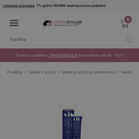
Pereiti į pagrindinį turinį
Lojalumo programa
: 7% grįžta VISOMS neakcijuotoms prekėms!
0
Švarios sudėties
TRAWENMOOR
kosmetikai net iki -50%
Pradinis
Veidui ir kūnui
Veido priežiūros priemonės
Veido kr