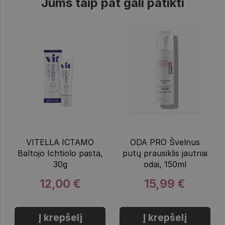
Jums taip pat gali patikti
VITELLA ICTAMO
ODA PRO Švelnus
Baltojo Ichtiolo pasta,
putų prausiklis jautriai
30g
odai, 150ml
12,00 €
15,99 €
Į krepšelį
Į krepšelį