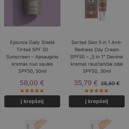
Epionce Daily Shield
Sorted Skin 5 in 1 Anti-
Tinted SPF 50
Redness Day Cream
Sunscreen – Apsauginis
SPF50 – „5 in 1” Dieninis
kremas nuo saulės
kremas raustančiai odai
SPF50, 50ml
SPF50, 30ml
58,00 €
35,79 €
38,90 €
Į krepšelį
Į krepšelį