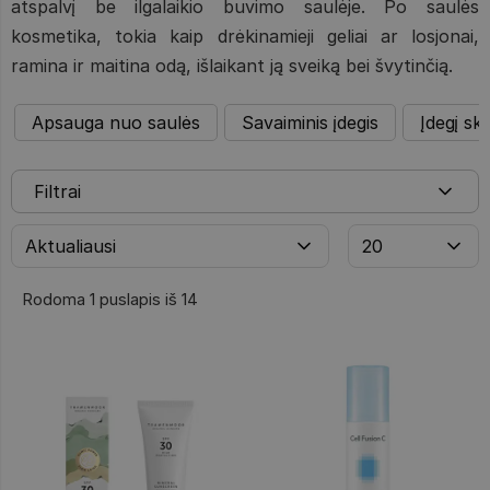
atspalvį be ilgalaikio buvimo saulėje. Po saulės
kosmetika, tokia kaip drėkinamieji geliai ar losjonai,
ramina ir maitina odą, išlaikant ją sveiką bei švytinčią.
Apsauga nuo saulės
Savaiminis įdegis
Įdegį sk
Filtrai
Rodoma 1 puslapis iš 14