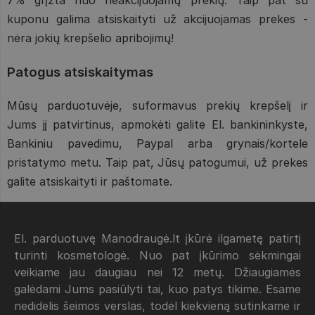
7% grįžta nuo neakcijuojamų prekių. Taip pat su
kuponu galima atsiskaityti už akcijuojamas prekes -
nėra jokių krepšelio apribojimų!
Patogus atsiskaitymas
Mūsų parduotuvėje, suformavus prekių krepšelį ir
Jums jį patvirtinus, apmokėti galite El. bankininkyste,
Bankiniu pavedimu, Paypal arba grynais/kortele
pristatymo metu. Taip pat, Jūsų patogumui, už prekes
galite atsiskaityti ir paštomate.
El. parduotuvę Manodraugė.lt įkūrė ilgametę patirtį
turinti kosmetologė. Nuo pat įkūrimo sėkmingai
veikiame jau daugiau nei 12 metų. Džiaugiamės
galėdami Jums pasiūlyti tai, kuo patys tikime. Esame
nedidelis šeimos verslas, todėl kiekvieną sutinkame ir