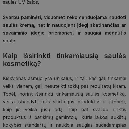
saulės UV žalos.
Svarbu paminėti, visuomet rekomenduojama naudoti
saulės kremą, net ir naudojant įdegį skatinančias ar
savaiminio įdegio priemones, ir saugiai mėgautis
saule.
Kaip išsirinkti tinkamiausią saulės
kosmetiką?
Kiekvienas asmuo yra unikalus, ir tai, kas gali tinkamai
veikti vienam, gali nesuteikti tokių pat rezultatų kitam.
Todėl, norint išsirinkti tinkamiausią saulės kosmetiką,
verta išbandyti kelis skirtingus produktus ir stebėti,
kaip jie veikia jūsų odą. Taip pat svarbu rinktis
produktus iš patikimų gamintojų, kurie laikosi aukštų
kokybės standartų ir naudoja saugias sudedamąsias