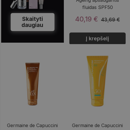
Ageing apsaugantis
fluidas SPF50
40,19 €
Skaityti
43,69 €
daugiau
Į krepšelį
Germaine de Capuccini
Germaine de Capuccini