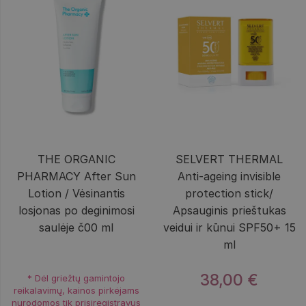
THE ORGANIC
SELVERT THERMAL
PHARMACY After Sun
Anti-ageing invisible
Lotion / Vėsinantis
protection stick/
losjonas po deginimosi
Apsauginis prieštukas
saulėje č00 ml
veidui ir kūnui SPF50+ 15
ml
38,00 €
* Dėl griežtų gamintojo
reikalavimų, kainos pirkėjams
nurodomos tik prisiregistravus