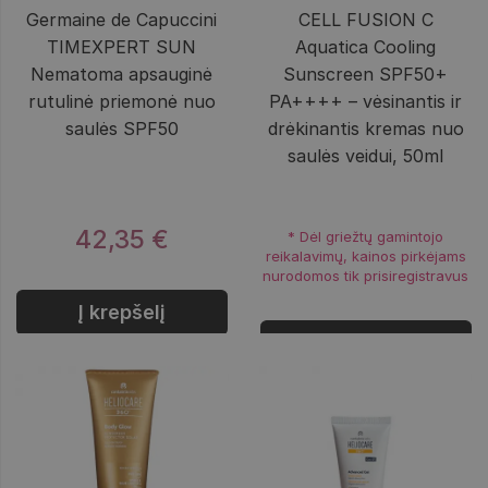
Germaine de Capuccini
CELL FUSION C
TIMEXPERT SUN
Aquatica Cooling
Nematoma apsauginė
Sunscreen SPF50+
rutulinė priemonė nuo
PA++++ – vėsinantis ir
saulės SPF50
drėkinantis kremas nuo
saulės veidui, 50ml
42,35 €
* Dėl griežtų gamintojo
reikalavimų, kainos pirkėjams
nurodomos tik prisiregistravus
Į krepšelį
Prisijungti