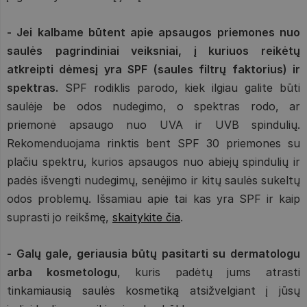
- Jei kalbame būtent apie apsaugos priemones nuo
saulės
pagrindiniai veiksniai, į kuriuos reikėtų
atkreipti dėmesį yra SPF (saules filtrų faktorius) ir
spektras.
SPF rodiklis parodo, kiek ilgiau galite būti
saulėje be odos nudegimo, o spektras rodo, ar
priemonė apsaugo nuo UVA ir UVB spindulių.
Rekomenduojama rinktis bent SPF 30 priemones su
plačiu spektru, kurios apsaugos nuo abiejų spindulių ir
padės išvengti nudegimų, senėjimo ir kitų saulės sukeltų
odos problemų. Išsamiau apie tai kas yra SPF ir kaip
suprasti jo reikšmę,
skaitykite čia
.
- Galų gale, geriausia būtų pasitarti su dermatologu
arba kosmetologu
, kuris padėtų jums atrasti
tinkamiausią saulės kosmetiką atsižvelgiant į jūsų