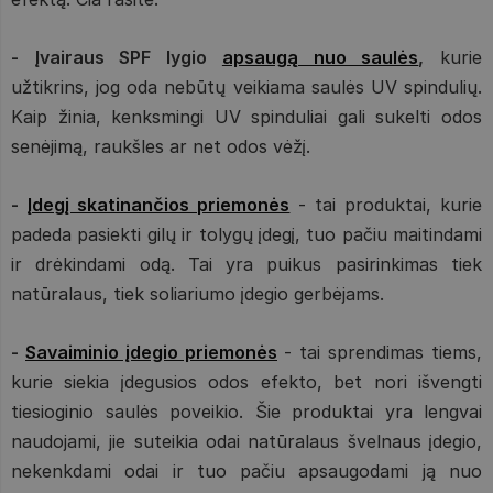
- Įvairaus SPF lygio
apsaugą nuo saulės
,
kurie
užtikrins, jog oda nebūtų veikiama saulės UV spindulių.
Kaip žinia, kenksmingi UV spinduliai gali sukelti odos
senėjimą, raukšles ar net odos vėžį.
-
Įdegį skatinančios priemonės
- tai produktai, kurie
padeda pasiekti gilų ir tolygų įdegį, tuo pačiu maitindami
ir drėkindami odą. Tai yra puikus pasirinkimas tiek
natūralaus, tiek soliariumo įdegio gerbėjams.
-
Savaiminio įdegio priemonės
- tai sprendimas tiems,
kurie siekia įdegusios odos efekto, bet nori išvengti
tiesioginio saulės poveikio. Šie produktai yra lengvai
naudojami, jie suteikia odai natūralaus švelnaus įdegio,
nekenkdami odai ir tuo pačiu apsaugodami ją nuo