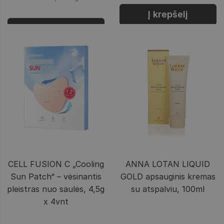
Į krepšelį
Prisijungti
CELL FUSION C „Cooling
ANNA LOTAN LIQUID
Sun Patch“ – vėsinantis
GOLD apsauginis kremas
pleistras nuo saulės, 4,5g
su atspalviu, 100ml
x 4vnt