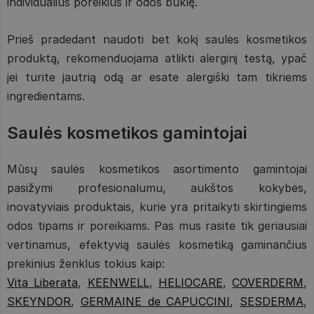
individualius poreikius ir odos būklę.
Prieš pradedant naudoti bet kokį saulės kosmetikos
produktą, rekomenduojama atlikti alerginį testą, ypač
jei turite jautrią odą ar esate alergiški tam tikriems
ingredientams.
Saulės kosmetikos gamintojai
Mūsų saulės kosmetikos asortimento gamintojai
pasižymi profesionalumu, aukštos kokybės,
inovatyviais produktais, kurie yra pritaikyti skirtingiems
odos tipams ir poreikiams. Pas mus rasite tik geriausiai
vertinamus, efektyvią saulės kosmetiką gaminančius
prekinius ženklus tokius kaip:
Vita Liberata
,
KEENWELL
,
HELIOCARE
,
COVERDERM
,
SKEYNDOR
,
GERMAINE de CAPUCCINI
,
SESDERMA
,