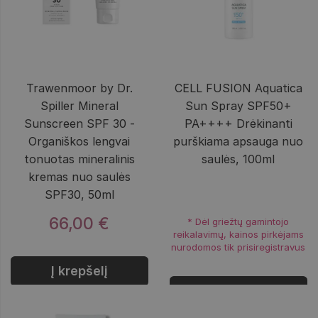
Trawenmoor by Dr.
CELL FUSION Aquatica
Spiller Mineral
Sun Spray SPF50+
Sunscreen SPF 30 -
PA++++ Drėkinanti
Organiškos lengvai
purškiama apsauga nuo
tonuotas mineralinis
saulės, 100ml
kremas nuo saulės
SPF30, 50ml
66,00 €
* Dėl griežtų gamintojo
reikalavimų, kainos pirkėjams
nurodomos tik prisiregistravus
Į krepšelį
Prisijungti