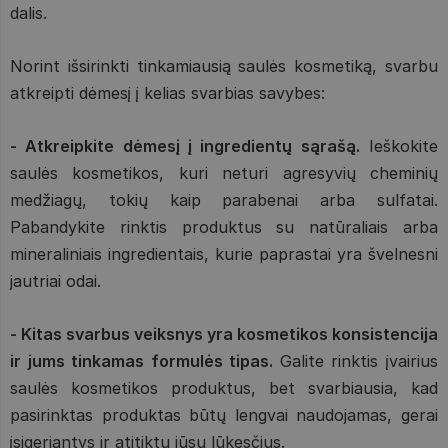
dalis.
Norint išsirinkti tinkamiausią saulės kosmetiką, svarbu
atkreipti dėmesį į kelias svarbias savybes:
- Atkreipkite dėmesį į ingredientų sąrašą.
Ieškokite
saulės kosmetikos, kuri neturi agresyvių cheminių
medžiagų, tokių kaip parabenai arba sulfatai.
Pabandykite rinktis produktus su natūraliais arba
mineraliniais ingredientais, kurie paprastai yra švelnesni
jautriai odai.
- Kitas svarbus veiksnys yra kosmetikos konsistencija
ir jums tinkamas formulės tipas.
Galite rinktis įvairius
saulės kosmetikos produktus, bet svarbiausia, kad
pasirinktas produktas būtų lengvai naudojamas, gerai
įsigeriantys ir atitiktų jūsų lūkesčius.