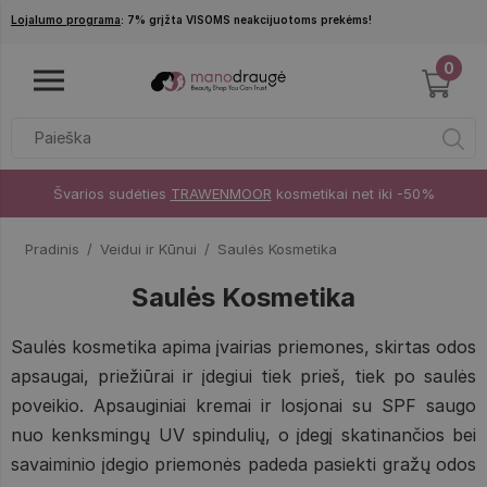
Pereiti į pagrindinį turinį
Lojalumo programa
: 7% grįžta VISOMS neakcijuotoms prekėms!
0
Švarios sudėties
TRAWENMOOR
kosmetikai net iki -50%
Pradinis
Veidui ir Kūnui
Saulės Kosmetika
Saulės Kosmetika
Saulės kosmetika apima įvairias priemones, skirtas odos
apsaugai, priežiūrai ir įdegiui tiek prieš, tiek po saulės
poveikio. Apsauginiai kremai ir losjonai su SPF saugo
nuo kenksmingų UV spindulių, o įdegį skatinančios bei
savaiminio įdegio priemonės padeda pasiekti gražų odos