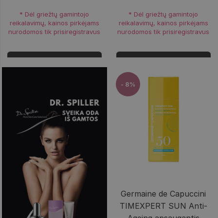
* Dėl griežtų gamintojo
* Dėl griežtų gamintojo
reikalavimų, kainos pirkėjams
reikalavimų, kainos pirkėjams
nurodomos tik prisiregistravus
nurodomos tik prisiregistravus
Prisijungti
Prisijungti
- 8%
Germaine de Capuccini
TIMEXPERT SUN Anti-