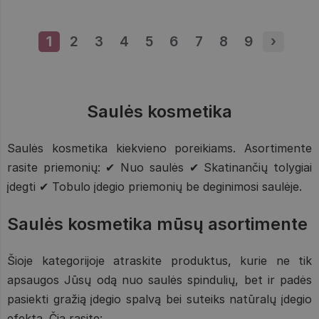
1
Puslapis
2
Puslapis
3
Puslapis
4
Puslapis
5
Puslapis
6
Puslapis
7
Puslapis
8
Puslapis
9
Puslapis
›
Next p
Saulės kosmetika
Saulės kosmetika kiekvieno poreikiams. Asortimente
rasite priemonių: ✔ Nuo saulės ✔ Skatinančių tolygiai
įdegti ✔ Tobulo įdegio priemonių be deginimosi saulėje.
Saulės kosmetika mūsų asortimente
Šioje kategorijoje atraskite produktus, kurie ne tik
apsaugos Jūsų odą nuo saulės spindulių, bet ir padės
pasiekti gražią įdegio spalvą bei suteiks natūralų įdegio
efektą. Čia rasite: