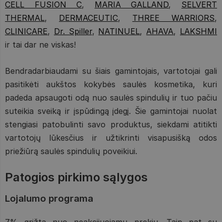
CELL FUSION C
,
MARIA GALLAND
,
SELVERT
THERMAL
,
DERMACEUTIC
,
THREE WARRIORS
,
CLINICARE
,
Dr. Spiller
,
NATINUEL
,
AHAVA
,
LAKSHMI
ir tai dar ne viskas!
Bendradarbiaudami su šiais gamintojais, vartotojai gali
pasitikėti aukštos kokybės saulės kosmetika, kuri
padeda apsaugoti odą nuo saulės spindulių ir tuo pačiu
suteikia sveiką ir įspūdingą įdegį. Šie gamintojai nuolat
stengiasi patobulinti savo produktus, siekdami atitikti
vartotojų lūkesčius ir užtikrinti visapusišką odos
priežiūrą saulės spindulių poveikiui.
Patogios pirkimo sąlygos
Lojalumo programa