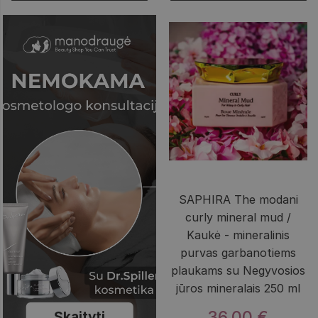
SAPHIRA The modani
curly mineral mud /
Kaukė - mineralinis
purvas garbanotiems
plaukams su Negyvosios
jūros mineralais 250 ml
36,00 €
Skaityti