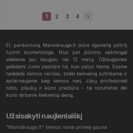
1
Puslapis
2
Puslapis
3
Puslapis
4
Puslapis
›
Next page
El. parduotuvę Manodraugė.lt įkūrė ilgametę patirtį
turinti kosmetologė. Nuo pat įkūrimo sėkmingai
veikiame jau daugiau nei 12 metų. Džiaugiamės
galėdami Jums pasiūlyti tai, kuo patys tikime. Esame
nedidelis šeimos verslas, todėl kiekvieną sutinkame ir
aptarnaujame kaip šeimos narį. Jūsų profesionali
odos, plaukų ir kūno priežiūra – tai rezultatas dėl
kurio dirbame kiekvieną dieną.
Užsisakyti naujienlaiškį
"Manodrauge.lt" šeimos nariai pirmieji gauna