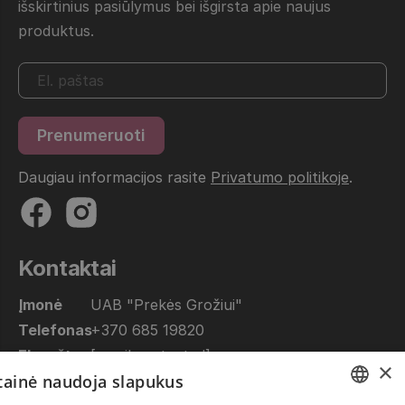
išskirtinius pasiūlymus bei išgirsta apie naujus
produktus.
Daugiau informacijos rasite
Privatumo politikoje
.
Kontaktai
Įmonė
UAB "Prekės Grožiui"
Telefonas
+370 685 19820
El. paštas
[email protected]
×
etainė naudoja slapukus
Dirbame
10.00 - 17.00