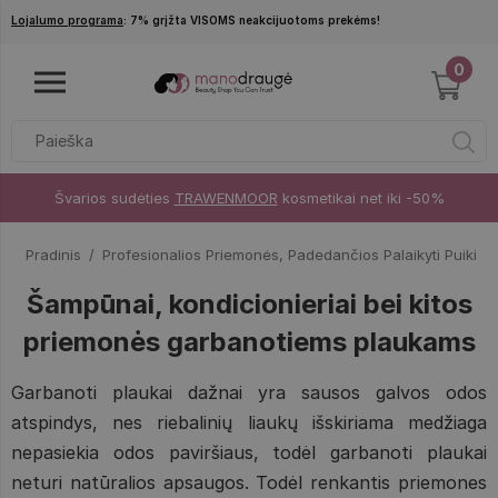
Pereiti į pagrindinį turinį
Lojalumo programa
: 7% grįžta VISOMS neakcijuotoms prekėms!
0
Švarios sudėties
TRAWENMOOR
kosmetikai net iki -50%
Pradinis
Profesionalios Priemonės, Padedančios Palaikyti Puikią
Šampūnai, kondicionieriai bei kitos
priemonės garbanotiems plaukams
Garbanoti plaukai dažnai yra sausos galvos odos
atspindys, nes riebalinių liaukų išskiriama medžiaga
nepasiekia odos paviršiaus, todėl garbanoti plaukai
neturi natūralios apsaugos. Todėl renkantis priemones