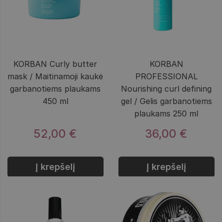
KORBAN Curly butter
KORBAN
mask / Maitinamoji kaukė
PROFESSIONAL
garbanotiems plaukams
Nourishing curl defining
450 ml
gel / Gelis garbanotiems
plaukams 250 ml
52,00 €
36,00 €
Į krepšelį
Į krepšelį