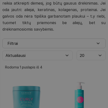
reikia atkreipti dėmesį, jog būtų gausus drėkinimas. Jei
oda jautri: aliejai, keratinas, kolagenas, proteinai. Jei
galvos oda nėra tipiška garbanotam plaukui – t.y riebi,
tuomet tiktų priemonės be aliejų, bet su
drėkinamosiomis savybėmis.
Filtrai
Rodoma 1 puslapis iš 4