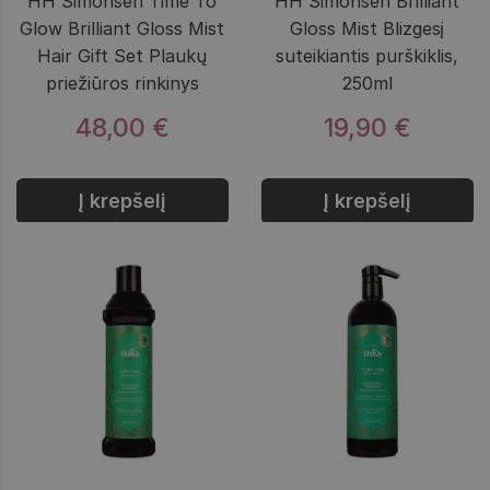
HH Simonsen Time To
HH Simonsen Brilliant
Glow Brilliant Gloss Mist
Gloss Mist Blizgesį
Hair Gift Set Plaukų
suteikiantis purškiklis,
priežiūros rinkinys
250ml
48,00 €
19,90 €
Į krepšelį
Į krepšelį