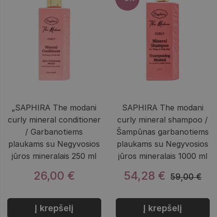
„SAPHIRA The modani
SAPHIRA The modani
curly mineral conditioner
curly mineral shampoo /
/ Garbanotiems
Šampūnas garbanotiems
plaukams su Negyvosios
plaukams su Negyvosios
jūros mineralais 250 ml
jūros mineralais 1000 ml
26,00 €
54,28 €
59,00 €
Į krepšelį
Į krepšelį