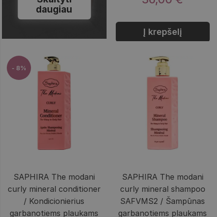
daugiau
Į krepšelį
- 8%
SAPHIRA The modani
SAPHIRA The modani
curly mineral conditioner
curly mineral shampoo
/ Kondicionierius
SAFVMS2 / Šampūnas
garbanotiems plaukams
garbanotiems plaukams