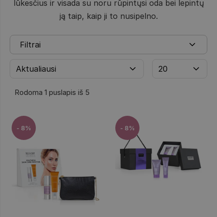
lūkesčius ir visada su noru rūpintųsi oda bei lepintų
ją taip, kaip ji to nusipelno.
Filtrai
Rodoma 1 puslapis iš 5
- 8%
- 8%