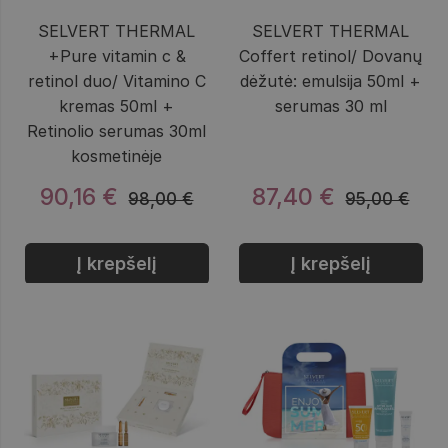
SELVERT THERMAL
SELVERT THERMAL
+Pure vitamin c &
Coffert retinol/ Dovanų
retinol duo/ Vitamino C
dėžutė: emulsija 50ml +
kremas 50ml +
serumas 30 ml
Retinolio serumas 30ml
kosmetinėje
90,16 €
87,40 €
98,00 €
95,00 €
Į krepšelį
Į krepšelį