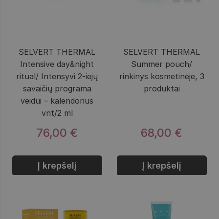
SELVERT THERMAL
SELVERT THERMAL
Intensive day&night
Summer pouch/
ritual/ Intensyvi 2-iejų
rinkinys kosmetinėje, 3
savaičių programa
produktai
veidui – kalendorius
vnt/2 ml
76,00 €
68,00 €
Į krepšelį
Į krepšelį