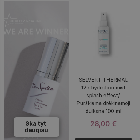
SELVERT THERMAL
12h hydration mist
splash effect/
Purškiama drėkinamoji
dulksna 100 ml
28,00 €
Skaityti
daugiau