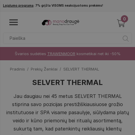
Pereiti į pagrindinį turinį
Lojalumo programa
: 7% grįžta VISOMS neakcijuotoms prekėms!
0
Švarios sudėties
TRAWENMOOR
kosmetikai net iki -50%
Pradinis
Prekių Ženklai
SELVERT THERMAL
SELVERT THERMAL
Jau daugiau nei 45 metus SELVERT THERMAL
stiprina savo pozicijas prestižiškiausiuose grožio
institutuose ir SPA visame pasaulyje, siūlydama platų
veido ir kūno priemonių bei ritualų asortimentą,
sukurtą tam, kad patenkintų reikliausių klientų