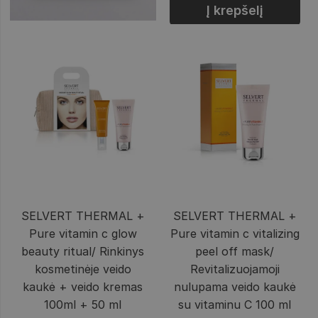
Į krepšelį
SELVERT THERMAL +
SELVERT THERMAL +
Pure vitamin c glow
Pure vitamin c vitalizing
beauty ritual/ Rinkinys
peel off mask/
kosmetinėje veido
Revitalizuojamoji
kaukė + veido kremas
nulupama veido kaukė
100ml + 50 ml
su vitaminu C 100 ml