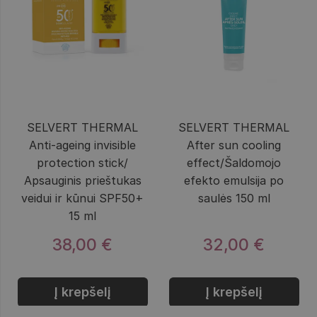
SELVERT THERMAL
SELVERT THERMAL
Anti-ageing invisible
After sun cooling
protection stick/
effect/Šaldomojo
Apsauginis prieštukas
efekto emulsija po
veidui ir kūnui SPF50+
saulės 150 ml
15 ml
38,00 €
32,00 €
Į krepšelį
Į krepšelį