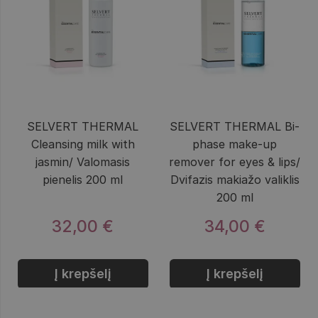
SELVERT THERMAL
SELVERT THERMAL Bi-
Cleansing milk with
phase make-up
jasmin/ Valomasis
remover for eyes & lips/
pienelis 200 ml
Dvifazis makiažo valiklis
200 ml
32,00 €
34,00 €
Į krepšelį
Į krepšelį