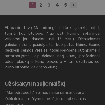
1
Puslapis
2
Puslapis
3
Puslapis
4
Puslapis
5
Puslapis
›
Next page
El. parduotuvę Manodraugė.lt įkūrė ilgametę patirtį
turinti kosmetologė. Nuo pat įkūrimo sėkmingai
veikiame jau daugiau nei 12 metų. Džiaugiamės
galėdami Jums pasiūlyti tai, kuo patys tikime. Esame
nedidelis šeimos verslas, todėl kiekvieną sutinkame ir
aptarnaujame kaip šeimos narį. Jūsų profesionali
odos, plaukų ir kūno priežiūra – tai rezultatas dėl
kurio dirbame kiekvieną dieną.
Užsisakyti naujienlaiškį
"Manodrauge.lt" šeimos nariai pirmieji gauna
išskirtinius pasiūlymus bei išgirsta apie naujus