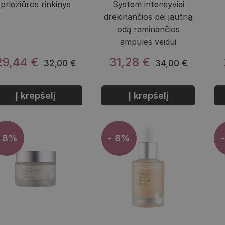
priežiūros rinkinys
System intensyviai
drėkinančios bei jautrią
odą raminančios
ampulės veidui
29,44 €
31,28 €
32,00 €
34,00 €
Į krepšelį
Į krepšelį
- 8%
- 8%