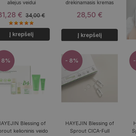
aliejus veidui
drėkinamasis kremas
31,28 €
28,50 €
34,00 €
Į krepšelį
Į krepšelį
- 8%
- 8%
AYEJIN Blessing of
HAYEJIN Blessing of
H
rout kelioninis veido
Sprout CICA-Full
S