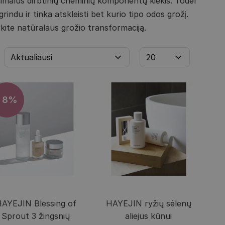
imalus dirbtinių cheminių komponentų kiekis. Todėl
indu ir tinka atskleisti bet kurio tipo odos grožį.
kite natūralaus grožio transformaciją.
- 8%
AYEJIN Blessing of
HAYEJIN ryžių sėlenų
Sprout 3 žingsnių
aliejus kūnui