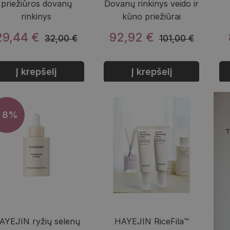
priežiūros dovanų
Dovanų rinkinys veido ir
rinkinys
kūno priežiūrai
29,44 €
92,92 €
32,00 €
101,00 €
Į krepšelį
Į krepšelį
- 8%
AYEJIN ryžių sėlenų
HAYEJIN RiceFila™