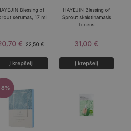
AYEJIN Blessing of
HAYEJIN Blessing of
prout serumas, 17 ml
Sprout skaistinamasis
toneris
20,70 €
31,00 €
22,50 €
Į krepšelį
Į krepšelį
- 8%