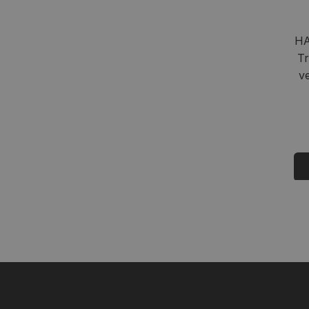
HA
Tr
v