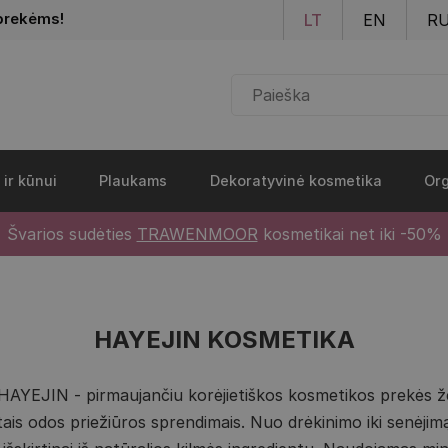
Pereiti į pagrindinį turinį
prekėms!
LT
EN
R
 ir kūnui
Plaukams
Dekoratyvinė kosmetika
Org
Švarios sudėties
TRAWENMOOR
kosmetikai net iki -50%
HAYEJIN KOSMETIKA
 HAYEJIN - pirmaujančiu korėjietiškos kosmetikos prekės že
tais odos priežiūros sprendimais. Nuo drėkinimo iki senėjim