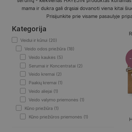
serumų - kiekvienas HAYEJIN produktas kuriamas iš
mama ir dukra gali drąsiai dovanoti viena kitai ši
Prisijunkite prie visame pasaulyje pr
Kategorija
R
Veidui ir kūnui (20)
Veido odos priežiūra (18)
Veido kaukės (5)
Serumai ir Koncentratai (2)
Veido kremai (2)
Paakių kremai (1)
Veido aliejai (1)
Veido valymo priemonės (1)
Kūno priežiūra (1)
Kūno priežiūros priemonės (1)
H