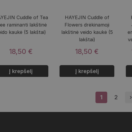
YEJIN Cuddle of Tea
HAYEJIN Cuddle of
ee raminanti lakštinė
Flowers drėkinamoji
eido kaukė (5 lakštai)
lakštinė veido kaukė (5
e
lakštai)
v
18,50 €
18,50 €
Į krepšelį
Į krepšelį
1
Puslapis
2
Pusla