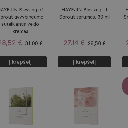
AYEJIN Blessing of
HAYEJIN Blessing of
H
prout gyvybingumo
Sprout serumas, 30 ml
S
suteikiantis veido
kremas
28,52 €
27,14 €
31,00 €
29,50 €
Į krepšelį
Į krepšelį