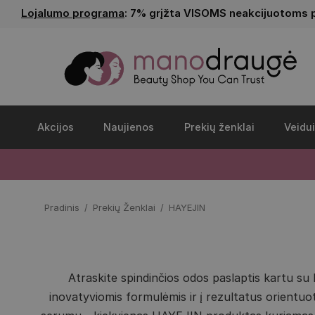
Lojalumo programa
: 7% grįžta VISOMS neakcijuotoms 
Akcijos
Naujienos
Prekių ženklai
Veidui
Pradinis
Prekių Ženklai
HAYEJIN
Atraskite spindinčios odos paslaptis kartu su
inovatyviomis formulėmis ir į rezultatus orientuo