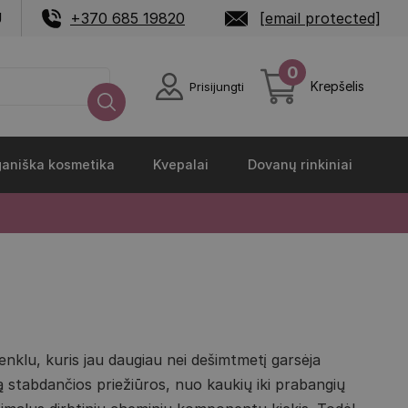
U
+370 685 19820
[email protected]
0
Krepšelis
Prisijungti
aniška kosmetika
Kvepalai
Dovanų rinkiniai
nklu, kuris jau daugiau nei dešimtmetį garsėja
ą stabdančios priežiūros, nuo kaukių iki prabangių