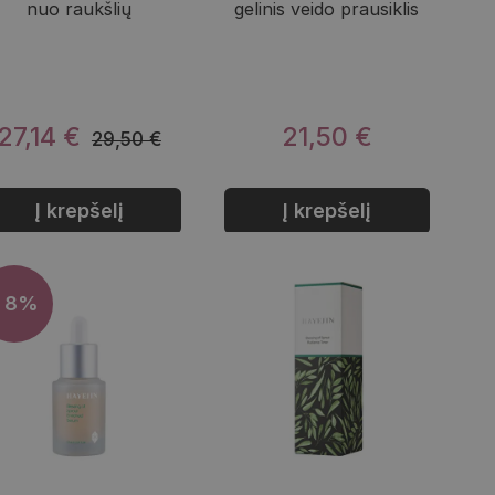
nuo raukšlių
gelinis veido prausiklis
27,14 €
21,50 €
29,50 €
Į krepšelį
Į krepšelį
- 8%