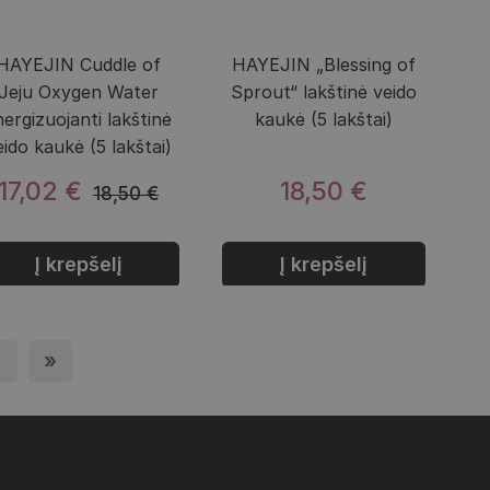
HAYEJIN Cuddle of
HAYEJIN „Blessing of
Jeju Oxygen Water
Sprout“ lakštinė veido
nergizuojanti lakštinė
kaukė (5 lakštai)
eido kaukė (5 lakštai)
17,02 €
18,50 €
18,50 €
Į krepšelį
Į krepšelį
pis
›
Next page
»
Last page