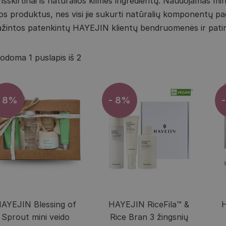
skirtinai iš natūralios kilmės ingredientų. Naudojamas min
uos produktus, nes visi jie sukurti natūralių komponentų pagr
ipažintos patenkintų HAYEJIN klientų bendruomenės ir patir
odoma 1 puslapis iš 2
- 8%
- 8%
AYEJIN Blessing of
HAYEJIN RiceFila™ &
H
Sprout mini veido
Rice Bran 3 žingsnių