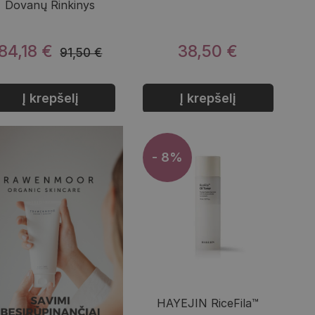
Dovanų Rinkinys
84,18 €
38,50 €
91,50 €
Į krepšelį
Į krepšelį
- 8%
HAYEJIN RiceFila™