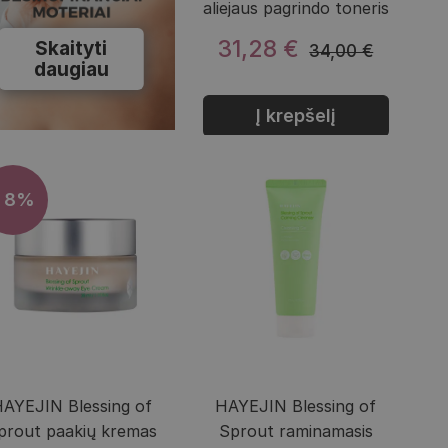
aliejaus pagrindo toneris
31,28 €
Skaityti
34,00 €
daugiau
Į krepšelį
- 8%
AYEJIN Blessing of
HAYEJIN Blessing of
prout paakių kremas
Sprout raminamasis