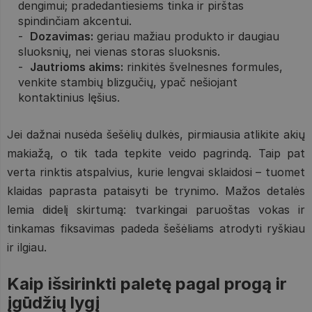
dengimui; pradedantiesiems tinka ir pirštas
spindinčiam akcentui.
Dozavimas:
geriau mažiau produkto ir daugiau
sluoksnių, nei vienas storas sluoksnis.
Jautrioms akims:
rinkitės švelnesnes formules,
venkite stambių blizgučių, ypač nešiojant
kontaktinius lęšius.
Jei dažnai nusėda šešėlių dulkės, pirmiausia atlikite akių
makiažą, o tik tada tepkite veido pagrindą. Taip pat
verta rinktis atspalvius, kurie lengvai sklaidosi – tuomet
klaidas paprasta pataisyti be trynimo. Mažos detalės
lemia didelį skirtumą: tvarkingai paruoštas vokas ir
tinkamas fiksavimas padeda šešėliams atrodyti ryškiau
ir ilgiau.
Kaip išsirinkti paletę pagal progą ir
įgūdžių lygį