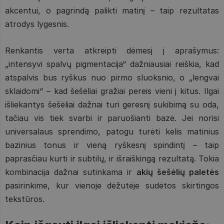
akcentui, o pagrindą palikti matinį – taip rezultatas
atrodys lygesnis.
Renkantis verta atkreipti dėmesį į aprašymus:
„intensyvi spalvų pigmentacija“ dažniausiai reiškia, kad
atspalvis bus ryškus nuo pirmo sluoksnio, o „lengvai
sklaidomi“ – kad šešėliai gražiai pereis vieni į kitus. Ilgai
išliekantys šešėliai dažnai turi geresnį sukibimą su oda,
tačiau vis tiek svarbi ir paruošianti bazė. Jei norisi
universalaus sprendimo, patogu turėti kelis matinius
bazinius tonus ir vieną ryškesnį spindintį – taip
paprasčiau kurti ir subtilų, ir išraiškingą rezultatą. Tokia
kombinacija dažnai sutinkama ir
akių šešėlių paletės
pasirinkime, kur vienoje dėžutėje sudėtos skirtingos
tekstūros.