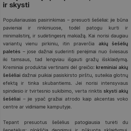
ir skysti
Populiariausias pasirinkimas – presuoti šešėliai: jie būna
pavieniai ir rinkiniuose, todėl patogu kurti ir
minimalistinį, ir sudėtingesnį makiažą. Kai norisi daugiau
variantų vienu pirkiniu, itin praverčia
akių šešėlių
paletės
– jose dažnai suderinti perėjimai nuo šviesaus
iki tamsaus, tad lengviau išgauti gražų išsklaidymą.
Kreminiai produktai vertinami dėl greičio:
kreminiai akių
šešėliai
dažnai puikiai pasiskirsto pirštu, suteikia glotnų
efektą ir tinka skubantiems. Jei norisi intensyvaus
spindesio ir tvirtesnio sukibimo, verta rinktis
skysti akių
šešėliai
– jie ypač gražiai atrodo kaip akcentas voko
centre ar vidiniame kamputyje.
Tepant presuotus šešėlius patogiausia turėti du
šepetėlius: plokščią dengimui ir pūkuotą sklaidymui.