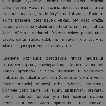
ir suteikia „gyvumo“. Žalioms akims dažnai labiausiai
tinka slyviniai, violetiniai, rožinio aukso, variniai ir rusvai
raudoni atspalviai, kurie išryškina žalsvumą. Rudoms
akims pasisekė: dera beveik viskas, bet ypač gražiai
atrodo auksas, šokoladiniai matiniai tonai ir net melsvai
žalsvi dūminiai variantai. Pilkoms akims puikiai tinka
taupe, šaltas rudas, sidabrinis, mauve ir grafitas – jie
išlaiko eleganciją ir neperkrauna veido.
Kasdienai dažniausiai patogiausia rinktis neutralius
tonus: švelnų rudą, smėlinį ar taupe, kurie dera prie bet
kokios aprangos ir tinka dieniniam ir vakariniam
makiažui tik pakeitus akcentą. Šventei ar vakarui verta
pridėti metalinį atspalvį arba ryškesnį kontrastą
išorinėje voko dalyje. Jei sunku apsispręsti, pravartu
rinktis paletes, kuriose yra keli baziniai matiniai
atspalviai ir bent vienas spindintis – taip lengviau