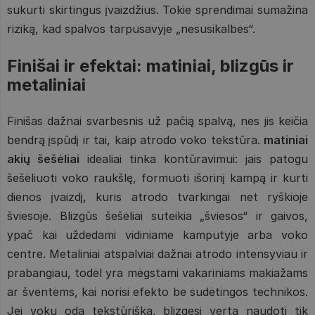
sukurti skirtingus įvaizdžius. Tokie sprendimai sumažina
riziką, kad spalvos tarpusavyje „nesusikalbės“.
Finišai ir efektai: matiniai, blizgūs ir
metaliniai
Finišas dažnai svarbesnis už pačią spalvą, nes jis keičia
bendrą įspūdį ir tai, kaip atrodo voko tekstūra.
matiniai
akių šešėliai
idealiai tinka kontūravimui: jais patogu
šešėliuoti voko raukšlę, formuoti išorinį kampą ir kurti
dienos įvaizdį, kuris atrodo tvarkingai net ryškioje
šviesoje. Blizgūs šešėliai suteikia „šviesos“ ir gaivos,
ypač kai uždedami vidiniame kamputyje arba voko
centre. Metaliniai atspalviai dažnai atrodo intensyviau ir
prabangiau, todėl yra mėgstami vakariniams makiažams
ar šventėms, kai norisi efekto be sudėtingos technikos.
Jei vokų oda tekstūriška, blizgesį verta naudoti tik