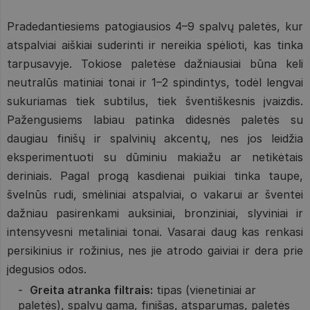
Pradedantiesiems patogiausios 4–9 spalvų paletės, kur
atspalviai aiškiai suderinti ir nereikia spėlioti, kas tinka
tarpusavyje. Tokiose paletėse dažniausiai būna keli
neutralūs matiniai tonai ir 1–2 spindintys, todėl lengvai
sukuriamas tiek subtilus, tiek šventiškesnis įvaizdis.
Pažengusiems labiau patinka didesnės paletės su
daugiau finišų ir spalvinių akcentų, nes jos leidžia
eksperimentuoti su dūminiu makiažu ar netikėtais
deriniais. Pagal progą kasdienai puikiai tinka taupe,
švelnūs rudi, smėliniai atspalviai, o vakarui ar šventei
dažniau pasirenkami auksiniai, bronziniai, slyviniai ir
intensyvesni metaliniai tonai. Vasarai daug kas renkasi
persikinius ir rožinius, nes jie atrodo gaiviai ir dera prie
įdegusios odos.
Greita atranka filtrais:
tipas (vienetiniai ar
paletės), spalvų gama, finišas, atsparumas, paletės