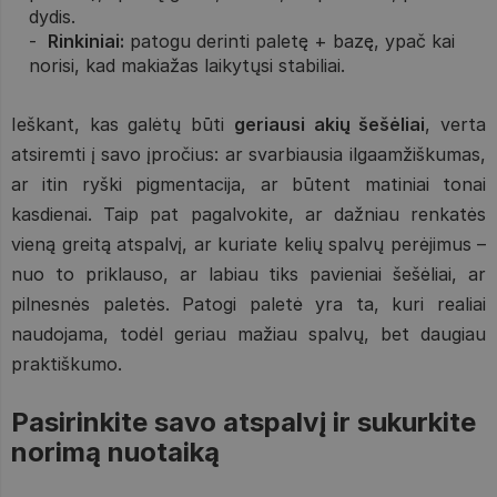
dydis.
Rinkiniai:
patogu derinti paletę + bazę, ypač kai
norisi, kad makiažas laikytųsi stabiliai.
Ieškant, kas galėtų būti
geriausi akių šešėliai
, verta
atsiremti į savo įpročius: ar svarbiausia ilgaamžiškumas,
ar itin ryški pigmentacija, ar būtent matiniai tonai
kasdienai. Taip pat pagalvokite, ar dažniau renkatės
vieną greitą atspalvį, ar kuriate kelių spalvų perėjimus –
nuo to priklauso, ar labiau tiks pavieniai šešėliai, ar
pilnesnės paletės. Patogi paletė yra ta, kuri realiai
naudojama, todėl geriau mažiau spalvų, bet daugiau
praktiškumo.
Pasirinkite savo atspalvį ir sukurkite
norimą nuotaiką