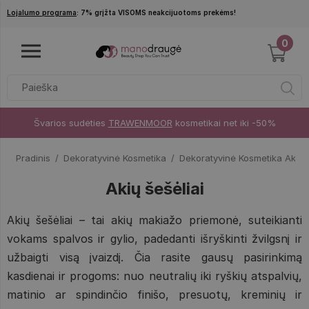
Pereiti į pagrindinį turinį
Lojalumo programa
: 7% grįžta VISOMS neakcijuotoms prekėms!
0
Švarios sudėties
TRAWENMOOR
kosmetikai net iki -50%
Pradinis
Dekoratyvinė Kosmetika
Dekoratyvinė Kosmetika Akim
Akių šešėliai
Akių šešėliai – tai akių makiažo priemonė, suteikianti
vokams spalvos ir gylio, padedanti išryškinti žvilgsnį ir
užbaigti visą įvaizdį. Čia rasite gausų pasirinkimą
kasdienai ir progoms: nuo neutralių iki ryškių atspalvių,
matinio ar spindinčio finišo, presuotų, kreminių ir