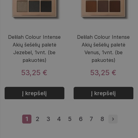
Delilah Colour Intense
Delilah Colour Intense
Akių šešėlių paletė
Akių šešėlių paletė
Jezebel, 1vnt. (be
Venus, 1vnt. (be
pakuotės)
pakuotės)
53,25 €
53,25 €
Į krepšelį
Į krepšelį
1
Puslapis
2
Puslapis
3
Puslapis
4
Puslapis
5
Puslapis
6
Puslapis
7
Puslapis
8
Puslapis
›
Next pa