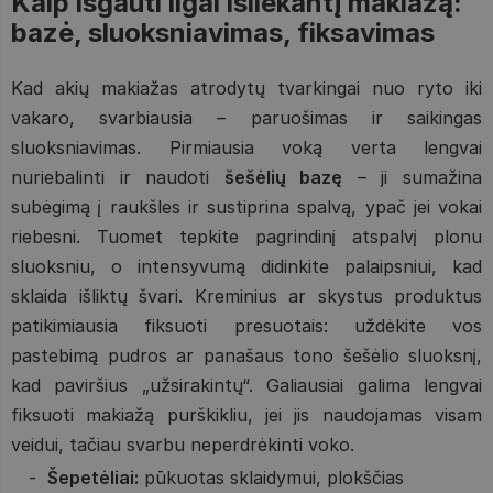
Kaip išgauti ilgai išliekantį makiažą:
bazė, sluoksniavimas, fiksavimas
Kad akių makiažas atrodytų tvarkingai nuo ryto iki
vakaro, svarbiausia – paruošimas ir saikingas
sluoksniavimas. Pirmiausia voką verta lengvai
nuriebalinti ir naudoti
šešėlių bazę
– ji sumažina
subėgimą į raukšles ir sustiprina spalvą, ypač jei vokai
riebesni. Tuomet tepkite pagrindinį atspalvį plonu
sluoksniu, o intensyvumą didinkite palaipsniui, kad
sklaida išliktų švari. Kreminius ar skystus produktus
patikimiausia fiksuoti presuotais: uždėkite vos
pastebimą pudros ar panašaus tono šešėlio sluoksnį,
kad paviršius „užsirakintų“. Galiausiai galima lengvai
fiksuoti makiažą purškikliu, jei jis naudojamas visam
veidui, tačiau svarbu neperdrėkinti voko.
Šepetėliai:
pūkuotas sklaidymui, plokščias