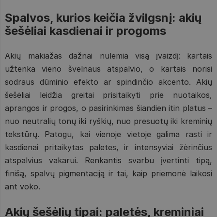
Spalvos, kurios keičia žvilgsnį: akių
šešėliai kasdienai ir progoms
Akių makiažas dažnai nulemia visą įvaizdį: kartais
užtenka vieno švelnaus atspalvio, o kartais norisi
sodraus dūminio efekto ar spindinčio akcento. Akių
šešėliai leidžia greitai prisitaikyti prie nuotaikos,
aprangos ir progos, o pasirinkimas šiandien itin platus –
nuo neutralių tonų iki ryškių, nuo presuotų iki kreminių
tekstūrų. Patogu, kai vienoje vietoje galima rasti ir
kasdienai pritaikytas paletes, ir intensyviai žėrinčius
atspalvius vakarui. Renkantis svarbu įvertinti tipą,
finišą, spalvų pigmentaciją ir tai, kaip priemonė laikosi
ant voko.
Akių šešėlių tipai: paletės, kreminiai