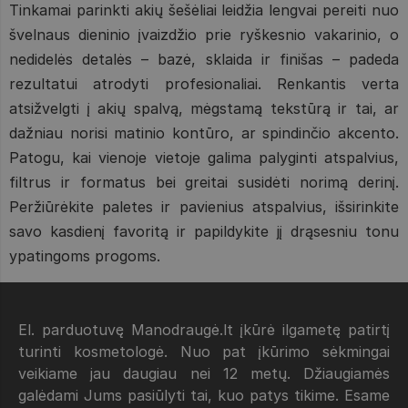
Tinkamai parinkti akių šešėliai leidžia lengvai pereiti nuo
švelnaus dieninio įvaizdžio prie ryškesnio vakarinio, o
nedidelės detalės – bazė, sklaida ir finišas – padeda
rezultatui atrodyti profesionaliai. Renkantis verta
atsižvelgti į akių spalvą, mėgstamą tekstūrą ir tai, ar
dažniau norisi matinio kontūro, ar spindinčio akcento.
Patogu, kai vienoje vietoje galima palyginti atspalvius,
filtrus ir formatus bei greitai susidėti norimą derinį.
Peržiūrėkite paletes ir pavienius atspalvius, išsirinkite
savo kasdienį favoritą ir papildykite jį drąsesniu tonu
ypatingoms progoms.
El. parduotuvę Manodraugė.lt įkūrė ilgametę patirtį
turinti kosmetologė. Nuo pat įkūrimo sėkmingai
veikiame jau daugiau nei 12 metų. Džiaugiamės
galėdami Jums pasiūlyti tai, kuo patys tikime. Esame