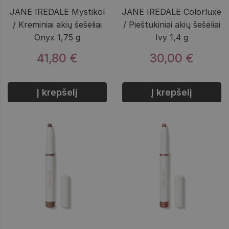
JANE IREDALE Mystikol
JANE IREDALE Colorluxe
/ Kreminiai akių šešėliai
/ Pieštukiniai akių šešėliai
Onyx 1,75 g
Ivy 1,4 g
41,80 €
30,00 €
Į krepšelį
Į krepšelį