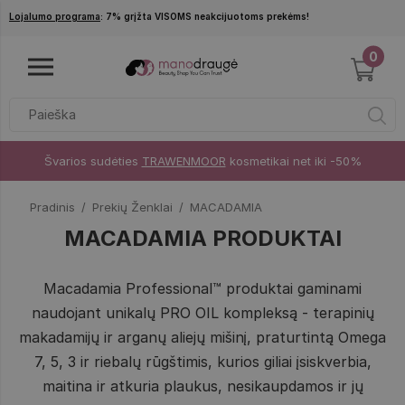
Pereiti į pagrindinį turinį
Lojalumo programa
: 7% grįžta VISOMS neakcijuotoms prekėms!
0
Švarios sudėties
TRAWENMOOR
kosmetikai net iki -50%
Pradinis
Prekių Ženklai
MACADAMIA
MACADAMIA PRODUKTAI
Macadamia Professional™ produktai gaminami
naudojant unikalų PRO OIL kompleksą - terapinių
makadamijų ir arganų aliejų mišinį, praturtintą Omega
7, 5, 3 ir riebalų rūgštimis, kurios giliai įsiskverbia,
maitina ir atkuria plaukus, nesikaupdamos ir jų