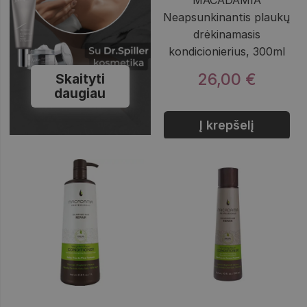
Neapsunkinantis plaukų
drėkinamasis
kondicionierius, 300ml
26,00 €
Skaityti
daugiau
Į krepšelį