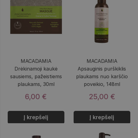
MACADAMIA
MACADAMIA
Drėkinamoji kaukė
Apsauginis purškiklis
sausiems, pažeistiems
plaukams nuo karščio
plaukams, 30ml
poveikio, 148ml
6,00 €
25,00 €
Į krepšelį
Į krepšelį