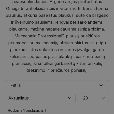
neapsunkindamos. Argano aliejus praturtintas
Omega 9, antioksidantais ir vitaminu E, kuris stiprina
plaukus, atkuria pažeistus plaukus, suteikia blizgesio
ir švelnumo sausiems, lengvai besišakojantiems
plaukams, mažina nepageidaujamą susipainiojimą.
Macadamia Professional™ plaukų priežiūros
priemonės su makadamijų aliejumi skirtos visų tipų
plaukams. Jos sukurtos remiantis įžvalga, gauta
keliaujant po pasaulį: visi plaukų tipai - nuo pačių
ploniausių iki smulkiai garbanotų - turi unikalių
drėkinimo ir priežiūros poreikių.
Filtrai
Rodoma 1 puslapis iš 1