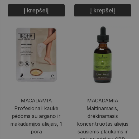
Į krepšelį
Į krepšelį
MACADAMIA
MACADAMIA
Profesionali kaukė
Maitinamasis,
pėdoms su argano ir
drėkinamasis
makadamijos aliejais, 1
koncentruotas aliejus
pora
sausiems plaukams ir