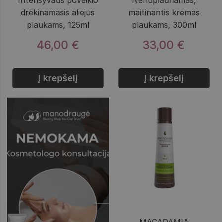
Intensyvaus poveikio
Nenuplaunamas,
drėkinamasis aliejus
maitinantis kremas
plaukams, 125ml
plaukams, 300ml
46,00 €
33,00 €
Į krepšelį
Į krepšelį
MACADAMIA