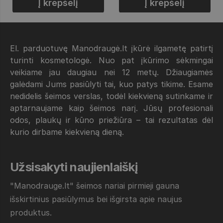
Į krepšelį
Į krepšelį
El. parduotuvę Manodraugė.lt įkūrė ilgametę patirtį
turinti kosmetologė. Nuo pat įkūrimo sėkmingai
veikiame jau daugiau nei 12 metų. Džiaugiamės
galėdami Jums pasiūlyti tai, kuo patys tikime. Esame
nedidelis šeimos verslas, todėl kiekvieną sutinkame ir
aptarnaujame kaip šeimos narį. Jūsų profesionali
odos, plaukų ir kūno priežiūra – tai rezultatas dėl
kurio dirbame kiekvieną dieną.
Užsisakyti naujienlaiškį
"Manodrauge.lt" šeimos nariai pirmieji gauna
išskirtinius pasiūlymus bei išgirsta apie naujus
produktus.