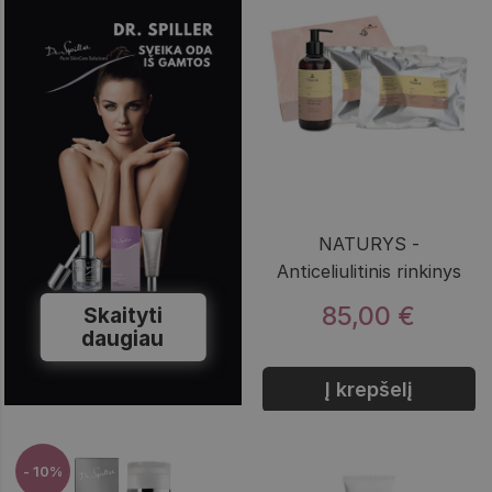
NATURYS -
Anticeliulitinis rinkinys
85,00 €
Skaityti
daugiau
Į krepšelį
- 10%