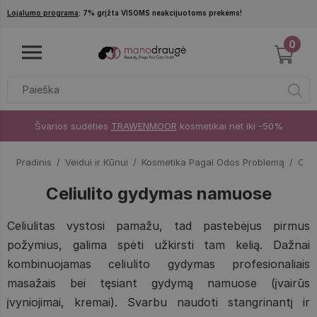
Pereiti į pagrindinį turinį
Lojalumo programa
: 7% grįžta VISOMS neakcijuotoms prekėms!
0
Švarios sudėties
TRAWENMOOR
kosmetikai net iki -50%
Pradinis
Veidui ir Kūnui
Kosmetika Pagal Odos Problemą
Cel
Celiulito gydymas namuose
Celiulitas vystosi pamažu, tad pastebėjus pirmus
požymius, galima spėti užkirsti tam kelią. Dažnai
kombinuojamas celiulito gydymas profesionaliais
masažais bei tęsiant gydymą namuose (įvairūs
įvyniojimai, kremai). Svarbu naudoti stangrinantį ir