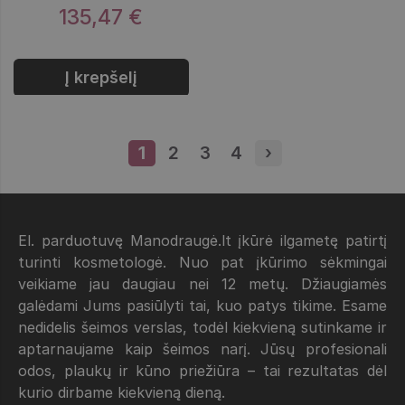
135,47 €
Į krepšelį
1
Puslapis
2
Puslapis
3
Puslapis
4
Puslapis
›
Next page
El. parduotuvę Manodraugė.lt įkūrė ilgametę patirtį
turinti kosmetologė. Nuo pat įkūrimo sėkmingai
veikiame jau daugiau nei 12 metų. Džiaugiamės
galėdami Jums pasiūlyti tai, kuo patys tikime. Esame
nedidelis šeimos verslas, todėl kiekvieną sutinkame ir
aptarnaujame kaip šeimos narį. Jūsų profesionali
odos, plaukų ir kūno priežiūra – tai rezultatas dėl
kurio dirbame kiekvieną dieną.