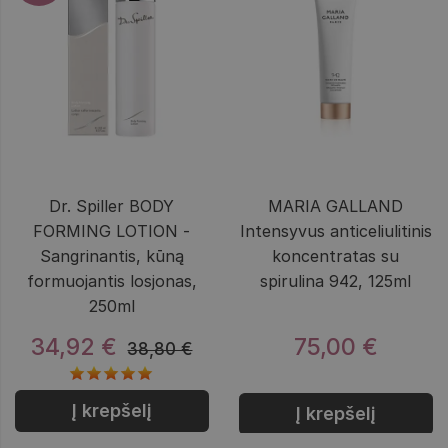
Dr. Spiller BODY
MARIA GALLAND
FORMING LOTION -
Intensyvus anticeliulitinis
Sangrinantis, kūną
koncentratas su
formuojantis losjonas,
spirulina 942, 125ml
250ml
34,92 €
75,00 €
38,80 €
Į krepšelį
Į krepšelį