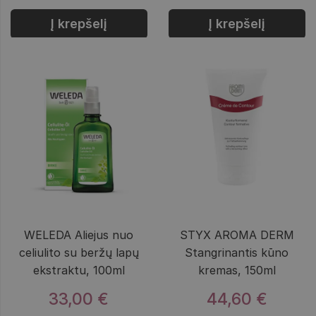
Į krepšelį
Į krepšelį
WELEDA Aliejus nuo
STYX AROMA DERM
celiulito su beržų lapų
Stangrinantis kūno
ekstraktu, 100ml
kremas, 150ml
33,00 €
44,60 €