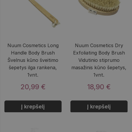
Nuum Cosmetics Long
Nuum Cosmetics Dry
Handle Body Brush
Exfoliating Body Brush
Švelnus kūno šveitimo
Vidutinio stiprumo
šepetys ilga rankena,
masažinis kūno šepetys,
1vnt.
1vnt.
20,99 €
18,90 €
Į krepšelį
Į krepšelį