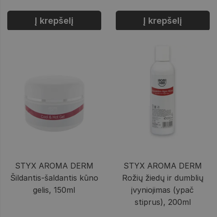
Į krepšelį
Į krepšelį
STYX AROMA DERM
STYX AROMA DERM
Šildantis-šaldantis kūno
Rožių žiedų ir dumblių
gelis, 150ml
įvyniojimas (ypač
stiprus), 200ml