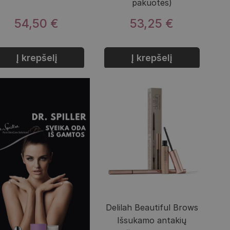
pakuotės)
54,50 €
53,25 €
Į krepšelį
Į krepšelį
Delilah Beautiful Brows
Išsukamo antakių