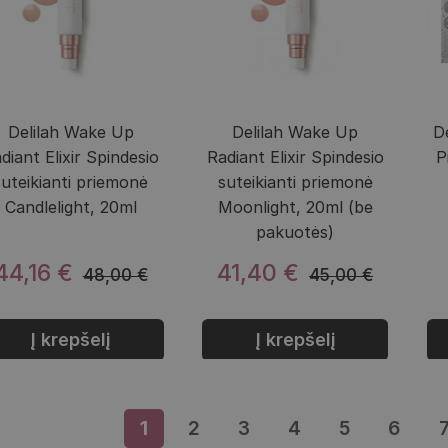
Delilah Wake Up
Delilah Wake Up
D
diant Elixir Spindesio
Radiant Elixir Spindesio
P
suteikianti priemonė
suteikianti priemonė
Candlelight, 20ml
Moonlight, 20ml (be
pakuotės)
44,16 €
41,40 €
48,00 €
45,00 €
Į krepšelį
Į krepšelį
1
Puslapis
2
Puslapis
3
Puslapis
4
Puslapis
5
Puslapis
6
Pusla