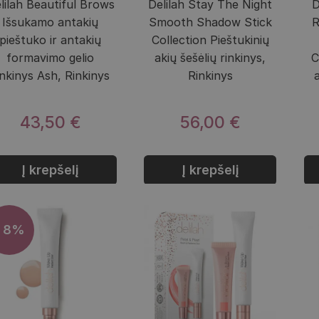
lilah Beautiful Brows
Delilah Stay The Night
D
Išsukamo antakių
Smooth Shadow Stick
R
pieštuko ir antakių
Collection Pieštukinių
formavimo gelio
akių šešėlių rinkinys,
C
inkinys Ash, Rinkinys
Rinkinys
43,50 €
56,00 €
Į krepšelį
Į krepšelį
- 8%