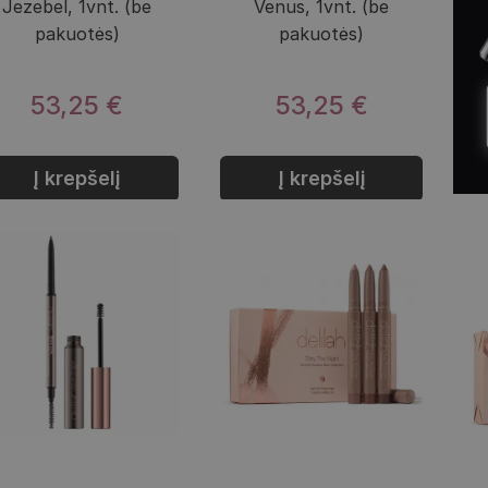
Jezebel, 1vnt. (be
Venus, 1vnt. (be
pakuotės)
pakuotės)
53,25 €
53,25 €
Į krepšelį
Į krepšelį