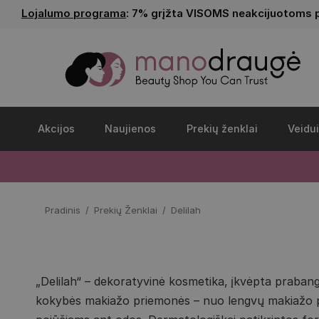
Lojalumo programa
: 7% grįžta VISOMS neakcijuotoms 
Akcijos
Naujienos
Prekių ženklai
Veidui
Pradinis
Prekių Ženklai
Delilah
„Delilah“ – dekoratyvinė kosmetika, įkvėpta prabanga
kokybės makiažo priemonės – nuo lengvų makiažo pagr