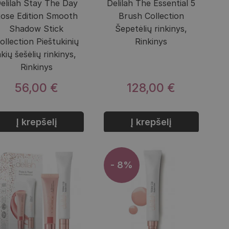
elilah Stay The Day
Delilah The Essential 5
ose Edition Smooth
Brush Collection
Shadow Stick
Šepetėlių rinkinys,
ollection Pieštukinių
Rinkinys
akių šešėlių rinkinys,
Rinkinys
56,00 €
128,00 €
Į krepšelį
Į krepšelį
- 8%