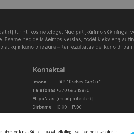
patirtį turinti kosmetologė. Nuo pat įkūrimo sėkmingai 
e. Esame nedidelis šeimos verslas, todėl kiekvieną sut
 plaukų ir kūno priežiūra – tai rezultatas dėl kurio dirba
Kontaktai
Įmonė
UAB "Prekės Grožiui"
Telefonas
+370 685 19820
El. paštas
[email protected]
Dirbame
10.00 - 17.00
(Pirmadienis-Penktadienis)
Adresas
Lapių g. 17, Bajorų km. Vilniaus raj.
ainės veikimą. Būtini slapukai reikalingi, kad interneto svetainė ir