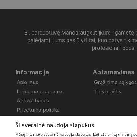
El. parduotuvę Manodraugė.lt įkūrė ilgametę 
galėdami Jums pasiūlyti tai, kuo patys tikim
profesionali odos,
Informacija
Aptarnavimas
Apie mus
Grąžinimo sąlygos
Lojalumo programa
Tinklaraštis
Atsiskaitymas
Privatumo politika
Pristatymo sąlygos
Ši svetainė naudoja slapukus
Bendrosios nuostatos
Mūsų interneto svetainė naudoja slapukus, kad užtikrintų tinkamą svet