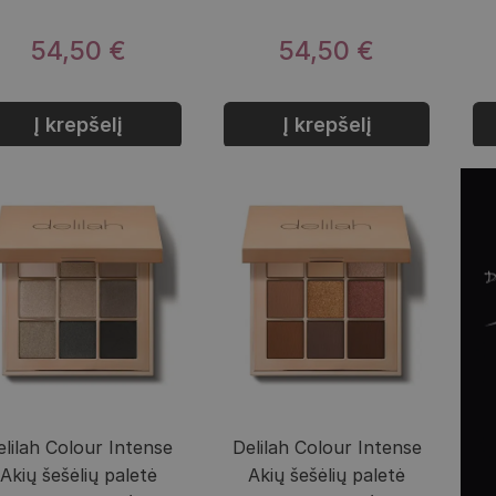
54,50 €
54,50 €
Į krepšelį
Į krepšelį
elilah Colour Intense
Delilah Colour Intense
Akių šešėlių paletė
Akių šešėlių paletė