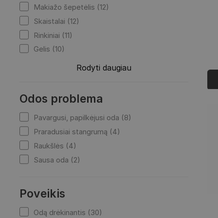
Makiažo šepetėlis (12)
Skaistalai (12)
Rinkiniai (11)
Gelis (10)
Rodyti daugiau
Odos problema
Pavargusi, papilkėjusi oda (8)
Praradusiai stangrumą (4)
Raukšlės (4)
Sausa oda (2)
Poveikis
Odą drėkinantis (30)