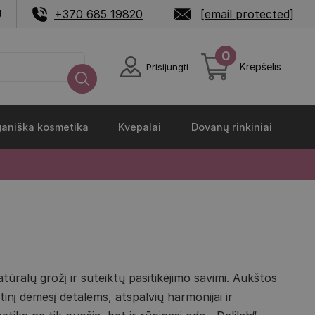
U
+370 685 19820
[email protected]
0
Krepšelis
Prisijungti
aniška kosmetika
Kvepalai
Dovanų rinkiniai
tūralų grožį ir suteiktų pasitikėjimo savimi. Aukštos
inį dėmesį detalėms, atspalvių harmonijai ir