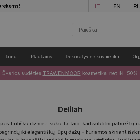
Pereiti į pagrindinį turinį
prekėms!
LT
EN
R
 ir kūnui
Plaukams
Dekoratyvinė kosmetika
Org
Švarios sudėties
TRAWENMOOR
kosmetikai net iki -50%
Delilah
us britiško dizaino, sukurta tam, kad subtiliai pabrėžtų na
indų iki elegantiškų lūpų dažų – kuriamos skiriant išskirt