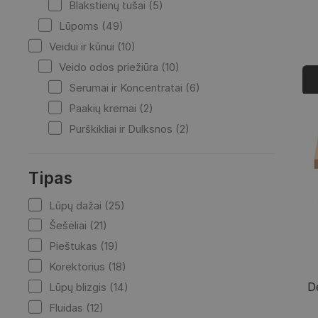
Blakstienų tušai (5)
Lūpoms (49)
Veidui ir kūnui (10)
Veido odos priežiūra (10)
Serumai ir Koncentratai (6)
Paakių kremai (2)
Purškikliai ir Dulksnos (2)
Tipas
Lūpų dažai (25)
Šešėliai (21)
Pieštukas (19)
Korektorius (18)
D
Lūpų blizgis (14)
Fluidas (12)