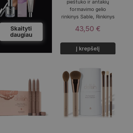
pieštuko ir antakių
formavimo gelio
rinkinys Sable, Rinkinys
43,50 €
Skaityti
daugiau
Į krepšelį