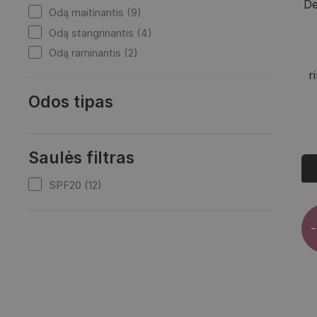
De
Odą maitinantis (9)
Odą stangrinantis (4)
Odą raminantis (2)
r
Odos tipas
Saulės filtras
SPF20 (12)