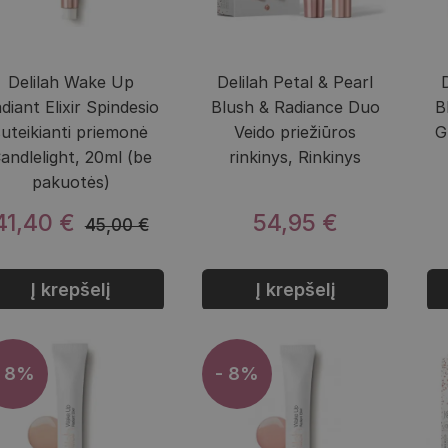
Delilah Wake Up
Delilah Petal & Pearl
diant Elixir Spindesio
Blush & Radiance Duo
B
suteikianti priemonė
Veido priežiūros
G
andlelight, 20ml (be
rinkinys, Rinkinys
pakuotės)
41,40 €
54,95 €
45,00 €
Į krepšelį
Į krepšelį
- 8%
- 8%