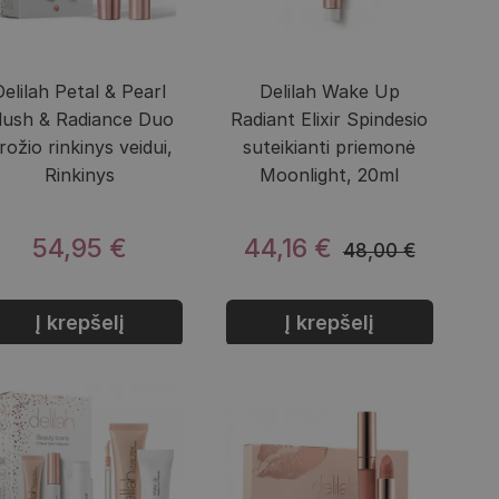
Delilah Petal & Pearl
Delilah Wake Up
lush & Radiance Duo
Radiant Elixir Spindesio
rožio rinkinys veidui,
suteikianti priemonė
Rinkinys
Moonlight, 20ml
54,95 €
44,16 €
48,00 €
Į krepšelį
Į krepšelį