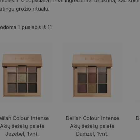
lės ir kruopščiai atrinkti ingredientai užtikrina, kad kosmet
atingu grožio ritualu.
odoma 1 puslapis iš 11
elilah Colour Intense
Delilah Colour Intense
D
Akių šešėlių paletė
Akių šešėlių paletė
Jezebel, 1vnt.
Damzel, 1vnt.