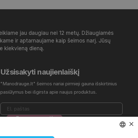
veikiame jau daugiau nei 12 metų. Džiaugiamės
inkame ir aptarnaujame kaip šeimos narį. Jūsų
me kiekvieną dieną.
Užsisakyti naujienlaiškį
"Manodrauge.lt" šeimos nariai pirmieji gauna išskirtinius
pasiūlymus bei išgirsta apie naujus produktus.
×
Daugiau informacijos rasite
Privatumo politikoje
.