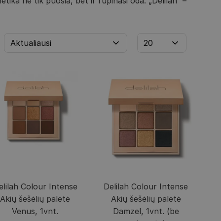
ika ne tik puošia, bet ir rūpinasi oda. „Delilah“ –
elilah Colour Intense
Delilah Colour Intense
Akių šešėlių paletė
Akių šešėlių paletė
Venus, 1vnt.
Damzel, 1vnt. (be