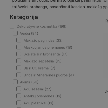
pojūčiams ant odos. Dermatologiškai patikrintos formu
tai švelni prabanga, paverčianti kasdienį makiažą yp
Kategorija
R
Dekoratyvinė kosmetika (196)
Veidui (94)
Makiažo pagrindas (33)
Maskuojamos priemonės (18)
Skaistalai ir Bronzantai (17)
Makiažo šepetėliai (15)
BB ir CC kremai (7)
Birios ir Mineralinės pudros (4)
Akims (54)
Akių šešėliai (27)
D
Antakių priemonės (16)
Akių pieštukai (13)