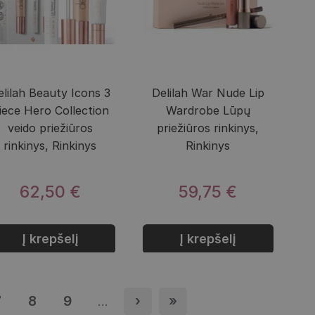
elilah Beauty Icons 3
Delilah War Nude Lip
iece Hero Collection
Wardrobe Lūpų
veido priežiūros
priežiūros rinkinys,
rinkinys, Rinkinys
Rinkinys
62,50 €
59,75 €
Į krepšelį
Į krepšelį
pis
7
Puslapis
8
Puslapis
9
Puslapis
›
Next page
»
Last page
…