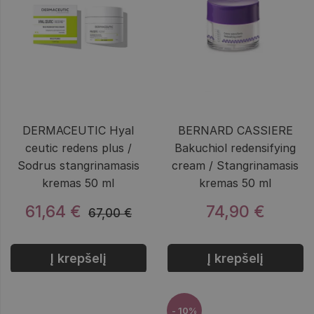
DERMACEUTIC Hyal
BERNARD CASSIERE
ceutic redens plus /
Bakuchiol redensifying
Sodrus stangrinamasis
cream / Stangrinamasis
kremas 50 ml
kremas 50 ml
61,64 €
74,90 €
67,00 €
Į krepšelį
Į krepšelį
- 10%