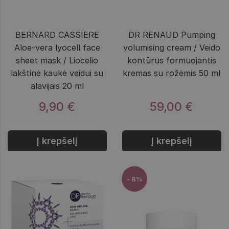
BERNARD CASSIERE
DR RENAUD Pumping
Aloe-vera lyocell face
volumising cream / Veido
sheet mask / Liocelio
kontūrus formuojantis
lakštinė kaukė veidui su
kremas su rožėmis 50 ml
alavijais 20 ml
9,90 €
59,00 €
Į krepšelį
Į krepšelį
- 8%