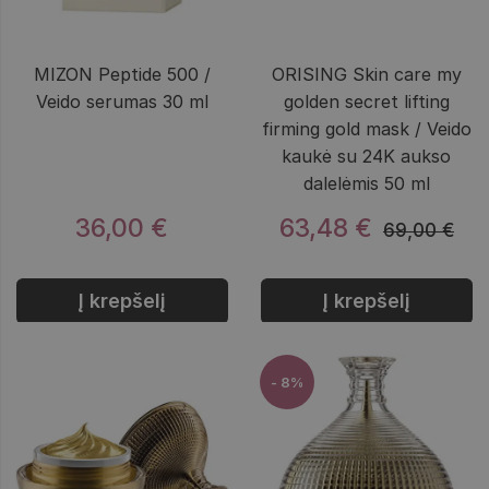
MIZON Peptide 500 /
ORISING Skin care my
Veido serumas 30 ml
golden secret lifting
firming gold mask / Veido
kaukė su 24K aukso
dalelėmis 50 ml
36,00 €
63,48 €
69,00 €
Į krepšelį
Į krepšelį
- 8%