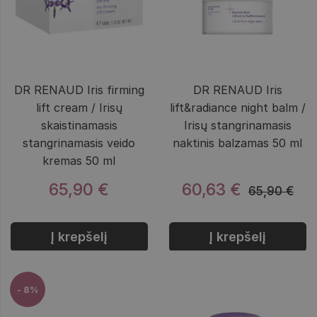
DR RENAUD Iris firming
DR RENAUD Iris
lift cream / Irisų
lift&radiance night balm /
skaistinamasis
Irisų stangrinamasis
stangrinamasis veido
naktinis balzamas 50 ml
kremas 50 ml
65,90 €
60,63 €
65,90 €
Į krepšelį
Į krepšelį
- 8%