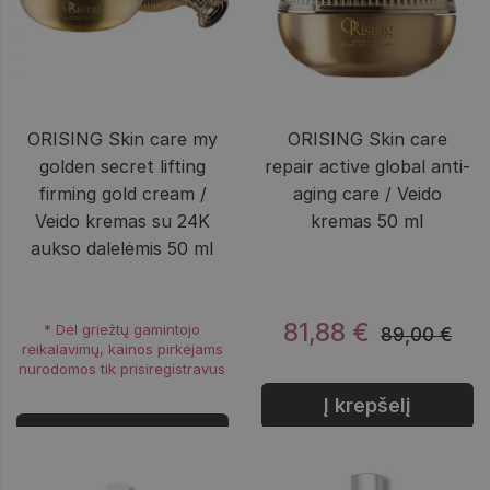
ORISING Skin care my
ORISING Skin care
golden secret lifting
repair active global anti-
firming gold cream /
aging care / Veido
Veido kremas su 24K
kremas 50 ml
aukso dalelėmis 50 ml
81,88 €
* Dėl griežtų gamintojo
89,00 €
reikalavimų, kainos pirkėjams
nurodomos tik prisiregistravus
Į krepšelį
Prisijungti