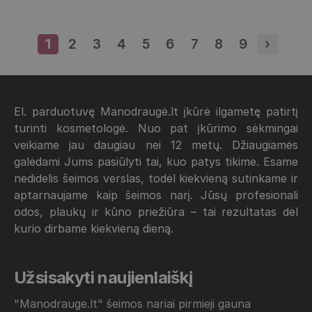
1
Puslapis
2
Puslapis
3
Puslapis
4
Puslapis
5
Puslapis
6
Puslapis
7
Puslapis
8
Puslapis
9
Puslapis
›
Next p
El. parduotuvę Manodraugė.lt įkūrė ilgametę patirtį
turinti kosmetologė. Nuo pat įkūrimo sėkmingai
veikiame jau daugiau nei 12 metų. Džiaugiamės
galėdami Jums pasiūlyti tai, kuo patys tikime. Esame
nedidelis šeimos verslas, todėl kiekvieną sutinkame ir
aptarnaujame kaip šeimos narį. Jūsų profesionali
odos, plaukų ir kūno priežiūra – tai rezultatas dėl
kurio dirbame kiekvieną dieną.
Užsisakyti naujienlaiškį
"Manodrauge.lt" šeimos nariai pirmieji gauna