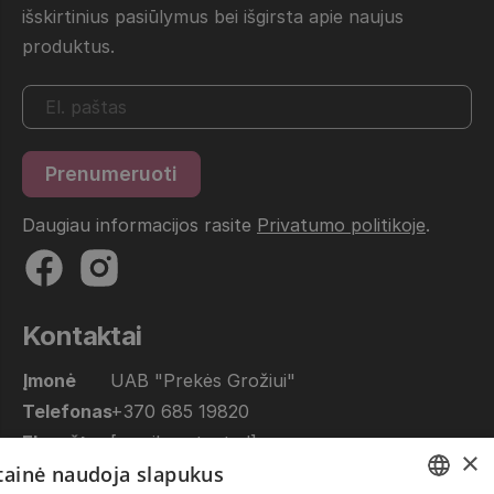
išskirtinius pasiūlymus bei išgirsta apie naujus
produktus.
Daugiau informacijos rasite
Privatumo politikoje
.
Kontaktai
Įmonė
UAB "Prekės Grožiui"
Telefonas
+370 685 19820
El. paštas
[email protected]
×
etainė naudoja slapukus
Dirbame
10.00 - 17.00