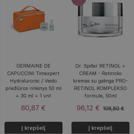
GERMAINE DE
Dr. Spiller RETINOL +
CAPUCCINI Timexpert
CREAM - Retinolio
Hydraluronic / Veido
kremas su galinga PRO-
priežiūros rinkinys 50 ml
RETINOL KOMPLEKSO
+ 30 ml + 1 vnt
formule, 50ml
80,87 €
96,12 €
106,80 €
Į krepšelį
Į krepšelį