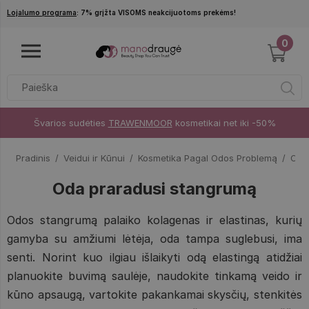
Pereiti į pagrindinį turinį
Lojalumo programa
: 7% grįžta VISOMS neakcijuotoms prekėms!
0
Švarios sudėties
TRAWENMOOR
kosmetikai net iki -50%
Pradinis
Veidui ir Kūnui
Kosmetika Pagal Odos Problemą
Oda
Oda praradusi stangrumą
Odos stangrumą palaiko kolagenas ir elastinas, kurių
gamyba su amžiumi lėtėja, oda tampa suglebusi, ima
senti. Norint kuo ilgiau išlaikyti odą elastingą atidžiai
planuokite buvimą saulėje, naudokite tinkamą veido ir
kūno apsaugą, vartokite pakankamai skysčių, stenkitės