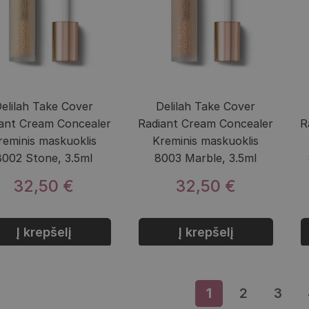
elilah Take Cover
Delilah Take Cover
ant Cream Concealer
Radiant Cream Concealer
R
reminis maskuoklis
Kreminis maskuoklis
8002 Stone, 3.5ml
8003 Marble, 3.5ml
32,50 €
32,50 €
Į krepšelį
Į krepšelį
1
Puslapis
2
Puslapis
3
Pusl