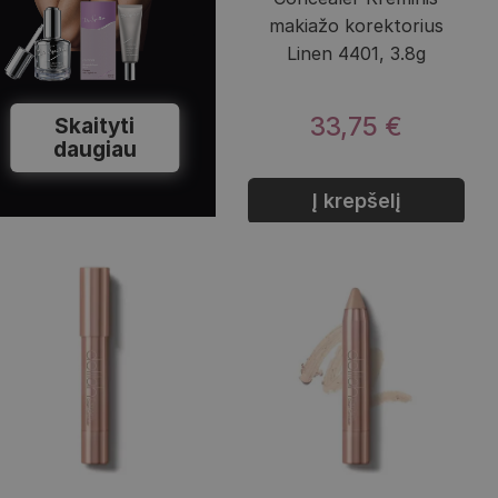
makiažo korektorius
Linen 4401, 3.8g
33,75 €
Skaityti
daugiau
Į krepšelį