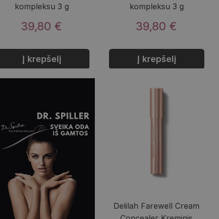
kompleksu 3 g
kompleksu 3 g
39,80 €
39,80 €
Į krepšelį
Į krepšelį
Delilah Farewell Cream
Concealer Kreminis