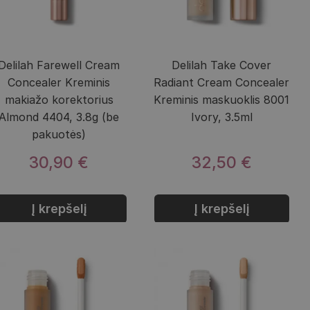
Delilah Farewell Cream
Delilah Take Cover
Concealer Kreminis
Radiant Cream Concealer
makiažo korektorius
Kreminis maskuoklis 8001
Almond 4404, 3.8g (be
Ivory, 3.5ml
pakuotės)
30,90 €
32,50 €
Į krepšelį
Į krepšelį