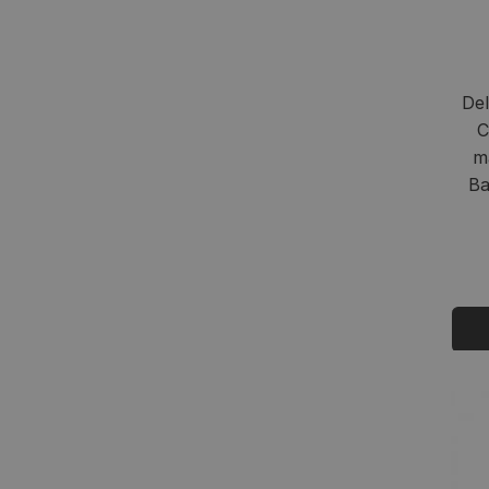
Del
C
m
Ba