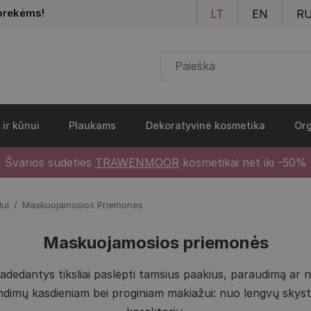
Pereiti į pagrindinį turinį
prekėms!
LT
EN
R
 ir kūnui
Plaukams
Dekoratyvinė kosmetika
Org
Švarios sudėties
TRAWENMOOR
kosmetikai net iki -50%
ui
Maskuojamosios Priemonės
Maskuojamosios priemonės
edantys tiksliai paslėpti tamsius paakius, paraudimą ar n
endimų kasdieniam bei proginiam makiažui: nuo lengvų skyst