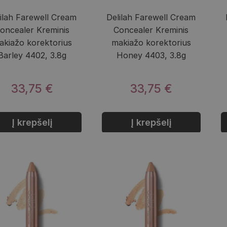
ilah Farewell Cream
Delilah Farewell Cream
oncealer Kreminis
Concealer Kreminis
akiažo korektorius
makiažo korektorius
Barley 4402, 3.8g
Honey 4403, 3.8g
33,75 €
33,75 €
Į krepšelį
Į krepšelį