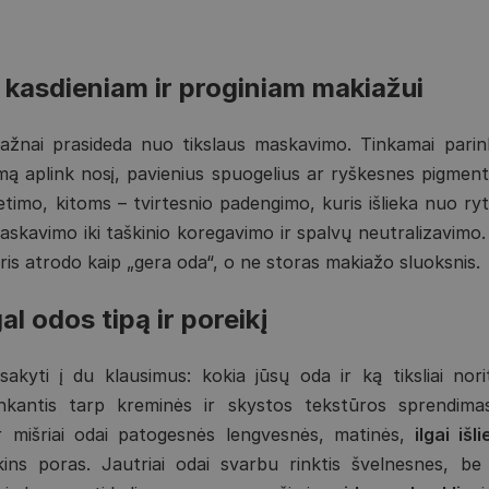
asdieniam ir proginiam makiažui
 dažnai prasideda nuo tikslaus maskavimo. Tinkamai pari
imą aplink nosį, pavienius spuogelius ar ryškesnes pigmen
ietimo, kitoms – tvirtesnio padengimo, kuris išlieka nuo ry
kavimo iki taškinio koregavimo ir spalvų neutralizavimo. P
uris atrodo kaip „gera oda“, o ne storas makiažo sluoksnis.
al odos tipą ir poreikį
akyti į du klausimus: kokia jūsų oda ir ką tiksliai nori
enkantis tarp kreminės ir skystos tekstūros sprendimas
 ar mišriai odai patogesnės lengvesnės, matinės,
ilgai iš
s poras. Jautriai odai svarbu rinktis švelnesnes, be a