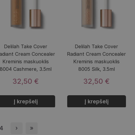
Delilah Take Cover
Delilah Take Cover
adiant Cream Concealer
Radiant Cream Concealer
Kreminis maskuoklis
Kreminis maskuoklis
8004 Cashmere, 3.5ml
8005 Silk, 3.5ml
32,50 €
32,50 €
Į krepšelį
Į krepšelį
apis
4
Puslapis
›
Next page
»
Last page