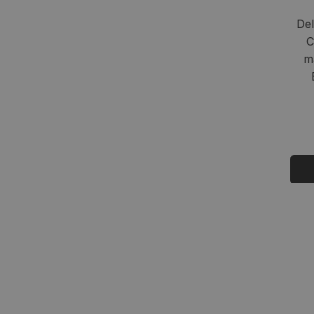
Del
C
m