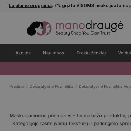
Lojalumo programa
: 7% grįžta VISOMS neakcijuotoms 
Akcijos
Naujienos
Prekių ženklai
Veidui
Pradinis
Dekoratyvinė Kosmetika
Dekoratyvinė Kosmetika Veid
Maskuojamosios priemonės – tai makiažo produktai, pad
Kategorijoje rasite įvairių tekstūrų ir padengimo spr