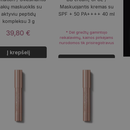
akių maskuoklis su
Maskuojantis kremas su
aktyviu peptidų
SPF + 50 PA++++ 40 ml
kompleksu 3 g
39,80 €
* Dėl griežtų gamintojo
reikalavimų, kainos pirkėjams
nurodomos tik prisiregistravus
Į krepšelį
Prisijungti