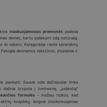
nktos
maskuojamosios priemonės
padeda
tines dėmes, kartu paliekant odą natūralią.
to iki vakaro. Kategorijoje rasite sprendimų
atogiai derinamos tekstūros, atspalviai ir
te paslėpti. Sausai odai dažniausiai tinka
 dažnai krypsta į švelnesnę, „judančią“
liekančios formulės
– mažiau rizikos, kad
štrių kvapiklių, lengvai sluoksniuojamas