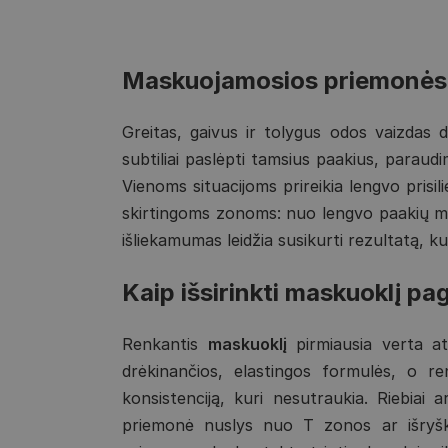
Maskuojamosios priemonės k
Greitas, gaivus ir tolygus odos vaizdas
subtiliai paslėpti tamsius paakius, paraud
Vienoms situacijoms prireikia lengvo prisil
skirtingoms zonoms: nuo lengvo paakių mas
išliekamumas leidžia susikurti rezultatą, k
Kaip išsirinkti maskuoklį pag
Renkantis
maskuoklį
pirmiausia verta ats
drėkinančios, elastingos formulės, o r
konsistenciją, kuri nesutraukia. Riebiai
priemonė nuslys nuo T zonos ar išryškin