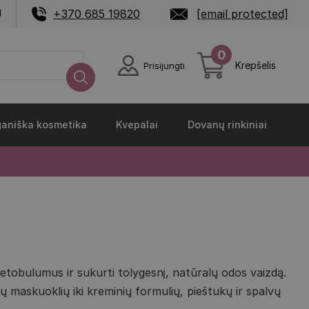
U
+370 685 19820
[email protected]
0
Krepšelis
Prisijungti
aniška kosmetika
Kvepalai
Dovanų rinkiniai
etobulumus ir sukurti tolygesnį, natūralų odos vaizdą.
ų maskuoklių iki kreminių formulių, pieštukų ir spalvų