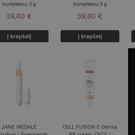
kompleksu 3 g
kompleksu 3 g
39,80 €
39,80 €
Į krepšelį
Į krepšelį
JANE IREDALE
CELL FUSION C Derma
tuition / Šviesinantis
BB cream, CFCE /