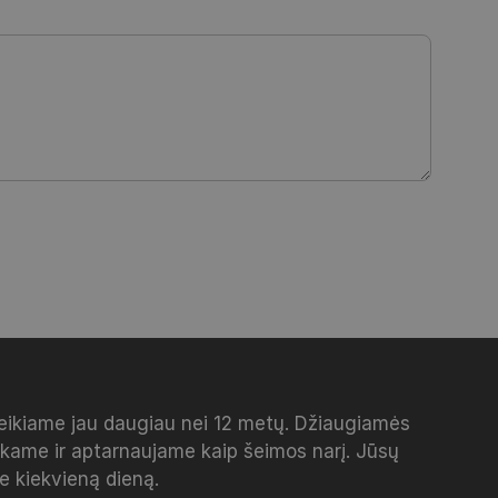
veikiame jau daugiau nei 12 metų. Džiaugiamės
inkame ir aptarnaujame kaip šeimos narį. Jūsų
me kiekvieną dieną.