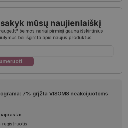
isakyk mūsų naujienlaiškį
uge.lt" šeimos nariai pirmieji gauna išskirtinius
iūlymus bei išgirsta apie naujus produktus.
rograma: 7% grįžta VISOMS neakcijuotoms
 paprasta:
 registruotis