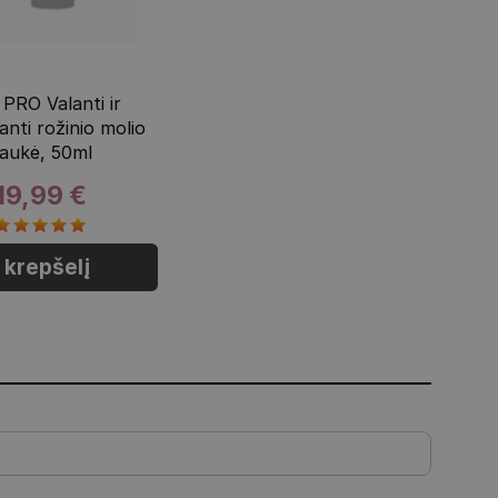
PRO Valanti ir
nanti rožinio molio
aukė, 50ml
19,99 €
Į krepšelį