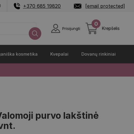
U
+370 685 19820
[email protected]
0
Krepšelis
Prisijungti
aniška kosmetika
Kvepalai
Dovanų rinkiniai
lomoji purvo lakštinė
vnt.