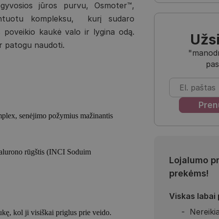
egyvosios jūros purvu, Osmoter™,
entuotu kompleksu, kurį sudaro
s poveikio kaukė valo ir lygina odą.
Užs
ir patogu naudoti.
"manodra
pas
plex, senėjimo požymius mažinantis
ialurono rūgštis (INCI Soduim
Lojalumo p
prekėms!
Viskas labai
Nereikia
ę, kol ji visiškai priglus prie veido.