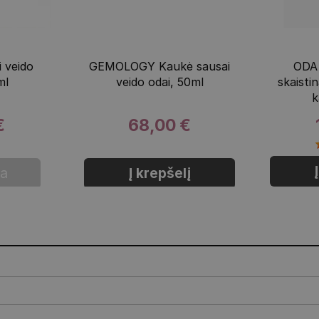
 veido
GEMOLOGY Kaukė sausai
ODA 
ml
veido odai, 50ml
skaisti
k
€
68,00 €
ta
Į krepšelį