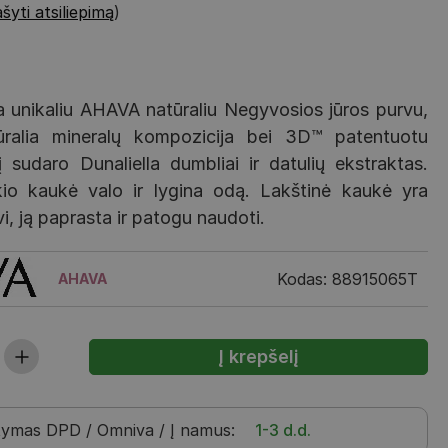
šyti atsiliepimą
)
a unikaliu AHAVA natūraliu Negyvosios jūros purvu,
ūralia mineralų kompozicija bei 3D™ patentuotu
 sudaro Dunaliella dumbliai ir datulių ekstraktas.
kio kaukė valo ir lygina odą. Lakštinė kaukė yra
vi, ją paprasta ir patogu naudoti.
Kodas: 88915065T
AHAVA
tymas
DPD / Omniva / Į namus
:
1-3 d.d.