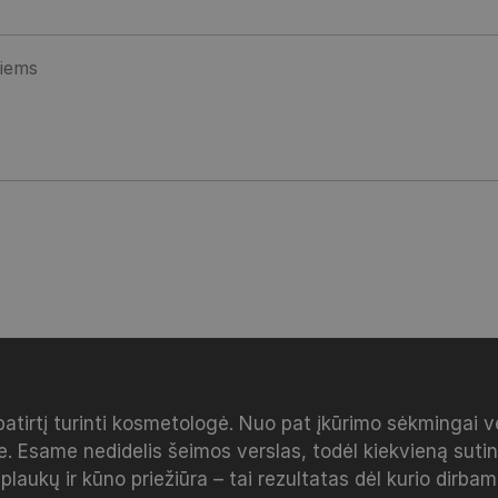
patirtį turinti kosmetologė. Nuo pat įkūrimo sėkmingai 
e. Esame nedidelis šeimos verslas, todėl kiekvieną sut
 plaukų ir kūno priežiūra – tai rezultatas dėl kurio dirba