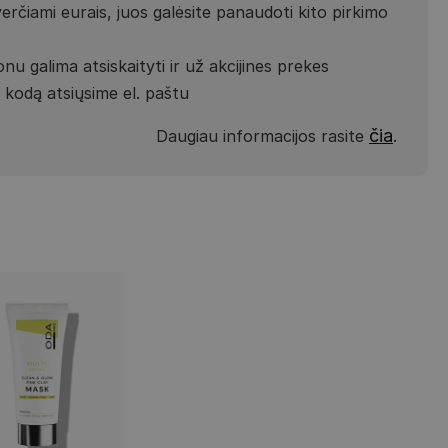
verčiami eurais, juos galėsite panaudoti kito pirkimo
nu galima atsiskaityti ir už akcijines prekes
kodą atsiųsime el. paštu
čia
Daugiau informacijos rasite
.