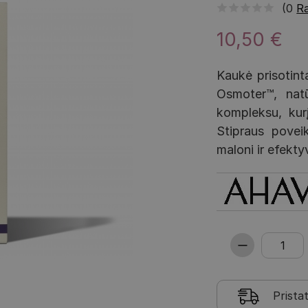
(0
Ra
10,50 €
Kaukė prisotint
Osmoter™, nat
kompleksu, kurį
Stipraus povei
maloni ir efekty
Prista