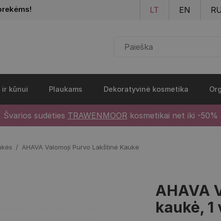
Pereiti į pagrindinį turinį
prekėms!
LT
EN
R
 ir kūnui
Plaukams
Dekoratyvinė kosmetika
Org
Švarios sudėties
TRAWENMOOR
kosmetikai net iki -50%
ukės
AHAVA Valomoji Purvo Lakštinė Kaukė
AHAVA Va
kaukė, 1 