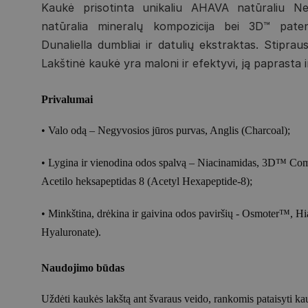
Kaukė prisotinta unikaliu AHAVA natūraliu N
natūralia mineralų kompozicija bei 3D™ pat
Dunaliella dumbliai ir datulių ekstraktas. Stiprau
Lakštinė kaukė yra maloni ir efektyvi, ją paprasta 
Privalumai
• Valo odą – Negyvosios jūros purvas, Anglis (Charcoal);
• Lygina ir vienodina odos spalvą – Niacinamidas, 3D™ Com
Acetilo heksapeptidas 8 (Acetyl Hexapeptide-8);
• Minkština, drėkina ir gaivina odos paviršių - Osmoter™, H
Hyaluronate).
Naudojimo būdas
Uždėti kaukės lakštą ant švaraus veido, rankomis pataisyti kauk