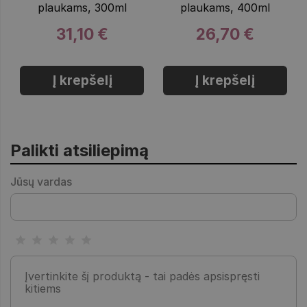
plaukams, 300ml
plaukams, 400ml
31,10 €
26,70 €
Į krepšelį
Į krepšelį
Palikti atsiliepimą
Jūsų vardas