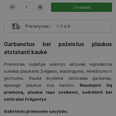
Pristatymas
:
1-3 d.d.
Garbanotus bei pažeistus plaukus
atstatanti kaukė
Priemonės sudėtyje esantys aktyvieji ingredientai
suteikia plaukams žvilgesio, elastingumo, minkštumo ir
glotnumo. Kaukė išryškina natūralias garbanas,
apsaugo plaukus nuo karščio.
Naudojant šią
priemonę, plaukai taps sveikesni, sudrėkinti bei
natūraliai žvilgantys.
Išskirtinės priemonės savybės: