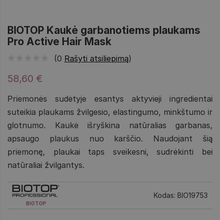
BIOTOP Kaukė garbanotiems plaukams
Pro Active Hair Mask
(0
Rašyti atsiliepimą
)
58,60 €
Priemonės sudėtyje esantys aktyvieji ingredientai
suteikia plaukams žvilgesio, elastingumo, minkštumo ir
glotnumo. Kaukė išryškina natūralias garbanas,
apsaugo plaukus nuo karščio. Naudojant šią
priemonę, plaukai taps sveikesni, sudrėkinti bei
natūraliai žvilgantys.
Kodas: BIO19753
BIOTOP