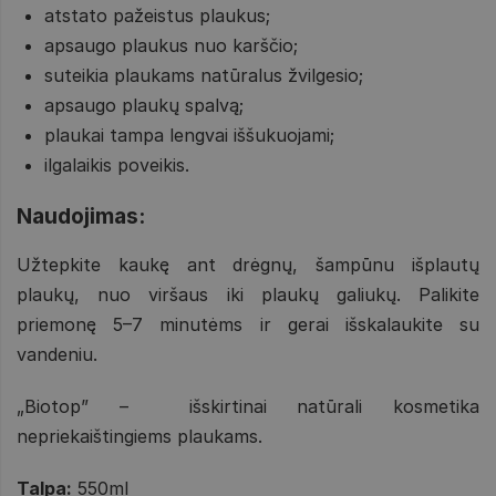
atstato pažeistus plaukus;
apsaugo plaukus nuo karščio;
suteikia plaukams natūralus žvilgesio;
apsaugo plaukų spalvą;
plaukai tampa lengvai iššukuojami;
ilgalaikis poveikis.
Naudojimas:
Užtepkite kaukę ant drėgnų, šampūnu išplautų
plaukų, nuo viršaus iki plaukų galiukų. Palikite
priemonę 5–7 minutėms ir gerai išskalaukite su
vandeniu.
„Biotop” – išskirtinai natūrali kosmetika
nepriekaištingiems plaukams.
Talpa:
550ml