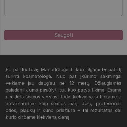
El. parduotuvę Manodraugė.lt įkūrė ilgametę patirtį
turinti kosmetologė. Nuo pat įkūrimo sėkmingai
veikiame jau daugiau nei 12 metų. Džiaugiamės
galėdami Jums pasiūlyti tai, kuo patys tikime. Esame
nedidelis šeimos verslas, todėl kiekvieną sutinkame ir
aptarnaujame kaip šeimos narį. Jūsų profesionali
odos, plaukų ir kūno priežiūra – tai rezultatas dėl
kurio dirbame kiekvieną dieną.