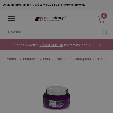
Pereiti į pagrindinį turinį
Lojalumo programa
: 7% grįžta VISOMS neakcijuotoms prekėms!
0
Švarios sudėties
TRAWENMOOR
kosmetikai net iki -50%
Pradinis
Plaukams
Plaukų priežiūra
Plaukų kaukės ir Kremai