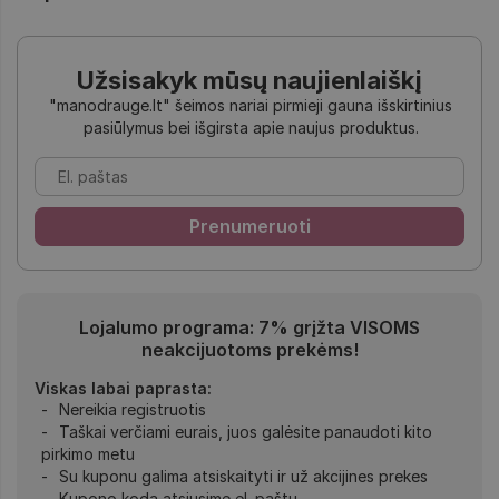
Užsisakyk mūsų naujienlaiškį
"manodrauge.lt" šeimos nariai pirmieji gauna išskirtinius
pasiūlymus bei išgirsta apie naujus produktus.
Lojalumo programa: 7% grįžta VISOMS
neakcijuotoms prekėms!
Viskas labai paprasta:
Nereikia registruotis
Taškai verčiami eurais, juos galėsite panaudoti kito
pirkimo metu
Su kuponu galima atsiskaityti ir už akcijines prekes
Kupono kodą atsiųsime el. paštu