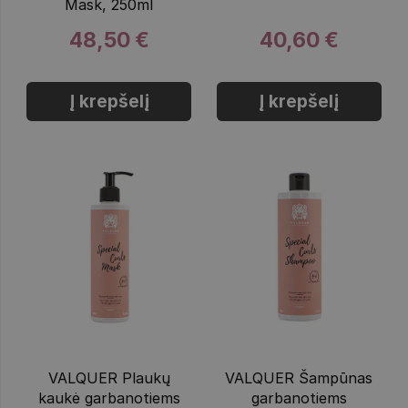
Mask, 250ml
48,50 €
40,60 €
Į krepšelį
Į krepšelį
VALQUER Plaukų
VALQUER Šampūnas
kaukė garbanotiems
garbanotiems