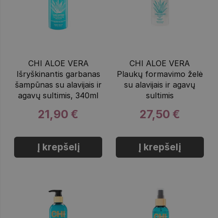
CHI ALOE VERA
CHI ALOE VERA
Išryškinantis garbanas
Plaukų formavimo želė
šampūnas su alavijais ir
su alavijais ir agavų
agavų sultimis, 340ml
sultimis
21,90 €
27,50 €
Į krepšelį
Į krepšelį