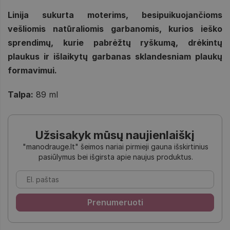
Linija sukurta moterims, besipuikuojančioms
vešliomis natūraliomis garbanomis, kurios ieško
sprendimų, kurie pabrėžtų ryškumą, drėkintų
plaukus ir išlaikytų garbanas sklandesniam plaukų
formavimui.
Talpa:
89 ml
Užsisakyk mūsų naujienlaiškį
"manodrauge.lt" šeimos nariai pirmieji gauna išskirtinius
pasiūlymus bei išgirsta apie naujus produktus.