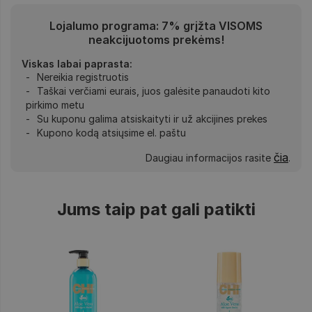
Lojalumo programa: 7% grįžta VISOMS
neakcijuotoms prekėms!
Viskas labai paprasta:
Nereikia registruotis
Taškai verčiami eurais, juos galėsite panaudoti kito
pirkimo metu
Su kuponu galima atsiskaityti ir už akcijines prekes
Kupono kodą atsiųsime el. paštu
čia
Daugiau informacijos rasite
.
Jums taip pat gali patikti