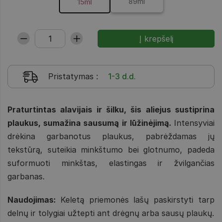
89ml
15ml
Pristatymas
:
1-3 d.d.
Praturtintas alavijais ir šilku, šis aliejus sustiprina
plaukus, sumažina sausumą ir lūžinėjimą.
Intensyviai
drėkina garbanotus plaukus, pabrėždamas jų
tekstūrą, suteikia minkštumo bei glotnumo, padeda
suformuoti minkštas, elastingas ir žvilgančias
garbanas.
Naudojimas:
Keletą priemonės lašų paskirstyti tarp
delnų ir tolygiai užtepti ant drėgnų arba sausų plaukų.