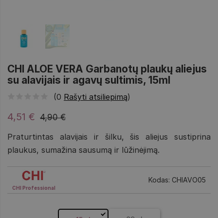
CHI ALOE VERA Garbanotų plaukų aliejus
su alavijais ir agavų sultimis, 15ml
(0
Rašyti atsiliepimą
)
4,51 €
4,90 €
Praturtintas alavijais ir šilku, šis aliejus sustiprina
plaukus, sumažina sausumą ir lūžinėjimą.
Kodas: CHIAVO05
CHI Professional