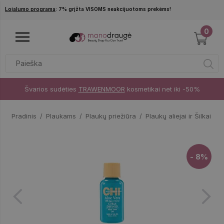
Pereiti į pagrindinį turinį
Lojalumo programa
: 7% grįžta VISOMS neakcijuotoms prekėms!
0
Švarios sudėties
TRAWENMOOR
kosmetikai net iki -50%
Pradinis
Plaukams
Plaukų priežiūra
Plaukų aliejai ir Šilkai
C
- 8%