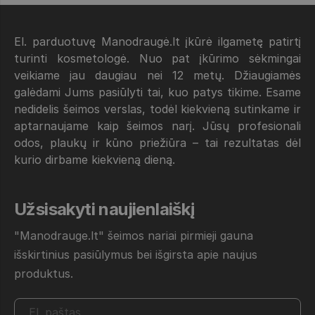
El. parduotuvę Manodraugė.lt įkūrė ilgametę patirtį
turinti kosmetologė. Nuo pat įkūrimo sėkmingai
veikiame jau daugiau nei 12 metų. Džiaugiamės
galėdami Jums pasiūlyti tai, kuo patys tikime. Esame
nedidelis šeimos verslas, todėl kiekvieną sutinkame ir
aptarnaujame kaip šeimos narį. Jūsų profesionali
odos, plaukų ir kūno priežiūra – tai rezultatas dėl
kurio dirbame kiekvieną dieną.
Užsisakyti naujienlaiškį
"Manodrauge.lt" šeimos nariai pirmieji gauna
išskirtinius pasiūlymus bei išgirsta apie naujus
produktus.