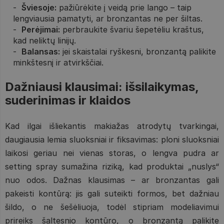
Šviesoje:
pažiūrėkite į veidą prie lango – taip
lengviausia pamatyti, ar bronzantas ne per šiltas.
Perėjimai:
perbraukite švariu šepetėliu kraštus,
kad neliktų linijų.
Balansas:
jei skaistalai ryškesni, bronzantą palikite
minkštesnį ir atvirkščiai.
Dažniausi klausimai: išsilaikymas,
suderinimas ir klaidos
Kad ilgai išliekantis makiažas atrodytų tvarkingai,
daugiausia lemia sluoksniai ir fiksavimas: ploni sluoksniai
laikosi geriau nei vienas storas, o lengva pudra ar
setting spray sumažina riziką, kad produktai „nuslys“
nuo odos. Dažnas klausimas – ar bronzantas gali
pakeisti kontūrą: jis gali suteikti formos, bet dažniau
šildo, o ne šešėliuoja, todėl stipriam modeliavimui
prireiks šaltesnio kontūro, o bronzantą palikite