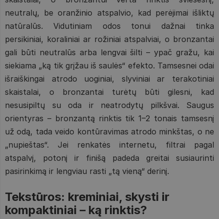
neutralų, be oranžinio atspalvio, kad perėjimai išliktų
natūralūs. Vidutiniam odos tonui dažnai tinka
persikiniai, koraliniai ar rožiniai atspalviai, o bronzantai
gali būti neutralūs arba lengvai šilti – ypač gražu, kai
siekiama „ką tik grįžau iš saulės“ efekto. Tamsesnei odai
išraiškingai atrodo uoginiai, slyviniai ar terakotiniai
skaistalai, o bronzantai turėtų būti gilesni, kad
nesusipiltų su oda ir neatrodytų pilkšvai. Saugus
orientyras – bronzantą rinktis tik 1–2 tonais tamsesnį
už odą, tada veido kontūravimas atrodo minkštas, o ne
„nupieštas“. Jei renkatės internetu, filtrai pagal
atspalvį, potonį ir finišą padeda greitai susiaurinti
pasirinkimą ir lengviau rasti „tą vieną“ derinį.
Tekstūros: kreminiai, skysti ir
kompaktiniai – ką rinktis?