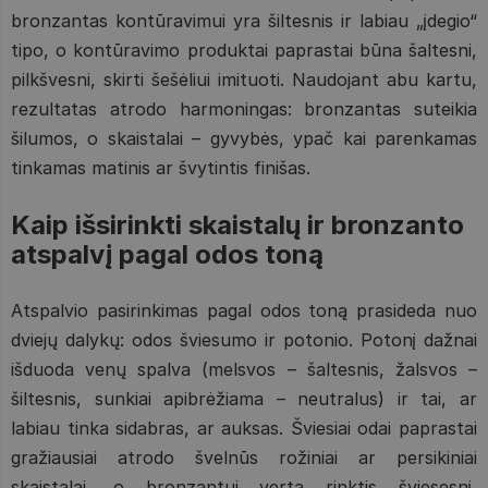
bronzantas kontūravimui yra šiltesnis ir labiau „įdegio“
tipo, o kontūravimo produktai paprastai būna šaltesni,
pilkšvesni, skirti šešėliui imituoti. Naudojant abu kartu,
rezultatas atrodo harmoningas: bronzantas suteikia
šilumos, o skaistalai – gyvybės, ypač kai parenkamas
tinkamas matinis ar švytintis finišas.
Kaip išsirinkti skaistalų ir bronzanto
atspalvį pagal odos toną
Atspalvio pasirinkimas pagal odos toną prasideda nuo
dviejų dalykų: odos šviesumo ir potonio. Potonį dažnai
išduoda venų spalva (melsvos – šaltesnis, žalsvos –
šiltesnis, sunkiai apibrėžiama – neutralus) ir tai, ar
labiau tinka sidabras, ar auksas. Šviesiai odai paprastai
gražiausiai atrodo švelnūs rožiniai ar persikiniai
skaistalai, o bronzantui verta rinktis šviesesnį,