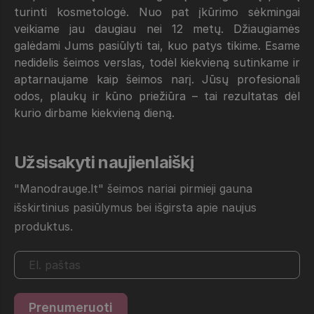
turinti kosmetologė. Nuo pat įkūrimo sėkmingai
veikiame jau daugiau nei 12 metų. Džiaugiamės
galėdami Jums pasiūlyti tai, kuo patys tikime. Esame
nedidelis šeimos verslas, todėl kiekvieną sutinkame ir
aptarnaujame kaip šeimos narį. Jūsų profesionali
odos, plaukų ir kūno priežiūra – tai rezultatas dėl
kurio dirbame kiekvieną dieną.
Užsisakyti naujienlaiškį
"Manodrauge.lt" šeimos nariai pirmieji gauna
išskirtinius pasiūlymus bei išgirsta apie naujus
produktus.