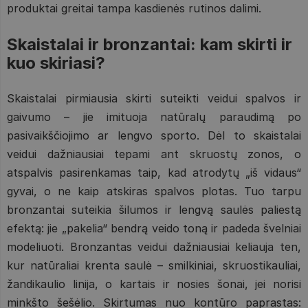
produktai greitai tampa kasdienės rutinos dalimi.
Skaistalai ir bronzantai: kam skirti ir
kuo skiriasi?
Skaistalai pirmiausia skirti suteikti veidui spalvos ir
gaivumo – jie imituoja natūralų paraudimą po
pasivaikščiojimo ar lengvo sporto. Dėl to skaistalai
veidui dažniausiai tepami ant skruostų zonos, o
atspalvis pasirenkamas taip, kad atrodytų „iš vidaus“
gyvai, o ne kaip atskiras spalvos plotas. Tuo tarpu
bronzantai suteikia šilumos ir lengvą saulės paliestą
efektą: jie „pakelia“ bendrą veido toną ir padeda švelniai
modeliuoti. Bronzantas veidui dažniausiai keliauja ten,
kur natūraliai krenta saulė – smilkiniai, skruostikauliai,
žandikaulio linija, o kartais ir nosies šonai, jei norisi
minkšto šešėlio. Skirtumas nuo kontūro paprastas: