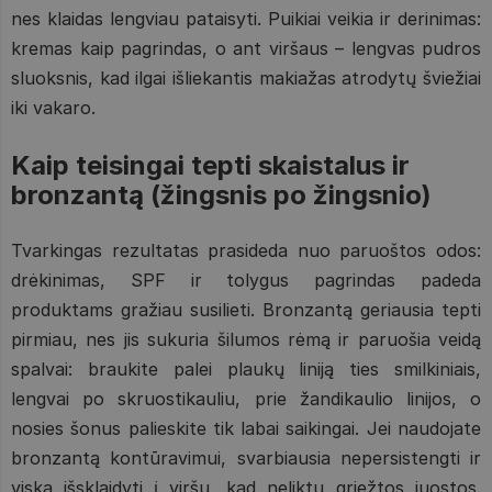
nes klaidas lengviau pataisyti. Puikiai veikia ir derinimas:
kremas kaip pagrindas, o ant viršaus – lengvas pudros
sluoksnis, kad ilgai išliekantis makiažas atrodytų šviežiai
iki vakaro.
Kaip teisingai tepti skaistalus ir
bronzantą (žingsnis po žingsnio)
Tvarkingas rezultatas prasideda nuo paruoštos odos:
drėkinimas, SPF ir tolygus pagrindas padeda
produktams gražiau susilieti. Bronzantą geriausia tepti
pirmiau, nes jis sukuria šilumos rėmą ir paruošia veidą
spalvai: braukite palei plaukų liniją ties smilkiniais,
lengvai po skruostikauliu, prie žandikaulio linijos, o
nosies šonus palieskite tik labai saikingai. Jei naudojate
bronzantą kontūravimui, svarbiausia nepersistengti ir
viską išsklaidyti į viršų, kad neliktų griežtos juostos.