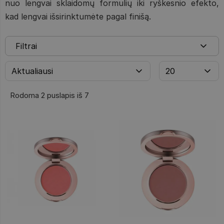
nuo lengvai sklaidomų formulių iki ryškesnio efekto,
kad lengvai išsirinktumėte pagal finišą.
Filtrai
Rodoma 2 puslapis iš 7