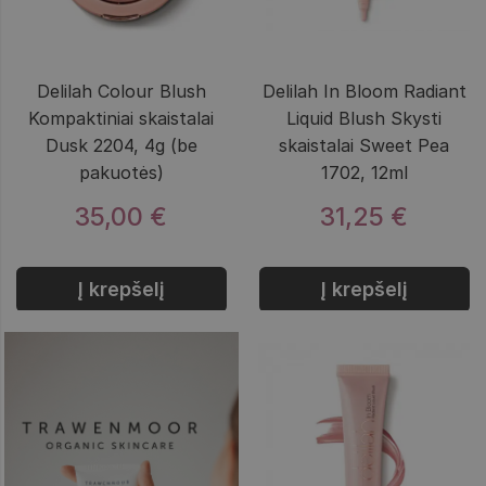
Delilah Colour Blush
Delilah In Bloom Radiant
Kompaktiniai skaistalai
Liquid Blush Skysti
Dusk 2204, 4g (be
skaistalai Sweet Pea
pakuotės)
1702, 12ml
35,00 €
31,25 €
Į krepšelį
Į krepšelį