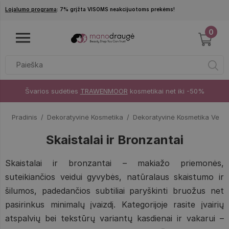
Pereiti į pagrindinį turinį
Lojalumo programa
: 7% grįžta VISOMS neakcijuotoms prekėms!
0
Švarios sudėties
TRAWENMOOR
kosmetikai net iki -50%
Pradinis
Dekoratyvinė Kosmetika
Dekoratyvinė Kosmetika Veidu
Skaistalai ir Bronzantai
Skaistalai ir bronzantai – makiažo priemonės,
suteikiančios veidui gyvybės, natūralaus skaistumo ir
šilumos, padedančios subtiliai paryškinti bruožus net
pasirinkus minimalų įvaizdį. Kategorijoje rasite įvairių
atspalvių bei tekstūrų variantų kasdienai ir vakarui –