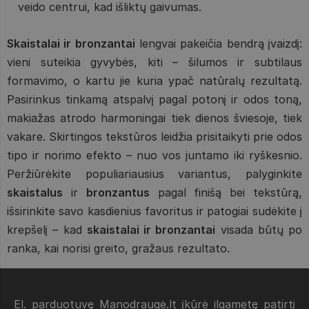
veido centrui, kad išliktų gaivumas.
Skaistalai ir bronzantai
lengvai pakeičia bendrą įvaizdį:
vieni suteikia gyvybės, kiti – šilumos ir subtilaus
formavimo, o kartu jie kuria ypač natūralų rezultatą.
Pasirinkus tinkamą atspalvį pagal potonį ir odos toną,
makiažas atrodo harmoningai tiek dienos šviesoje, tiek
vakare. Skirtingos tekstūros leidžia prisitaikyti prie odos
tipo ir norimo efekto – nuo vos juntamo iki ryškesnio.
Peržiūrėkite populiariausius variantus, palyginkite
skaistalus
ir
bronzantus
pagal finišą bei tekstūrą,
išsirinkite savo kasdienius favoritus ir patogiai sudėkite į
krepšelį – kad
skaistalai ir bronzantai
visada būtų po
ranka, kai norisi greito, gražaus rezultato.
El. parduotuvę Manodraugė.lt įkūrė ilgametę patirtį