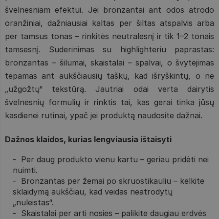
švelnesniam efektui. Jei bronzantai ant odos atrodo
oranžiniai, dažniausiai kaltas per šiltas atspalvis arba
per tamsus tonas – rinkitės neutralesnį ir tik 1–2 tonais
tamsesnį. Suderinimas su highlighteriu paprastas:
bronzantas – šilumai, skaistalai – spalvai, o švytėjimas
tepamas ant aukščiausių taškų, kad išryškintų, o ne
„užgožtų“ tekstūrą. Jautriai odai verta dairytis
švelnesnių formulių ir rinktis tai, kas gerai tinka jūsų
kasdienei rutinai, ypač jei produktą naudosite dažnai.
Dažnos klaidos, kurias lengviausia ištaisyti
Per daug produkto vienu kartu – geriau pridėti nei
nuimti.
Bronzantas per žemai po skruostikauliu – kelkite
sklaidymą aukščiau, kad veidas neatrodytų
„nuleistas“.
Skaistalai per arti nosies – palikite daugiau erdvės