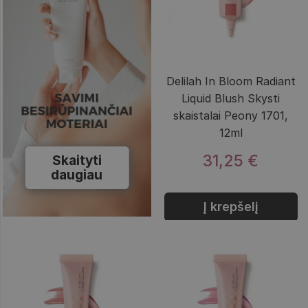
Delilah In Bloom Radiant
Liquid Blush Skysti
skaistalai Peony 1701,
12ml
31,25 €
Skaityti
daugiau
Į krepšelį