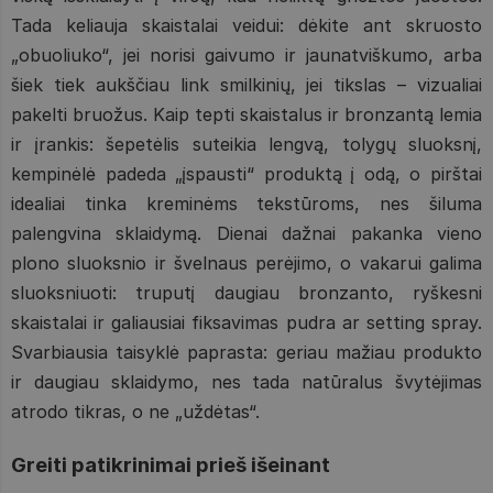
Tada keliauja skaistalai veidui: dėkite ant skruosto
„obuoliuko“, jei norisi gaivumo ir jaunatviškumo, arba
šiek tiek aukščiau link smilkinių, jei tikslas – vizualiai
pakelti bruožus. Kaip tepti skaistalus ir bronzantą lemia
ir įrankis: šepetėlis suteikia lengvą, tolygų sluoksnį,
kempinėlė padeda „įspausti“ produktą į odą, o pirštai
idealiai tinka kreminėms tekstūroms, nes šiluma
palengvina sklaidymą. Dienai dažnai pakanka vieno
plono sluoksnio ir švelnaus perėjimo, o vakarui galima
sluoksniuoti: truputį daugiau bronzanto, ryškesni
skaistalai ir galiausiai fiksavimas pudra ar setting spray.
Svarbiausia taisyklė paprasta: geriau mažiau produkto
ir daugiau sklaidymo, nes tada natūralus švytėjimas
atrodo tikras, o ne „uždėtas“.
Greiti patikrinimai prieš išeinant