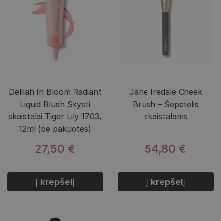
Delilah In Bloom Radiant
Jane Iredale Cheek
Liquid Blush Skysti
Brush – Šepetėlis
skaistalai Tiger Lily 1703,
skaistalams
12ml (be pakuotės)
27,50 €
54,80 €
Į krepšelį
Į krepšelį