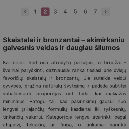
‹
Previous page
1
Puslapis
2
Puslapis
3
Puslapis
4
Puslapis
5
Puslapis
6
Puslapis
7
Puslapis
›
Next pa
Skaistalai ir bronzantai – akimirksniu
gaivesnis veidas ir daugiau šilumos
Kai norisi, kad oda atrodytų pailsėjusi, o bruožai –
švelniai paryškinti, dažniausiai ranka tiesiasi prie dviejų
favoričių: skaistalų ir bronzantų. Jie suteikia veidui
gyvybės, grąžina natūralų švytėjimą ir padeda subtiliai
subalansuoti proporcijas net tada, kai makiažas
minimalus. Patogu tai, kad pasirinkimų gausu: nuo
lengvai įsiliejančių formulių kasdienai iki ryškesnių,
tinkančių vakarui. Kategorijoje lengva atsirinkti pagal
atspalvį, tekstūrą ar finišą, o tinkamai parinkti