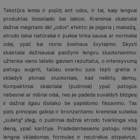
Tekstūra lemia ir pojūtį ant odos, ir tai, kaip lengvai
produktas išsisklaido bei laikosi. Kreminiai skaistalai
dažnai mėgstami dėl „odos“ efekto: jie įsigeria į makiažą,
atrodo labai natūraliai ir puikiai tinka sausai ar normaliai
odai, ypač kai norisi švelnaus švytėjimo. Skysti
skaistalai dažniausiai pasižymi lengvu sluoksniavimu:
užtenka vieno lašelio gaiviam rezultatui, o intensyvumą
patogu auginti, tačiau svarbu juos tepti greitai ir
sklaidyti plonais sluoksniais, kad neliktų dėmių.
Kompaktiniai skaistalai (pudriniai) ypač patogūs
riebesnei ar mišriai odai, nes jie padeda suvaldyti blizgesį
ir dažnai ilgiau išsilaiko be papildomo fiksavimo. Tas
pats principas galioja ir bronzantams: kreminiai suteikia
„sulietą“ įdegį, o pudriniai dažnai atrodo tvarkingai visą
dieną, ypač karštyje. Pradedantiesiems patogu rinktis
lengvai sklaidomas formules ir neutralius atspalvius,