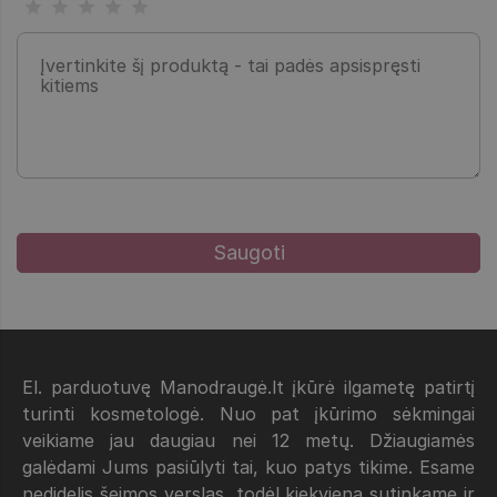
El. parduotuvę Manodraugė.lt įkūrė ilgametę patirtį
turinti kosmetologė. Nuo pat įkūrimo sėkmingai
veikiame jau daugiau nei 12 metų. Džiaugiamės
galėdami Jums pasiūlyti tai, kuo patys tikime. Esame
nedidelis šeimos verslas, todėl kiekvieną sutinkame ir