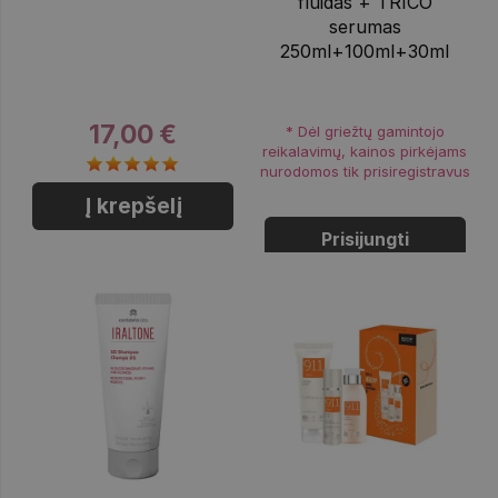
fluidas + TRICO
serumas
250ml+100ml+30ml
17,00 €
* Dėl griežtų gamintojo
reikalavimų, kainos pirkėjams
nurodomos tik prisiregistravus
Į krepšelį
Prisijungti