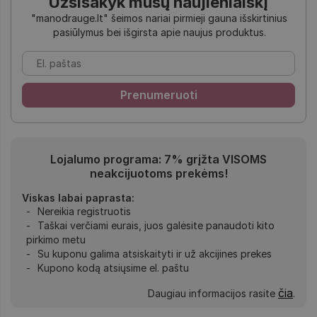
Užsisakyk mūsų naujienlaiškį
"manodrauge.lt" šeimos nariai pirmieji gauna išskirtinius
pasiūlymus bei išgirsta apie naujus produktus.
Lojalumo programa: 7% grįžta VISOMS
neakcijuotoms prekėms!
Viskas labai paprasta:
Nereikia registruotis
Taškai verčiami eurais, juos galėsite panaudoti kito
pirkimo metu
Su kuponu galima atsiskaityti ir už akcijines prekes
Kupono kodą atsiųsime el. paštu
čia
Daugiau informacijos rasite
.