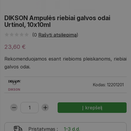
DIKSON Ampulės riebiai galvos odai
Urtinol, 10x10ml
(0
Rašyti atsiliepimą
)
23,60 €
Rekomenduojamos esant riebioms pleiskanoms, riebiai
galvos odai.
Kodas: 12201201
DIKSON
Pristatymas
:
1-3 d.d.