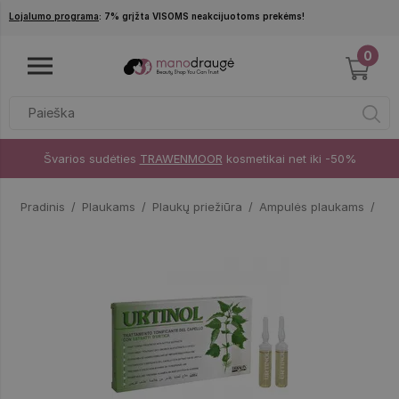
Pereiti į pagrindinį turinį
Lojalumo programa
: 7% grįžta VISOMS neakcijuotoms prekėms!
0
Švarios sudėties
TRAWENMOOR
kosmetikai net iki -50%
Pradinis
Plaukams
Plaukų priežiūra
Ampulės plaukams
DIK