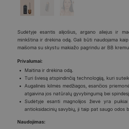
Sudėtyje esantis alijošius, argano aliejus ir ma
minkština ir drėkina odą. Gali būti naudojama kaip 
maišoma su skystu makiažo pagrindu ar BB kremu 
Privalumai:
Maitina ir drėkina odą.
Turi šviesą atspindinčią technologiją, kuri sute
Augalinės kilmės medžiagos, esančios priemonės
atgaivina jos natūralų gyvybingumą bei spindesį
Sudėtyje esanti magnolijos žievė yra puikia
antioksidacinių savybių, ji taip pat saugo odos b
Naudojimas: