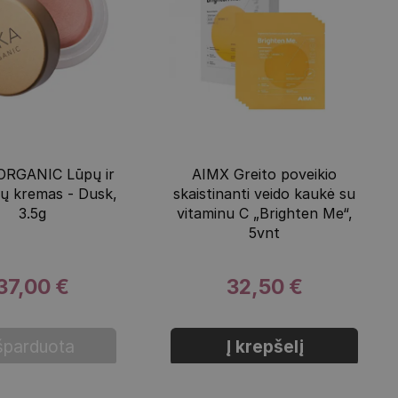
ORGANIC Lūpų ir
AIMX Greito poveikio
ų kremas - Dusk,
skaistinanti veido kaukė su
3.5g
vitaminu C „Brighten Me“,
5vnt
37,00 €
32,50 €
šparduota
Į krepšelį