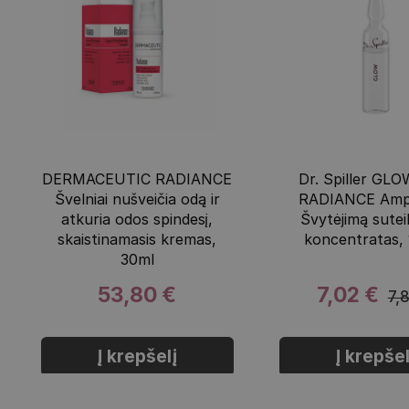
DERMACEUTIC RADIANCE
Dr. Spiller GL
Švelniai nušveičia odą ir
RADIANCE Amp
atkuria odos spindesį,
Švytėjimą sutei
skaistinamasis kremas,
koncentratas,
30ml
53,80 €
7,02 €
7,
Į krepšelį
Į krepšel