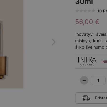
30ml
(0
Ra
56,00 €
Inovatyvi švies
mišinys, kuris 
šilko švelnumo p
IN
Prista