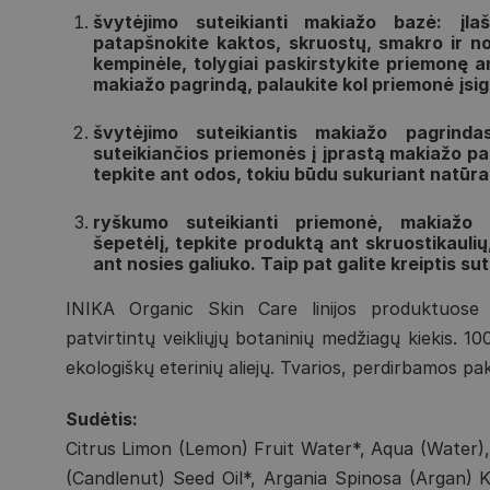
švytėjimo suteikianti makiažo bazė: įla
patapšnokite kaktos, skruostų, smakro ir no
kempinėle, tolygiai paskirstykite priemonę 
makiažo pagrindą, palaukite kol priemonė įsig
švytėjimo suteikiantis makiažo pagrinda
suteikiančios priemonės į įprastą makiažo pa
tepkite ant odos, tokiu būdu sukuriant natūra
ryškumo suteikianti priemonė, makiažo 
šepetėlį, tepkite produktą ant skruostikaulių,
ant nosies galiuko. Taip pat galite kreiptis su
INIKA Organic Skin Care linijos produktuose yr
patvirtintų veikliųjų botaninių medžiagų kiekis. 1
ekologiškų eterinių aliejų. Tvarios, perdirbamos pa
Sudėtis:
Citrus Limon (Lemon) Fruit Water*, Aqua (Water)
(Candlenut) Seed Oil*, Argania Spinosa (Argan) Ke