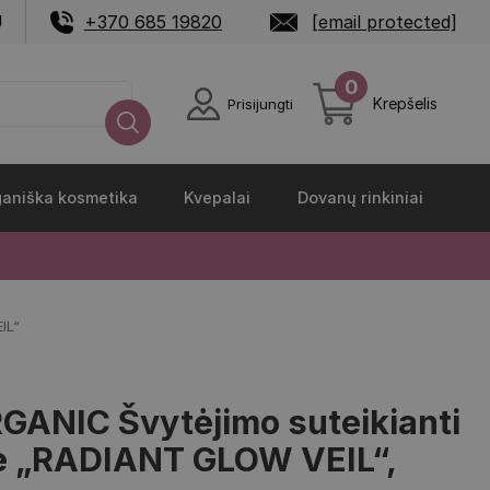
U
+370 685 19820
[email protected]
0
Krepšelis
Prisijungti
aniška kosmetika
Kvepalai
Dovanų rinkiniai
IL“
GANIC Švytėjimo suteikianti
ė „RADIANT GLOW VEIL“,