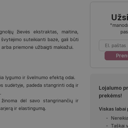
Užs
"manodra
pas
gnolijų žievės ekstraktas, maitina,
švytėjimo suteikianti bazė, gali būti
arba priemonė užbaigti makiažui.
ikia lygumo ir švelnumo efektą odai.
 sudėtyje, padeda stangrinti odą ir
Lojalumo p
.
prekėms!
i žinoma dėl savo stangrinančių ir
arjerą ir elastingumą.
Viskas labai
Nereikia
Taškai 