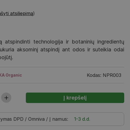
šyti atsiliepimą
)
ą atspindinti technologija ir botaninių ingredientų
sukuria aksominį atspindį ant odos ir suteikia odai
ojūtį.
Kodas: NPR003
IKA Organic
tymas
DPD / Omniva / Į namus
:
1-3 d.d.