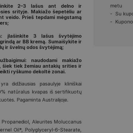
metu
šinkite 2–3 lašus ant delno ir
sies srityje. Makiažo šepetėliu ar
Su kupo
ant veido. Prieš tepdami mėgstamą
Kupono 
ers;
s: įlašinkite 3 lašus švytėjimo
grindą ar BB kremą. Sumaišykite ir
lų ir švelnų odos švytėjimą;
užbaigimui: naudodami makiažo
 šiek tiek žemiau antakių srities ir
teikti ryškumo dekoltė zonai.
a didžiausias pasaulyje kliniškai
00% natūralus kvapas iš sertifikuotų
kuotės. Pagaminta Australijoje.
, Propanediol, Aleurites Moluccanus
rnel Oil*, Polyglyceryl-6-Stearate,