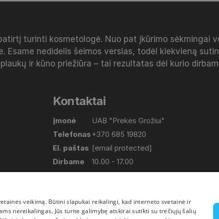
patirtį turinti kosmetologė. Nuo pat įkūrimo sėkmingai 
e. Esame nedidelis šeimos verslas, todėl kiekvieną sut
 plaukų ir kūno priežiūra – tai rezultatas dėl kurio dirba
Kontaktai
Įmonė
UAB "Prekės Grožiui"
Telefonas
+370 685 19820
El. paštas
[email protected]
Dirbame
10.00 - 17.00
(Pirmadienis-Penktadienis)
Adresas
Lapių g. 17, Bajorų km. Vilniaus raj.
ainės veikimą. Būtini slapukai reikalingi, kad interneto svetainė ir
s nereikalingas. Jūs turite galimybę atskirai sutikti su trečiųjų šalių