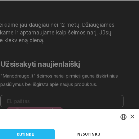
veikiame jau daugiau nei 12 metų. Džiaugiamės
inkame ir aptarnaujame kaip šeimos narį. Jūsų
me kiekvieną dieną.
Užsisakyti naujienlaiškį
"Manodrauge.lt" šeimos nariai pirmieji gauna išskirtinius
pasiūlymus bei išgirsta apie naujus produktus.
×
Daugiau informacijos rasite
Privatumo politikoje
.
LITHUANIAN
NESUTINKU
SUTINKU