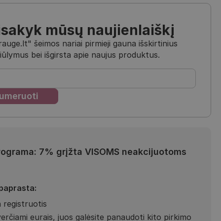
isakyk mūsų naujienlaiškį
uge.lt" šeimos nariai pirmieji gauna išskirtinius
iūlymus bei išgirsta apie naujus produktus.
rograma: 7% grįžta VISOMS neakcijuotoms
 paprasta:
 registruotis
verčiami eurais, juos galėsite panaudoti kito pirkimo