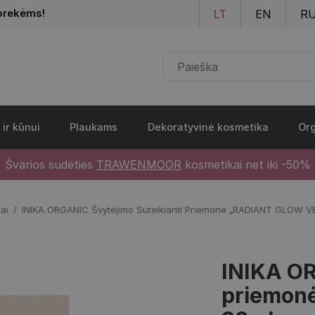
Pereiti į pagrindinį turinį
prekėms!
LT
EN
R
 ir kūnui
Plaukams
Dekoratyvinė kosmetika
Org
Švarios sudėties
TRAWENMOOR
kosmetikai net iki -50%
tai
INIKA ORGANIC Švytėjimo Suteikianti Priemonė „RADIANT GLOW VE
INIKA OR
priemon