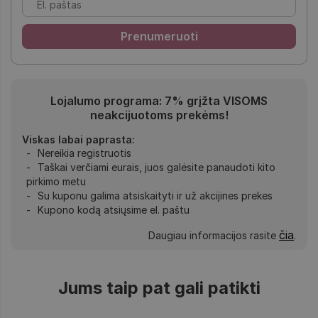
Lojalumo programa: 7% grįžta VISOMS
neakcijuotoms prekėms!
Viskas labai paprasta:
Nereikia registruotis
Taškai verčiami eurais, juos galėsite panaudoti kito
pirkimo metu
Su kuponu galima atsiskaityti ir už akcijines prekes
Kupono kodą atsiųsime el. paštu
čia
Daugiau informacijos rasite
.
Jums taip pat gali patikti