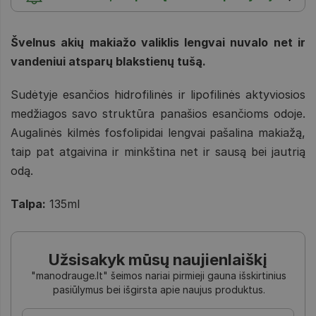
Švelnus akių makiažo valiklis lengvai nuvalo net ir
vandeniui atsparų blakstienų tušą.
Sudėtyje esančios hidrofilinės ir lipofilinės aktyviosios
medžiagos savo struktūra panašios esančioms odoje.
Augalinės kilmės fosfolipidai lengvai pašalina makiažą,
taip pat atgaivina ir minkština net ir sausą bei jautrią
odą.
Talpa:
135ml
Užsisakyk mūsų naujienlaiškį
"manodrauge.lt" šeimos nariai pirmieji gauna išskirtinius
pasiūlymus bei išgirsta apie naujus produktus.