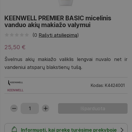
KEENWELL PREMIER BASIC micelinis
vanduo akių makiažo valymui
(0
Rašyti atsiliepimą
)
25,50 €
Švelnus akių makiažo valiklis lengvai nuvalo net ir
vandeniui atsparų blakstienų tušą.
Kodas: K4424001
KEENWELL
Informuoti, kai prekę turėsime prekyboje