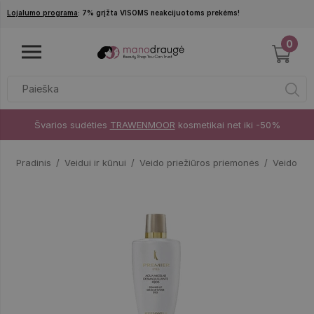
Pereiti į pagrindinį turinį
Lojalumo programa
: 7% grįžta VISOMS neakcijuotoms prekėms!
0
Švarios sudėties
TRAWENMOOR
kosmetikai net iki -50%
Pradinis
Veidui ir kūnui
Veido priežiūros priemonės
Veido va