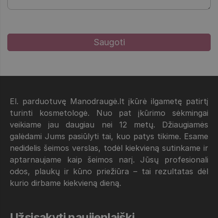
El. parduotuvę Manodraugė.lt įkūrė ilgametę patirtį
turinti kosmetologė. Nuo pat įkūrimo sėkmingai
veikiame jau daugiau nei 12 metų. Džiaugiamės
galėdami Jums pasiūlyti tai, kuo patys tikime. Esame
nedidelis šeimos verslas, todėl kiekvieną sutinkame ir
aptarnaujame kaip šeimos narį. Jūsų profesionali
odos, plaukų ir kūno priežiūra – tai rezultatas dėl
kurio dirbame kiekvieną dieną.
Užsisakyti naujienlaiškį