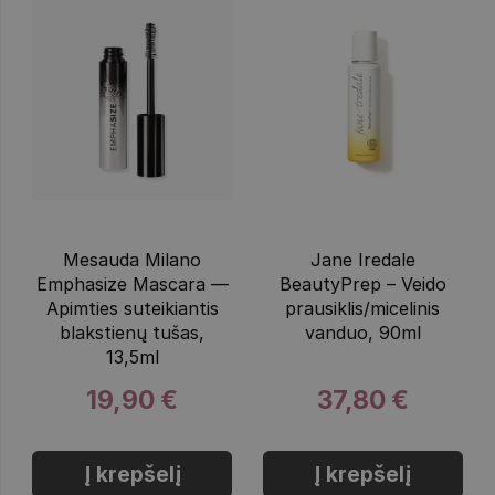
Mesauda Milano
Jane Iredale
Emphasize Mascara —
BeautyPrep – Veido
Apimties suteikiantis
prausiklis/micelinis
blakstienų tušas,
vanduo, 90ml
13,5ml
19,90 €
37,80 €
Į krepšelį
Į krepšelį