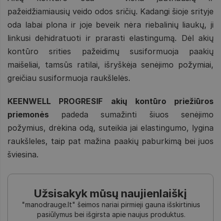
pažeidžiamiausių veido odos sričių. Kadangi šioje srityje
oda labai plona ir joje beveik nėra riebalinių liaukų, ji
linkusi dehidratuoti ir prarasti elastingumą. Dėl akių
kontūro srities pažeidimų susiformuoja paakių
maišeliai, tamsūs ratilai, išryškėja senėjimo požymiai,
greičiau susiformuoja raukšlelės.
KEENWELL PROGRESIF akių kontūro priežiūros
priemonės
padeda sumažinti šiuos senėjimo
požymius, drėkina odą, suteikia jai elastingumo, lygina
raukšleles, taip pat mažina paakių paburkimą bei juos
šviesina.
Užsisakyk mūsų naujienlaiškį
"manodrauge.lt" šeimos nariai pirmieji gauna išskirtinius
pasiūlymus bei išgirsta apie naujus produktus.