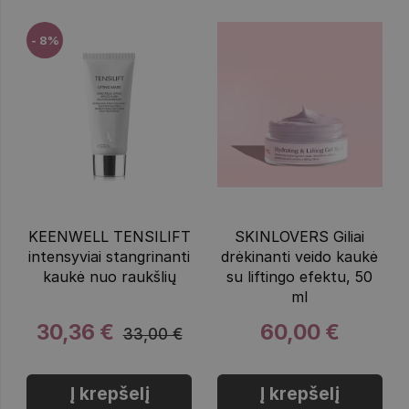
- 8%
KEENWELL TENSILIFT
SKINLOVERS Giliai
intensyviai stangrinanti
drėkinanti veido kaukė
kaukė nuo raukšlių
su liftingo efektu, 50
ml
30,36 €
60,00 €
33,00 €
Į krepšelį
Į krepšelį