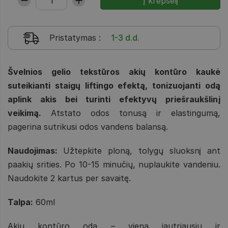
Pristatymas
:
1-3 d.d.
Švelnios gelio tekstūros akių kontūro kaukė
suteikianti staigų liftingo efektą, tonizuojanti odą
aplink akis bei turinti efektyvų priešraukšlinį
veikimą.
Atstato odos tonusą ir elastingumą,
pagerina sutrikusi odos vandens balansą.
Naudojimas:
Užtepkite ploną, tolygų sluoksnį ant
paakių srities. Po 10-15 minučių, nuplaukite vandeniu.
Naudokite 2 kartus per savaitę.
Talpa:
60ml
Akių kontūro oda – viena jautriausių ir