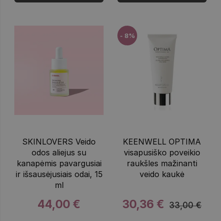
- 8%
SKINLOVERS Veido
KEENWELL OPTIMA
odos aliejus su
visapusiško poveikio
kanapėmis pavargusiai
raukšles mažinanti
ir išsausėjusiais odai, 15
veido kaukė
ml
44,00 €
30,36 €
33,00 €