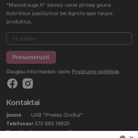
"Manodrauge.lt" šeimos nariai pirmieji gauna
išskirtinius pasiūlymus bei išgirsta apie naujus
produktus.
Daugiau informacijos rasite
Privatumo politikoje
.
Kontaktai
Įmonė
UAB "Prekės Grožiui"
Telefonas
+370 685 19820
El. paštas
[email protected]
×