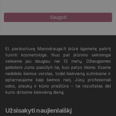
El. parduotuvę Manodraugė.lt įkūrė ilgametę patirtį
turinti kosmetologė. Nuo pat įkūrimo sėkmingai
veikiame jau daugiau nei 12 metų. Džiaugiamės
galėdami Jums pasiūlyti tai, kuo patys tikime. Esame
nedidelis šeimos verslas, todėl kiekvieną sutinkame ir
aptarnaujame kaip šeimos narį. Jūsų profesionali
odos, plaukų ir kūno priežiūra – tai rezultatas dėl
kurio dirbame kiekvieną dieną.
Užsisakyti naujienlaiškį