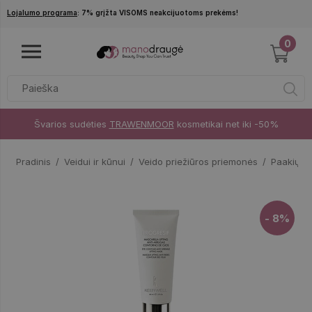
Pereiti į pagrindinį turinį
Lojalumo programa
: 7% grįžta VISOMS neakcijuotoms prekėms!
0
Švarios sudėties
TRAWENMOOR
kosmetikai net iki -50%
Pradinis
Veidui ir kūnui
Veido priežiūros priemonės
Paakių k
- 8%