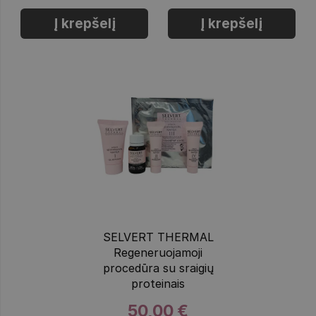
Į krepšelį
Į krepšelį
SELVERT THERMAL
Regeneruojamoji
procedūra su sraigių
proteinais
50,00 €