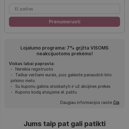
Lojalumo programa: 7% grįžta VISOMS
neakcijuotoms prekėms!
Viskas labai paprasta:
Nereikia registruotis
Taškai verčiami eurais, juos galėsite panaudoti kito
pirkimo metu
Su kuponu galima atsiskaityti ir už akcijines prekes
Kupono kodą atsiųsime el. paštu
čia
Daugiau informacijos rasite
.
Jums taip pat gali patikti