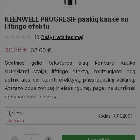
KEENWELL PROGRESIF paakių kaukė su
liftingo efektu
(0
Rašyti atsiliepimą
)
30,36 €
33,00 €
Švelnios gelio tekstūros akių kontūro kaukė
suteikianti staigų liftingo efektą, tonizuojanti odą
aplink akis bei turinti efektyvų priešraukšlinį veikimą.
Atstato odos tonusą ir elastingumą, pagerina sutrikusi
odos vandens balansą.
Kodas: K3102001
KEENWELL