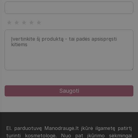
El. parduotuvę Manodraugė.lt įkūrė ilgametę patirtį
turinti kosmetologė. Nuo pat įkūrimo sėkmingai