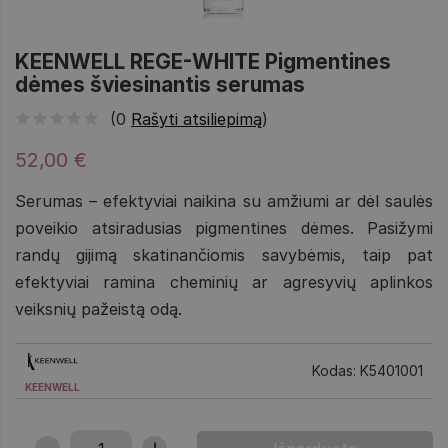
KEENWELL REGE-WHITE Pigmentines
dėmes šviesinantis serumas
(0
Rašyti atsiliepimą
)
52,00 €
Serumas – efektyviai naikina su amžiumi ar dėl saulės
poveikio atsiradusias pigmentines dėmes. Pasižymi
randų gijimą skatinančiomis savybėmis, taip pat
efektyviai ramina cheminių ar agresyvių aplinkos
veiksnių pažeistą odą.
Kodas: K5401001
KEENWELL