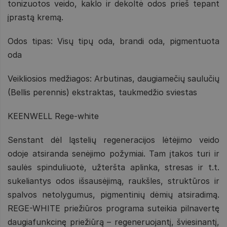
tonizuotos veido, kaklo ir dekoltė odos prieš tepant
įprastą kremą.
Odos tipas: Visų tipų oda, brandi oda, pigmentuota
oda
Veikliosios medžiagos: Arbutinas, daugiamečių saulučių
(Bellis perennis) ekstraktas, taukmedžio sviestas
KEENWELL Rege-white
Senstant dėl ląstelių regeneracijos lėtėjimo veido
odoje atsiranda senėjimo požymiai. Tam įtakos turi ir
saulės spinduliuotė, užteršta aplinka, stresas ir t.t.
sukeliantys odos išsausėjimą, raukšles, struktūros ir
spalvos netolygumus, pigmentinių dėmių atsiradimą.
REGE-WHITE priežiūros programa suteikia pilnavertę
daugiafunkcinę priežiūrą – regeneruojantį, šviesinantį,