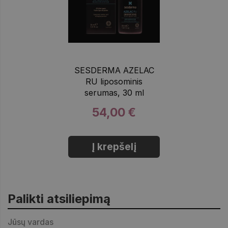
SESDERMA AZELAC
RU liposominis
serumas, 30 ml
54,00 €
Į krepšelį
Palikti atsiliepimą
Jūsų vardas