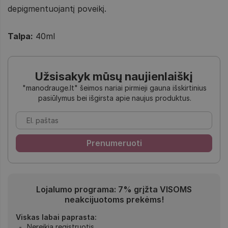
depigmentuojantį poveikį.
Talpa:
40ml
Užsisakyk mūsų naujienlaiškį
"manodrauge.lt" šeimos nariai pirmieji gauna išskirtinius
pasiūlymus bei išgirsta apie naujus produktus.
Lojalumo programa: 7% grįžta VISOMS
neakcijuotoms prekėms!
Viskas labai paprasta:
Nereikia registruotis