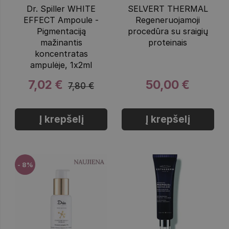
Dr. Spiller WHITE
SELVERT THERMAL
EFFECT Ampoule -
Regeneruojamoji
Pigmentaciją
procedūra su sraigių
mažinantis
proteinais
koncentratas
ampulėje, 1x2ml
7,02 €
50,00 €
7,80 €
Į krepšelį
Į krepšelį
- 8%