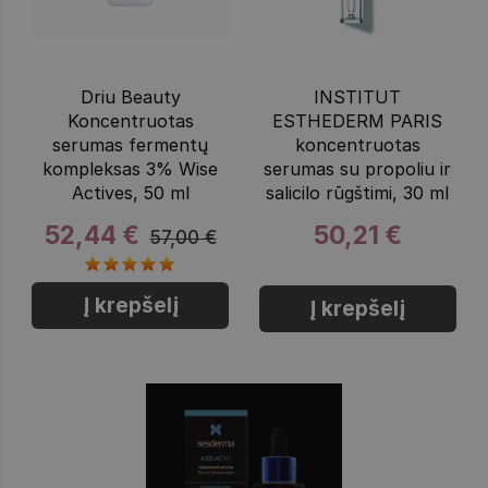
Driu Beauty
INSTITUT
Koncentruotas
ESTHEDERM PARIS
serumas fermentų
koncentruotas
kompleksas 3% Wise
serumas su propoliu ir
Actives, 50 ml
salicilo rūgštimi, 30 ml
52,44 €
50,21 €
57,00 €
Į krepšelį
Į krepšelį