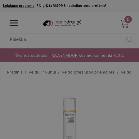
Pereiti į pagrindinį turinį
Lojalumo programa
: 7% grįžta VISOMS neakcijuotoms prekėms!
0
Švarios sudėties
TRAWENMOOR
kosmetikai net iki -50%
Pradinis
Veidui ir kūnui
Veido priežiūros priemonės
Veido se