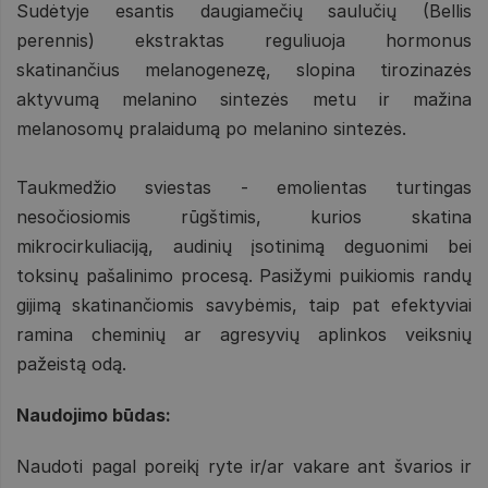
Sudėtyje esantis daugiamečių saulučių (Bellis
perennis) ekstraktas reguliuoja hormonus
skatinančius melanogenezę, slopina tirozinazės
aktyvumą melanino sintezės metu ir mažina
melanosomų pralaidumą po melanino sintezės.
Taukmedžio sviestas - emolientas turtingas
nesočiosiomis rūgštimis, kurios skatina
mikrocirkuliaciją, audinių įsotinimą deguonimi bei
toksinų pašalinimo procesą. Pasižymi puikiomis randų
gijimą skatinančiomis savybėmis, taip pat efektyviai
ramina cheminių ar agresyvių aplinkos veiksnių
pažeistą odą.
Naudojimo būdas:
Naudoti pagal poreikį ryte ir/ar vakare ant švarios ir