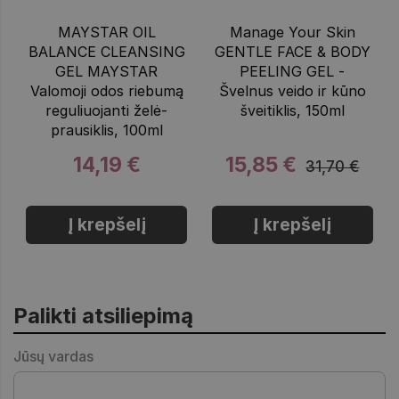
MAYSTAR OIL
Manage Your Skin
BALANCE CLEANSING
GENTLE FACE & BODY
GEL MAYSTAR
PEELING GEL -
Valomoji odos riebumą
Švelnus veido ir kūno
reguliuojanti želė-
šveitiklis, 150ml
prausiklis, 100ml
14,19 €
15,85 €
31,70 €
Į krepšelį
Į krepšelį
Palikti atsiliepimą
Jūsų vardas