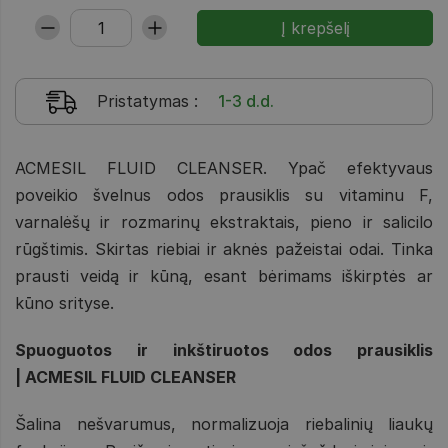
Pristatymas
:
1-3 d.d.
ACMESIL FLUID CLEANSER. Ypač efektyvaus
poveikio švelnus odos prausiklis su vitaminu F,
varnalėšų ir rozmarinų ekstraktais, pieno ir salicilo
rūgštimis. Skirtas riebiai ir aknės pažeistai odai. Tinka
prausti veidą ir kūną, esant bėrimams iškirptės ar
kūno srityse.
Spuoguotos ir inkštiruotos odos prausiklis
| ACMESIL FLUID CLEANSER
Šalina nešvarumus, normalizuoja riebalinių liaukų