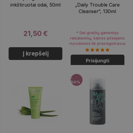
inkštiruotai odai, 50ml
„Daily Trouble Care
Cleanser“, 130ml
21,50 €
* Dėl griežtų gamintojo
reikalavimų, kainos pirkėjams
nurodomos tik prisiregistravus
Į krepšelį
Prisijungti
-
50%