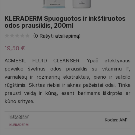
KLERADERM Spuoguotos ir inkštiruotos
odos prausiklis, 200ml
(0
Rašyti atsiliepimą
)
19,50 €
ACMESIL FLUID CLEANSER. Ypač efektyvaus
poveikio švelnus odos prausiklis su vitaminu F,
varnalėšų ir rozmarinų ekstraktais, pieno ir salicilo
rūgštimis. Skirtas riebiai ir aknės pažeistai odai. Tinka
prausti veidą ir kūną, esant bėrimams iškirptės ar
kūno srityse.
Kodas: AM1
KLERADERM