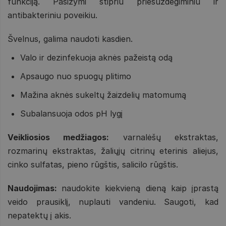
funkciją. Pasižymi stipriu priešuždegiminiu ir
antibakteriniu poveikiu.
Švelnus, galima naudoti kasdien.
Valo ir dezinfekuoja aknės pažeistą odą
Apsaugo nuo spuogų plitimo
Mažina aknės sukeltų žaizdelių matomumą
Subalansuoja odos pH lygį
Veikliosios medžiagos:
varnalėšų ekstraktas,
rozmarinų ekstraktas, žaliųjų citrinų eterinis aliejus,
cinko sulfatas, pieno rūgštis, salicilo rūgštis.
Naudojimas:
naudokite kiekvieną dieną kaip įprastą
veido prausiklį, nuplauti vandeniu. Saugoti, kad
nepatektų į akis.