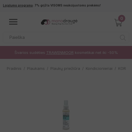
Pereiti į pagrindinį turinį
Lojalumo programa
: 7% grįžta VISOMS neakcijuotoms prekėms!
0
Švarios sudėties
TRAWENMOOR
kosmetikai net iki -50%
Pradinis
Plaukams
Plaukų priežiūra
Kondicionieriai
KORBAN