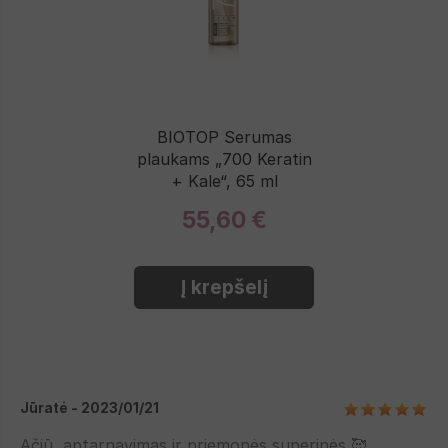
BIOTOP Serumas
plaukams „700 Keratin
+ Kale“, 65 ml
55,60 €
Į krepšelį
Jūratė - 2023/01/21
Ačiū, aptarnavimas ir priemonės superinės 🥰