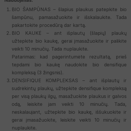
BIO ŠAMPŪNAS –
šlapius plaukus patepkite bio
šampūnu, pamasažuokite ir išskalaukite. Tada
pakartokite procedūrą dar kartą.
BIO KAUKĖ –
ant išplautų (šlapių) plaukų
užtepkite bio kaukę, gerai įmasažuokite ir palikite
veikti 10 minučių. Tada nuplaukite.
Patarimas: kad pagerintumėte rezultatą, prieš
tepdami bio kaukę naudokite bio densifique
kompleksą (3 žingsnis).
DENSIFIQUE KOMPLEKSAS –
ant išplautų ir
sudrėkintų plaukų, užtepkite densifique kompleksą
per visą plaukų ilgų, masažuokite plaukus ir galvos
odą, leiskite jam veikti 10 minučių. Tada,
neskalaujant, užtepkite bio kaukę, iššukuokite ir
gerai įmasažuokite, leiskite veikti 10 minučių ir
nuplaukite.