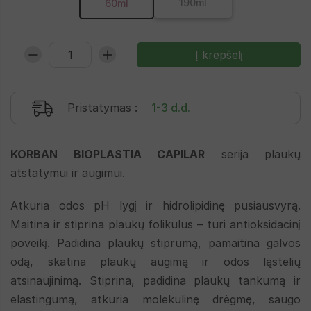
190ml
60ml
Pristatymas
:
1-3 d.d.
KORBAN BIOPLASTIA CAPILAR
serija plaukų
atstatymui ir augimui.
Atkuria odos pH lygį ir hidrolipidinę pusiausvyrą.
Maitina ir stiprina plaukų folikulus – turi antioksidacinį
poveikį. Padidina plaukų stiprumą, pamaitina galvos
odą, skatina plaukų augimą ir odos ląstelių
atsinaujinimą. Stiprina, padidina plaukų tankumą ir
elastingumą, atkuria molekulinę drėgmę, saugo