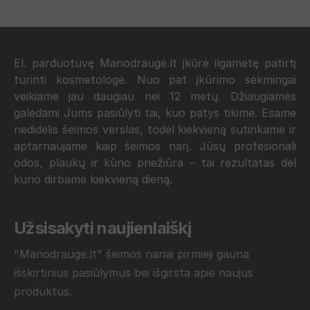
El. parduotuvę Manodraugė.lt įkūrė ilgametę patirtį
turinti kosmetologė. Nuo pat įkūrimo sėkmingai
veikiame jau daugiau nei 12 metų. Džiaugiamės
galėdami Jums pasiūlyti tai, kuo patys tikime. Esame
nedidelis šeimos verslas, todėl kiekvieną sutinkame ir
aptarnaujame kaip šeimos narį. Jūsų profesionali
odos, plaukų ir kūno priežiūra – tai rezultatas dėl
kurio dirbame kiekvieną dieną.
Užsisakyti naujienlaiškį
"Manodrauge.lt" šeimos nariai pirmieji gauna
išskirtinius pasiūlymus bei išgirsta apie naujus
produktus.