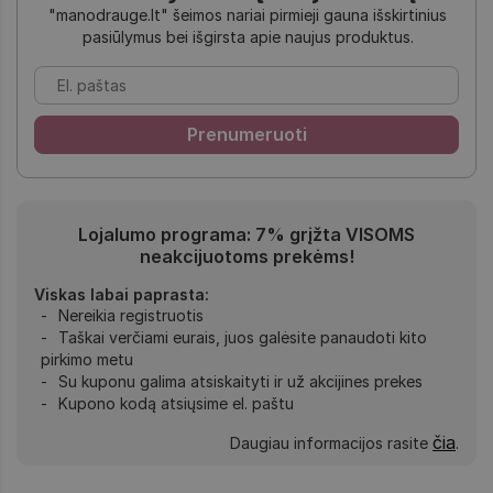
"manodrauge.lt" šeimos nariai pirmieji gauna išskirtinius
pasiūlymus bei išgirsta apie naujus produktus.
Lojalumo programa: 7% grįžta VISOMS
neakcijuotoms prekėms!
Viskas labai paprasta:
Nereikia registruotis
Taškai verčiami eurais, juos galėsite panaudoti kito
pirkimo metu
Su kuponu galima atsiskaityti ir už akcijines prekes
Kupono kodą atsiųsime el. paštu
čia
Daugiau informacijos rasite
.