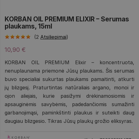
KORBAN OIL PREMIUM ELIXIR – Serumas
plaukams, 15ml
(2
Atsiliepimai
)
10,90 €
KORBAN OIL PREMIUM Elixir – koncentruota,
nenuplaunama priemonė Jūsų plaukams. Šis serumas
buvo specialiai sukurtas plaukams pamaitinti, atkurti
jų blizgesį. Praturtintas natūraliais argano, monoi ir
ojon aliejais, kurie pasižymi drėkinamosiomis ir
apsauginėmis savybėmis, padedančiomis sumažinti
garbanojimąsi, paminkštinti plaukus ir suteikti daug
daugiau blizgesio. Tikras Jūsų plaukų grožio eliksyras.