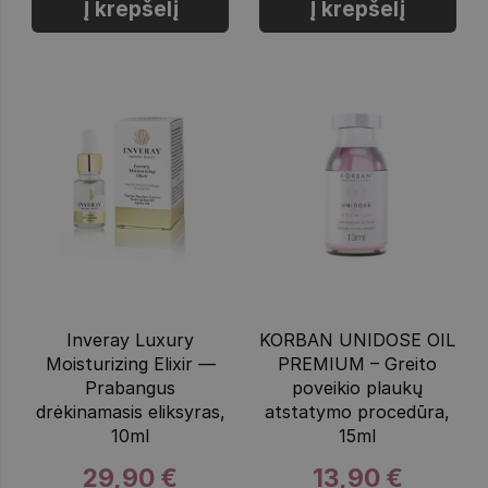
Į krepšelį
Į krepšelį
Inveray Luxury
KORBAN UNIDOSE OIL
Moisturizing Elixir —
PREMIUM – Greito
Prabangus
poveikio plaukų
drėkinamasis eliksyras,
atstatymo procedūra,
10ml
15ml
29,90 €
13,90 €