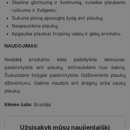
Skatina glotnumą ir švelnumą, suteikia plaukams
ryškumo ir žvilgesio;
Sukuria ploną apsauginį šydą ant plaukų;
Neapsunkina plaukų;
Apgaubia plaukus tropinių vaisių ir gėlių aromatu.
NAUDOJIMAS:
Nedidelį produkto kiekį pašildykite delnuose,
paskirstykite ant plaukų, atitraukdami nuo šaknų.
Šukuodami tolygiai paskirstykite. Išdžiovinkite plaukų
džiovintuvu. Galima naudoti ant drėgnų arba sausų
plaukų.
Kilmės šalis:
Brazilija
Užsisakyk mūsų naujienlaiškį