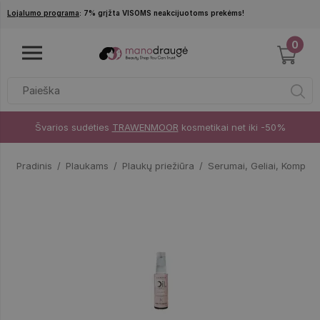
Pereiti į pagrindinį turinį
Lojalumo programa
: 7% grįžta VISOMS neakcijuotoms prekėms!
0
Švarios sudėties
TRAWENMOOR
kosmetikai net iki -50%
Pradinis
Plaukams
Plaukų priežiūra
Serumai, Geliai, Komplek