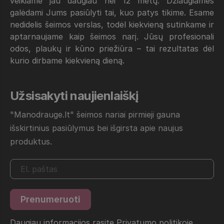
veikiame jau daugiau nei 12 metų. Džiaugiamės
galėdami Jums pasiūlyti tai, kuo patys tikime. Esame
nedidelis šeimos verslas, todėl kiekvieną sutinkame ir
aptarnaujame kaip šeimos narį. Jūsų profesionali
odos, plaukų ir kūno priežiūra – tai rezultatas dėl
kurio dirbame kiekvieną dieną.
Užsisakyti naujienlaiškį
"Manodrauge.lt" šeimos nariai pirmieji gauna
išskirtinius pasiūlymus bei išgirsta apie naujus
produktus.
Daugiau informacijos rasite
Privatumo politikoje
.