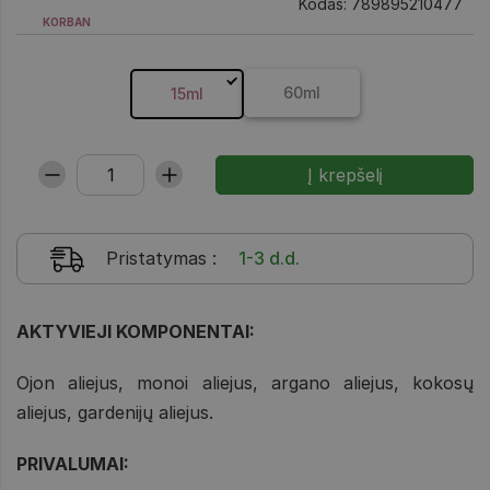
Kodas: 789895210477
KORBAN
60ml
15ml
Pristatymas
:
1-3 d.d.
AKTYVIEJI KOMPONENTAI:
Ojon aliejus, monoi aliejus, argano aliejus, kokosų
aliejus, gardenijų aliejus.
PRIVALUMAI: