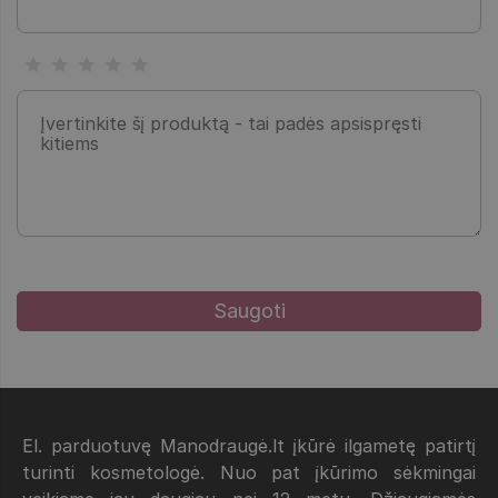
El. parduotuvę Manodraugė.lt įkūrė ilgametę patirtį
turinti kosmetologė. Nuo pat įkūrimo sėkmingai