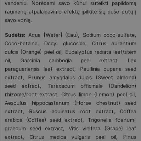
vandeniu. Norėdami savo kūnui suteikti papildomą
raumenų atpalaidavimo efektą įpilkite šių dušo putų į
savo vonią.
Sudėtis:
Aqua [Water] (Eau), Sodium coco-sulfate,
Coco-betaine, Decyl glucoside, Citrus aurantium
dulcis (Orange) peel oil, Eucalyptus radiata leaf/stem
oil, Garcinia cambogia peel extract, Ilex
paraguariensis leaf extract, Paullinia cupana seed
extract, Prunus amygdalus dulcis (Sweet almond)
seed extract, Taraxacum officinale (Dandelion)
rhizome/root extract, Citrus limon (Lemon) peel oil,
Aesculus hippocastanum (Horse chestnut) seed
extract, Ruscus aculeatus root extract, Coffea
arabica (Coffee) seed extract, Trigonella foenum-
graecum seed extract, Vitis vinifera (Grape) leaf
extract, Citrus medica vulgaris peel oil, Pinus