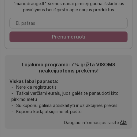
"manodrauge.lt" šeimos nariai pirmieji gauna išskirtinius
pasiūlymus bei išgirsta apie naujus produktus.
Lojalumo programa: 7% grįžta VISOMS
neakcijuotoms prekėms!
Viskas labai paprasta:
Nereikia registruotis
Taškai verčiami eurais, juos galėsite panaudoti kito
pirkimo metu
Su kuponu galima atsiskaityti ir už akcijines prekes
Kupono kodą atsiųsime el. paštu
čia
Daugiau informacijos rasite
.