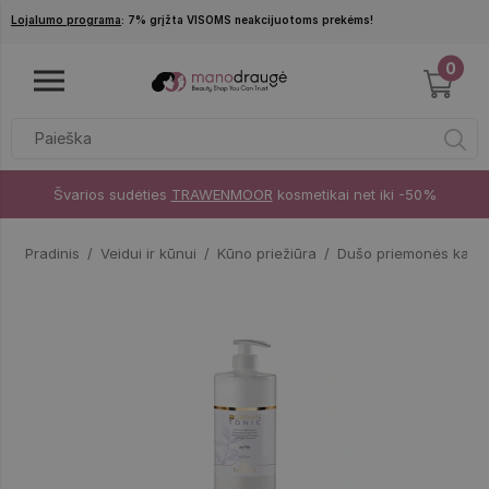
Pereiti į pagrindinį turinį
Lojalumo programa
: 7% grįžta VISOMS neakcijuotoms prekėms!
0
Švarios sudėties
TRAWENMOOR
kosmetikai net iki -50%
Pradinis
Veidui ir kūnui
Kūno priežiūra
Dušo priemonės kasdi