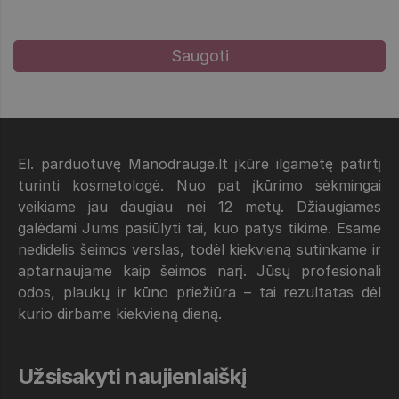
El. parduotuvę Manodraugė.lt įkūrė ilgametę patirtį
turinti kosmetologė. Nuo pat įkūrimo sėkmingai
veikiame jau daugiau nei 12 metų. Džiaugiamės
galėdami Jums pasiūlyti tai, kuo patys tikime. Esame
nedidelis šeimos verslas, todėl kiekvieną sutinkame ir
aptarnaujame kaip šeimos narį. Jūsų profesionali
odos, plaukų ir kūno priežiūra – tai rezultatas dėl
kurio dirbame kiekvieną dieną.
Užsisakyti naujienlaiškį