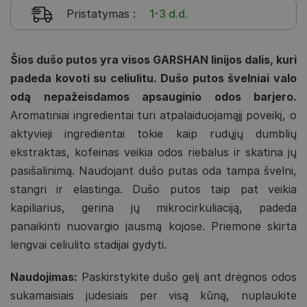
Pristatymas
:
1-3 d.d.
Šios dušo putos yra visos GARSHAN linijos dalis, kuri
padeda kovoti su celiulitu. Dušo putos švelniai valo
odą nepažeisdamos apsauginio odos barjero.
Aromatiniai ingredientai turi atpalaiduojamąjį poveikį, o
aktyvieji ingredientai tokie kaip rudųjų dumblių
ekstraktas, kofeinas veikia odos riebalus ir skatina jų
pasišalinimą. Naudojant dušo putas oda tampa švelni,
stangri ir elastinga. Dušo putos taip pat veikia
kapiliarius, gerina jų mikrocirkuliaciją, padeda
panaikinti nuovargio jausmą kojose. Priemonė skirta
lengvai celiulito stadijai gydyti.
Naudojimas:
Paskirstykite dušo gelį ant drėgnos odos
sukamaisiais judesiais per visą kūną, nuplaukite