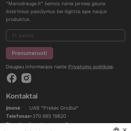
"Manodrauge.lt" šeimos nariai pirmieji gauna
išskirtinius pasiūlymus bei išgirsta apie naujus
produktus.
Daugiau informacijos rasite
Privatumo politikoje
.
Kontaktai
Įmonė
UAB "Prekės Grožiui"
Telefonas
+370 685 19820
El. paštas
[email protected]
×