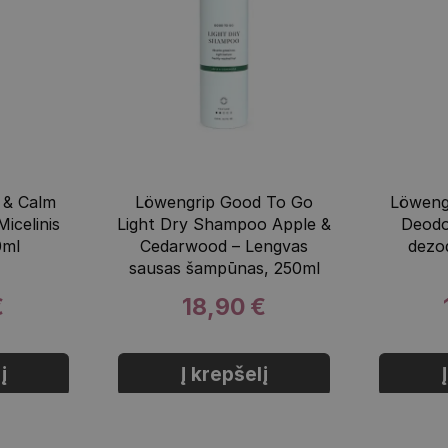
 & Calm
Löwengrip Good To Go
Löweng
Micelinis
Light Dry Shampoo Apple &
Deodo
0ml
Cedarwood – Lengvas
dezo
sausas šampūnas, 250ml
€
18,90 €
į
Į krepšelį