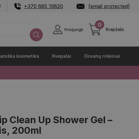
U
+370 685 19820
[email protected]
0
Krepšelis
Prisijungti
aniška kosmetika
Kvepalai
Dovanų rinkiniai
p Clean Up Shower Gel –
is, 200ml