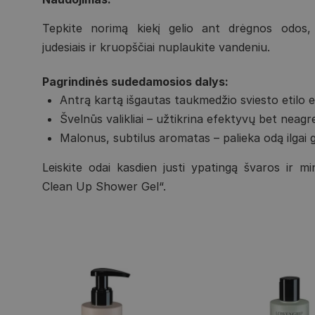
Tepkite norimą kiekį gelio ant drėgnos odos, 
judesiais ir kruopščiai nuplaukite vandeniu.
Pagrindinės sudedamosios dalys:
Antrą kartą išgautas taukmedžio sviesto etilo es
Švelnūs valikliai – užtikrina efektyvų bet neag
Malonus, subtilus aromatas – palieka odą ilgai g
Leiskite odai kasdien justi ypatingą švaros ir m
Clean Up Shower Gel“.