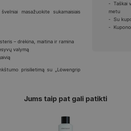
Taškai 
metu
švelniai masažuokite sukamaisiais
Su kupo
Kupono 
teris – drėkina, maitina ir ramina
resyvų valymą
aivią
inkštumo prisilietimą su „Löwengrip
Jums taip pat gali patikti