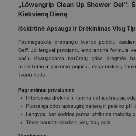
„Löwengrip Clean Up Shower Gel“: Šv
Kiekvieną Dieną
Išskirtinė Apsauga ir Drėkinimas Visų Ti
Pasimėgaukite prabangiu švaros pojūčiu kasdi
Gel“. Jo lengvai putojanti, emolientinė formulė v
pačiu išsaugodama natūralų odos drėgmės bala
minkštumo ir gaivumo pojūčiu, dėka unikalių taukm
tvariu būdu.
Pagrindiniai privalumai:
Intensyviai drėkina ir ramina net jautriausią odą
Puoselėja odos apsauginį barjerą ir palaiko pH 
Lengvos, bet sodrios putos užtikrina malonią pr
Tinka naudoti kasdien, visų tipų odai
Naudojimas: