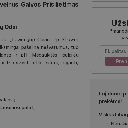
elnus Gaivos Prisilietimas
Užs
pų Odai
"manodra
pas
en su „Löwengrip Clean Up Shower
eiksmingai pašalina nešvarumus, tuo
nsą ir pH. Mėgaukitės ilgalaikiu
edžio sviesto etilo esterių, išgautų
Lojalumo p
balansą
prekėms!
ausimosi patirtį
Viskas labai
Nereikia