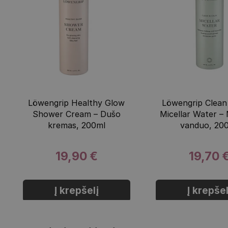
Löwengrip Healthy Glow
Löwengrip Clean
Shower Cream – Dušo
Micellar Water – 
kremas, 200ml
vanduo, 20
19,90 €
19,70 
Į krepšelį
Į krepšel