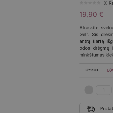
(0
Ra
19,90 €
Atraskite šve
Gel“. Šis drėki
antrą kartą iš
odos drėgmę ir
minkštumas kiek
LÖ
Prista