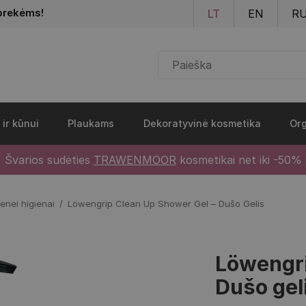
Pereiti į pagrindinį turinį
prekėms!
LT
EN
R
 ir kūnui
Plaukams
Dekoratyvinė kosmetika
Org
Švarios sudėties
TRAWENMOOR
kosmetikai net iki -50%
enei higienai
Löwengrip Clean Up Shower Gel – Dušo Gelis
Löwengri
Dušo gel