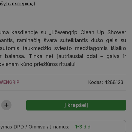
šyti atsiliepimą
)
lnumą kasdienoje su „Löwengrip Clean Up Shower
nantis, raminačią švarą suteikiantis dušo gelis su
gautomis taukmedžio sviesto medžiagomis išlaiko
 balansą. Tinka net jautriausiai odai – gaiva ir
vienam kūno priežiūros ritualui.
Kodas: 4288123
WENGRIP
tymas
DPD / Omniva / Į namus
:
1-3 d.d.