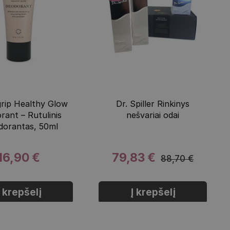
rip Healthy Glow
Dr. Spiller Rinkinys
rant – Rutulinis
nešvariai odai
dorantas, 50ml
16,90 €
79,83 €
88,70 €
Į krepšelį
Į krepšelį