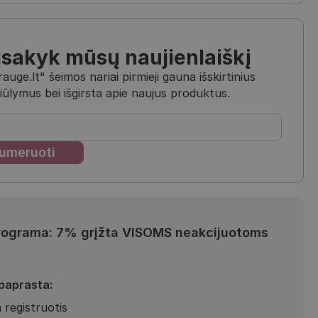
isakyk mūsų naujienlaiškį
uge.lt" šeimos nariai pirmieji gauna išskirtinius
iūlymus bei išgirsta apie naujus produktus.
rograma: 7% grįžta VISOMS neakcijuotoms
 paprasta:
 registruotis