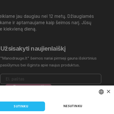
veikiame jau daugiau nei 12 metų. Džiaugiamės
inkame ir aptarnaujame kaip šeimos narį. Jūsų
me kiekvieną dieną.
Užsisakyti naujienlaiškį
"Manodrauge.lt" šeimos nariai pirmieji gauna išskirtinius
pasiūlymus bei išgirsta apie naujus produktus.
×
Daugiau informacijos rasite
Privatumo politikoje
.
LITHUANIAN
NESUTINKU
SUTINKU
EN