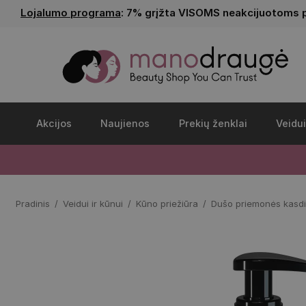
Lojalumo programa
: 7% grįžta VISOMS neakcijuotoms 
Akcijos
Naujienos
Prekių ženklai
Veidui
Pradinis
Veidui ir kūnui
Kūno priežiūra
Dušo priemonės kasdi