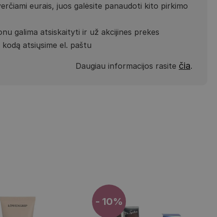
verčiami eurais, juos galėsite panaudoti kito pirkimo
nu galima atsiskaityti ir už akcijines prekes
kodą atsiųsime el. paštu
čia
Daugiau informacijos rasite
.
- 10%