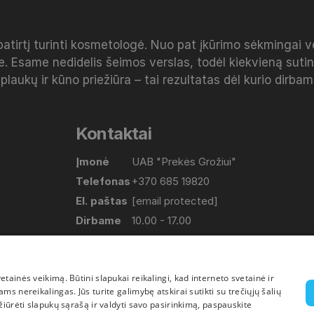
patirtį turinti kosmetologė. Nuo pat įkūrimo sėkmingai 
e. Esame nedidelis šeimos verslas, todėl kiekvieną sut
 plaukų ir kūno priežiūra – tai rezultatas dėl kurio dirba
Kontaktai
Įmonė
UAB "Prekės Grožiui"
Telefonas
+370 685 19820
El. paštas
[email protected]
Dirbame
10.00 - 17.00
(Pirmadienis-Penktadienis)
Adresas
Lapių g. 17, Bajorų km. Vilniaus raj.
ainės veikimą. Būtini slapukai reikalingi, kad interneto svetainė ir
s nereikalingas. Jūs turite galimybę atskirai sutikti su trečiųjų šalių
žiūrėti slapukų sąrašą ir valdyti savo pasirinkimą, paspauskite