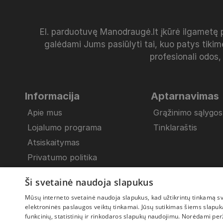
El. parduotuvę Manodraugė.lt įkūrė ilgametę 
galėdami Jums pasiūlyti tai, kuo patys tikim
profesionali odos,
Informacija
Aptarnavimas
Apie mus
Grąžinimo sąlygos
Lojalumo programa
Tinklaraštis
Atsiskaitymas
Privatumo politika
Pristatymo sąlygos
Ši svetainė naudoja slapukus
Bendrosios nuostatos
Mūsų interneto svetainė naudoja slapukus, kad užtikrintų tinkamą svet
Slapukų politika
elektroninės paslaugos veiktų tinkamai. Jūsų sutikimas šiems slapukam
funkcinių, statistinių ir rinkodaros slapukų naudojimu. Norėdami per