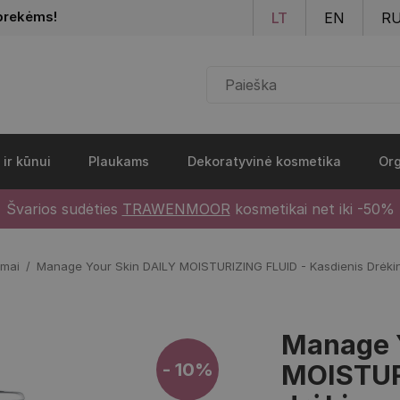
Pereiti į pagrindinį turinį
prekėms!
LT
EN
R
 ir kūnui
Plaukams
Dekoratyvinė kosmetika
Org
Švarios sudėties
TRAWENMOOR
kosmetikai net iki -50%
emai
Manage Your Skin DAILY MOISTURIZING FLUID - Kasdienis Drėki
Manage 
- 10%
MOISTUR