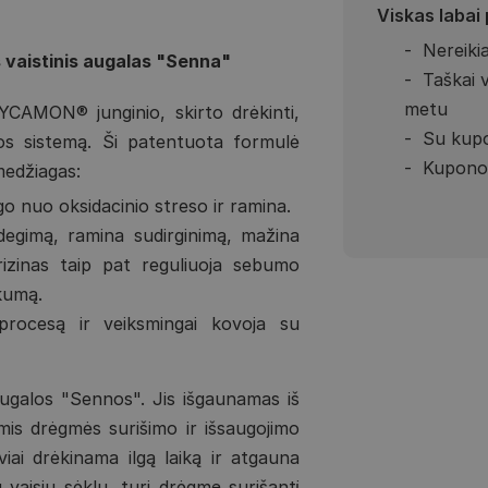
Viskas labai
Nereikia
 vaistinis augalas "Senna"
Taškai 
metu
CAMON® junginio, skirto drėkinti,
Su kupo
gos sistemą. Ši patentuota formulė
Kupono 
 medžiagas:
ugo nuo oksidacinio streso ir ramina.
ždegimą, ramina sudirginimą, mažina
rizinas taip pat reguliuoja sebumo
škumą.
 procesą ir veiksmingai kovoja su
 augalos "Sennos". Jis išgaunamas iš
omis drėgmės surišimo ir išsaugojimo
iai drėkinama ilgą laiką ir atgauna
 vaisių sėklų, turi drėgmę surišantį