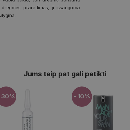
ja drėgmės praradimas, ji išsaugoma
ilygina.
Jums taip pat gali patikti
- 30%
- 10%