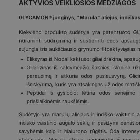
AKTYVIOS VEIKLIOSIOS MEDŽIAGOS
GLYCAMON® junginys, "Marula" aliejus, indiškas
Kiekvieno produkto sudėtyje yra patentuoto GLY
nuraminti sudirginimą ir sustiprinti odos apsau
sujungia tris aukščiausio grynumo fitoaktyviąsias
Eliksyras iš Nopal kaktuso: giliai drėkina, apsa
Glicirizinas iš saldymedžio šaknies: slopina u
paraudimą ir atkuria odos pusiausvyrą. Glici
išsiskyrimą, kuris yra atsakingas už odos mati
Peptidai iš gysločio: lėtina odos senėjimo
priešlaikinėmis raukšlėmis.
Sudėtyje yra marulių aliejaus ir indiško vaistinio
indiško vaistinio augalo sėklų ir pasižymi panaši
savybėmis kaip ir hialurono rūgštis. Oda intensyv
stangrumą. Marulių aliejus, pagamintas iš marulių