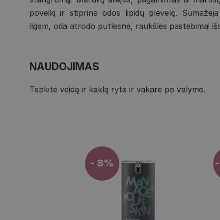
poveikį ir stiprina odos lipidų plėvelę. Sumažė
ilgam, oda atrodo putlesnė, raukšlės pastebimai išs
NAUDOJIMAS
Tepkite veidą ir kaklą ryte ir vakare po valymo.
- 8%