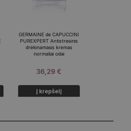
GERMAINE de CAPUCCINI
E
PUREXPERT Antistresinis
drėkinamasis kremas
normaliai odai
36,29 €
Į krepšelį