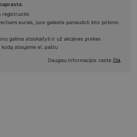
 paprasta:
 registruotis
verčiami eurais, juos galėsite panaudoti kito pirkimo
nu galima atsiskaityti ir už akcijines prekes
kodą atsiųsime el. paštu
čia
Daugiau informacijos rasite
.