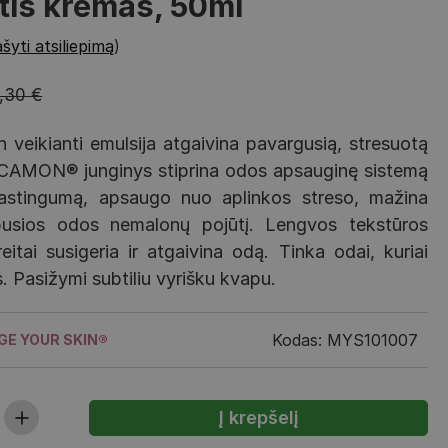
tis kremas, 50ml
šyti atsiliepimą
)
,30 €
h veikianti emulsija atgaivina pavargusią, stresuotą
CAMON® junginys stiprina odos apsauginę sistemą
elastingumą, apsaugo nuo aplinkos streso, mažina
pusios odos nemalonų pojūtį. Lengvos tekstūros
eitai susigeria ir atgaivina odą. Tinka odai, kuriai
. Pasižymi subtiliu vyrišku kvapu.
Kodas: MYS101007
E YOUR SKIN®