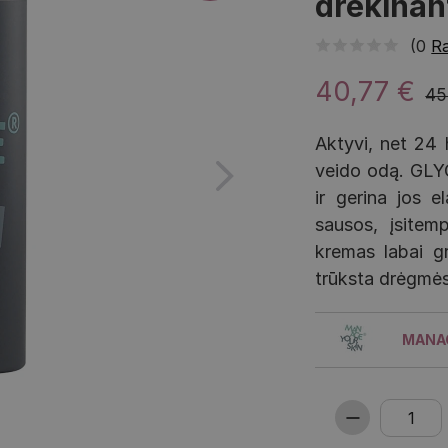
drėkinan
(0
Ra
40,77 €
45
Aktyvi, net 24 
veido odą. GLY
ir gerina jos 
sausos, įsitem
kremas labai gr
trūksta drėgmės
MANAG