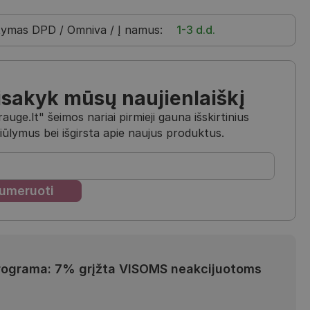
tymas
DPD / Omniva / Į namus
:
1-3 d.d.
isakyk mūsų naujienlaiškį
uge.lt" šeimos nariai pirmieji gauna išskirtinius
iūlymus bei išgirsta apie naujus produktus.
rograma: 7% grįžta VISOMS neakcijuotoms