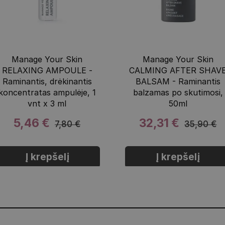
Manage Your Skin
Manage Your Skin
RELAXING AMPOULE -
CALMING AFTER SHAV
Raminantis, drėkinantis
BALSAM - Raminantis
koncentratas ampulėje, 1
balzamas po skutimosi,
vnt x 3 ml
50ml
5,46 €
32,31 €
7,80 €
35,90 €
Į krepšelį
Į krepšelį