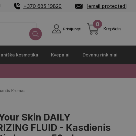
U
+370 685 19820
[email protected]
0
Krepšelis
Prisijungti
aniška kosmetika
Kvepalai
Dovanų rinkiniai
nantis Kremas
Your Skin DAILY
IZING FLUID - Kasdienis