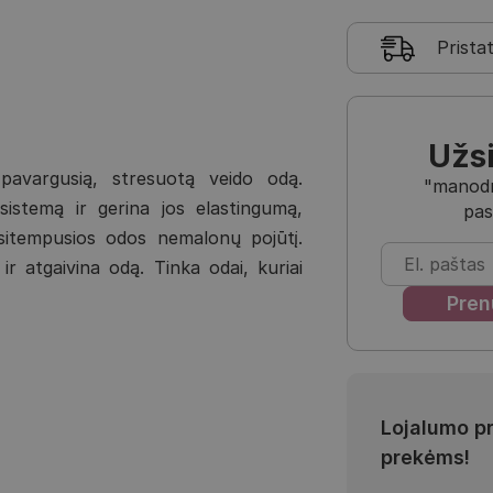
Prista
Užs
 pavargusią, stresuotą veido odą.
"manodra
stemą ir gerina jos elastingumą,
pas
sitempusios odos nemalonų pojūtį.
ir atgaivina odą. Tinka odai, kuriai
Lojalumo p
prekėms!