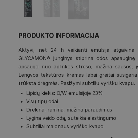
PRODUKTO INFORMACIJA
Aktyvi, net 24 h veikianti emulsija atgaivina
GLYCAMON® junginys stiprina odos apsauginę si
apsaugo nuo aplinkos streso, mažina sausos, į
Lengvos tekstūros kremas labai greitai susigeria 
trūksta drėgmės. Pasižymi subtiliu vyrišku kvapu.
Lipidų kiekis: O/W emulsijoje 23%
Visų tipų odai
Drėkina, ramina, mažina paraudimus
Lygina veido odą, suteikia elastingumo
Subtiliai malonaus vyriško kvapo