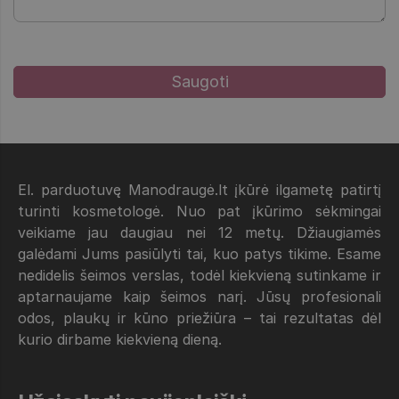
El. parduotuvę Manodraugė.lt įkūrė ilgametę patirtį
turinti kosmetologė. Nuo pat įkūrimo sėkmingai
veikiame jau daugiau nei 12 metų. Džiaugiamės
galėdami Jums pasiūlyti tai, kuo patys tikime. Esame
nedidelis šeimos verslas, todėl kiekvieną sutinkame ir
aptarnaujame kaip šeimos narį. Jūsų profesionali
odos, plaukų ir kūno priežiūra – tai rezultatas dėl
kurio dirbame kiekvieną dieną.