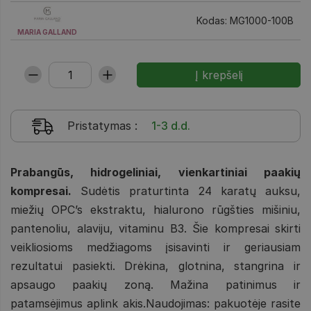
Kodas: MG1000-100B
MARIA GALLAND
Pristatymas
:
1-3 d.d.
Prabangūs, hidrogeliniai, vienkartiniai paakių
kompresai.
Sudėtis praturtinta 24 karatų auksu,
miežių OPC’s ekstraktu, hialurono rūgšties mišiniu,
pantenoliu, alaviju, vitaminu B3. Šie kompresai skirti
veikliosioms medžiagoms įsisavinti ir geriausiam
rezultatui pasiekti. Drėkina, glotnina, stangrina ir
apsaugo paakių zoną. Mažina patinimus ir
patamsėjimus aplink akis.Naudojimas: pakuotėje rasite