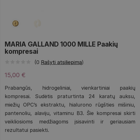
MARIA GALLAND 1000 MILLE Paakių
kompresai
(0
Rašyti atsiliepimą
)
15,00 €
Prabangūs, hidrogeliniai, vienkartiniai paakių
kompresai. Sudėtis praturtinta 24 karatų auksu,
miežių OPC’s ekstraktu, hialurono rūgšties mišiniu,
pantenoliu, alaviju, vitaminu B3. Šie kompresai skirti
veikliosioms medžiagoms įsisavinti ir geriausiam
rezultatui pasiekti.