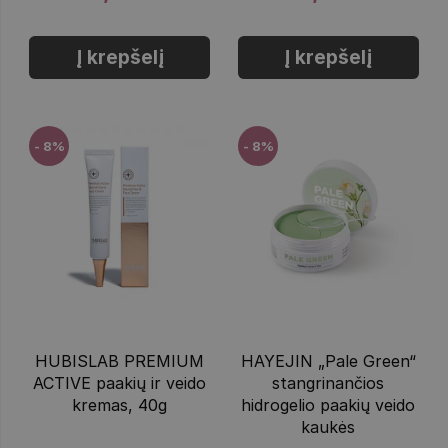
Į krepšelį
Į krepšelį
- 8%
- 8%
HUBISLAB PREMIUM
HAYEJIN „Pale Green“
ACTIVE paakių ir veido
stangrinančios
kremas, 40g
hidrogelio paakių veido
kaukės