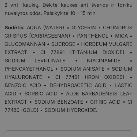
2 vnt. kaukių. Dėkite kaukes ant švarios ir toniku
nuvalytos odos. Palaikykite 10 – 15 min.
Sudėtis:
AQUA (WATER) • GLYCERIN • CHONDRUS
CRISPUS (CARRAGEENAN) • PANTHENOL • MICA •
GLUCOMANNAN • SUCROSE • HORDEUM VULGARE
EXTRACT • CI 77891 (TITANIUM DIOXIDE) •
SODIUM LEVULINATE • NIACINAMIDE •
PHENOXYETHANOL • SODIUM ANISATE • SODIUM
HYALURONATE • CI 77491 (IRON OXIDES) •
BENZOIC ACID • DEHYDROACETIC ACID • LACTIC
ACID • SORBIC ACID • ALOE BARBADENSIS LEAF
EXTRACT • SODIUM BENZOATE • CITRIC ACID • CI
77480 (GOLD) • SODIUM HYDROXIDE.