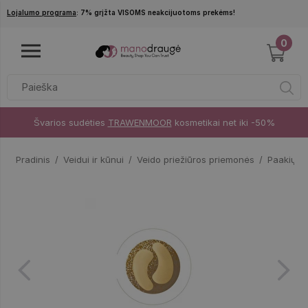
Pereiti į pagrindinį turinį
Lojalumo programa
: 7% grįžta VISOMS neakcijuotoms prekėms!
0
Švarios sudėties
TRAWENMOOR
kosmetikai net iki -50%
Pradinis
Veidui ir kūnui
Veido priežiūros priemonės
Paakių k