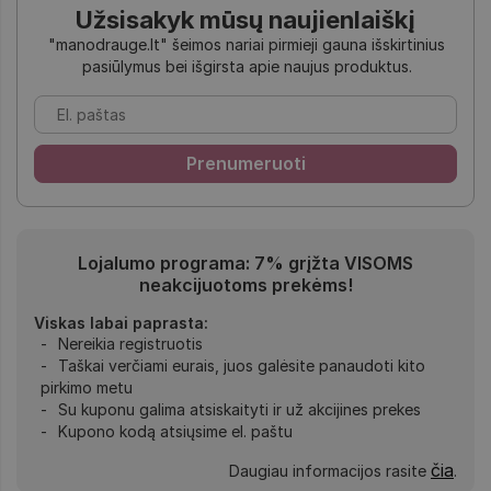
Užsisakyk mūsų naujienlaiškį
"manodrauge.lt" šeimos nariai pirmieji gauna išskirtinius
pasiūlymus bei išgirsta apie naujus produktus.
Lojalumo programa: 7% grįžta VISOMS
neakcijuotoms prekėms!
Viskas labai paprasta:
Nereikia registruotis
Taškai verčiami eurais, juos galėsite panaudoti kito
pirkimo metu
Su kuponu galima atsiskaityti ir už akcijines prekes
Kupono kodą atsiųsime el. paštu
čia
Daugiau informacijos rasite
.