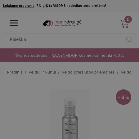
Pereiti į pagrindinį turinį
Lojalumo programa
: 7% grįžta VISOMS neakcijuotoms prekėms!
0
Švarios sudėties
TRAWENMOOR
kosmetikai net iki -50%
Pradinis
Veidui ir kūnui
Veido priežiūros priemonės
Veido kr
- 8%