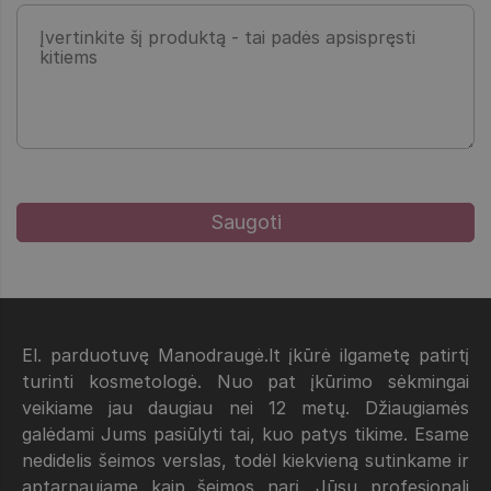
El. parduotuvę Manodraugė.lt įkūrė ilgametę patirtį
turinti kosmetologė. Nuo pat įkūrimo sėkmingai
veikiame jau daugiau nei 12 metų. Džiaugiamės
galėdami Jums pasiūlyti tai, kuo patys tikime. Esame
nedidelis šeimos verslas, todėl kiekvieną sutinkame ir
aptarnaujame kaip šeimos narį. Jūsų profesionali