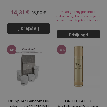
14,31 €
* Dėl griežtų gamintojo
15,90 €
reikalavimų, kainos pirkėjams
nurodomos tik prisiregistravus
Į krepšelį
Prisijungti
- 10%
- 8%
Dr. Spiller Bandomasis
DRIU BEAUTY
rinkinys su VITAMINU
Atstatomasis Serumas