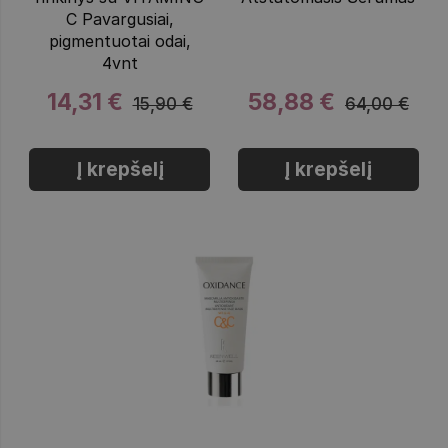
C Pavargusiai,
pigmentuotai odai,
4vnt
14,31 €
58,88 €
15,90 €
64,00 €
Į krepšelį
Į krepšelį