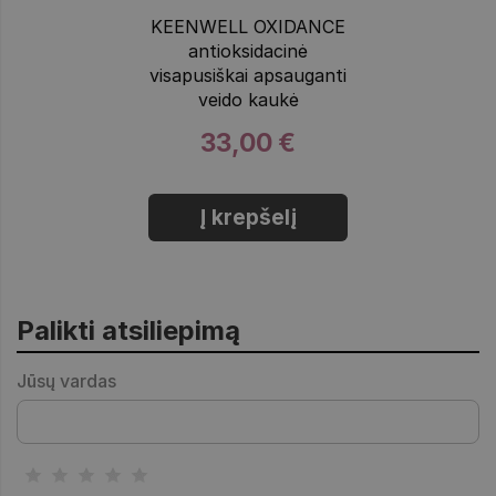
KEENWELL OXIDANCE
antioksidacinė
visapusiškai apsauganti
veido kaukė
33,00 €
Į krepšelį
Palikti atsiliepimą
Jūsų vardas