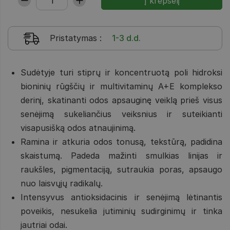
Pristatymas
:
1-3 d.d.
Sudėtyje turi stiprų ir koncentruotą poli hidroksi
bioninių rūgščių ir multivitaminų A+E komplekso
derinį, skatinanti odos apsauginę veiklą prieš visus
senėjimą sukeliančius veiksnius ir suteikianti
visapusišką odos atnaujinimą.
Ramina ir atkuria odos tonusą, tekstūrą, padidina
skaistumą. Padeda mažinti smulkias linijas ir
raukšles, pigmentaciją, sutraukia poras, apsaugo
nuo laisvųjų radikalų.
Intensyvus antioksidacinis ir senėjimą lėtinantis
poveikis, nesukelia jutiminių sudirginimų ir tinka
jautriai odai.