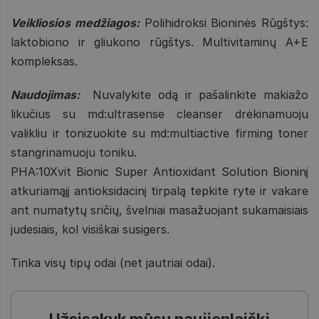
Veikliosios medžiagos:
Polihidroksi Bioninės Rūgštys:
laktobiono ir gliukono rūgštys. Multivitaminų A+E
kompleksas.
Naudojimas:
Nuvalykite odą ir pašalinkite makiažo
likučius su md:ultrasense cleanser drėkinamuoju
valikliu ir tonizuokite su md:multiactive firming toner
stangrinamuoju toniku.
PHA:10Xvit Bionic Super Antioxidant Solution Bioninį
atkuriamąjį antioksidacinį tirpalą tepkite ryte ir vakare
ant numatytų sričių, švelniai masažuojant sukamaisiais
judesiais, kol visiškai susigers.
Tinka visų tipų odai (net jautriai odai).
Užsisakyk mūsų naujienlaiškį