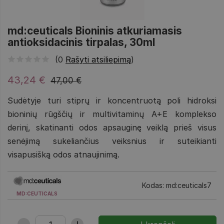
md:ceuticals Bioninis atkuriamasis
antioksidacinis tirpalas, 30ml
(0
Rašyti atsiliepimą
)
43,24 €
47,00 €
Sudėtyje turi stiprų ir koncentruotą poli hidroksi
bioninių rūgščių ir multivitaminų A+E komplekso
derinį, skatinanti odos apsauginę veiklą prieš visus
senėjimą sukeliančius veiksnius ir suteikianti
visapusišką odos atnaujinimą.
Kodas: md:ceuticals7
MD:CEUTICALS