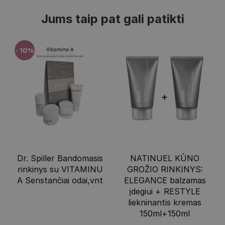
Jums taip pat gali patikti
- 10%
Dr. Spiller Bandomasis
NATINUEL KŪNO
rinkinys su VITAMINU
GROŽIO RINKINYS:
A Senstančiai odai,vnt
ELEGANCE balzamas
įdegiui + RESTYLE
liekninantis kremas
150ml+150ml