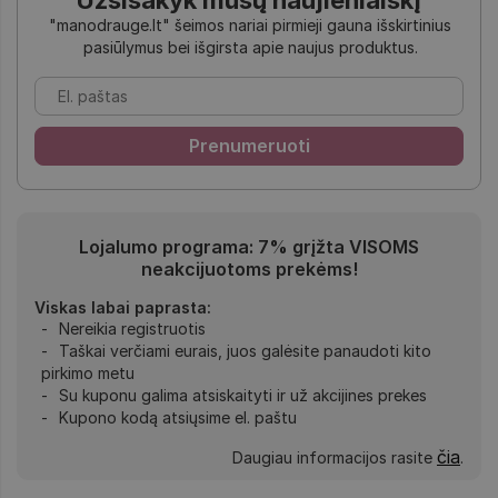
"manodrauge.lt" šeimos nariai pirmieji gauna išskirtinius
pasiūlymus bei išgirsta apie naujus produktus.
Lojalumo programa: 7% grįžta VISOMS
neakcijuotoms prekėms!
Viskas labai paprasta:
Nereikia registruotis
Taškai verčiami eurais, juos galėsite panaudoti kito
pirkimo metu
Su kuponu galima atsiskaityti ir už akcijines prekes
Kupono kodą atsiųsime el. paštu
čia
Daugiau informacijos rasite
.