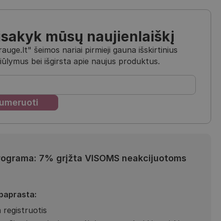
isakyk mūsų naujienlaiškį
uge.lt" šeimos nariai pirmieji gauna išskirtinius
iūlymus bei išgirsta apie naujus produktus.
rograma: 7% grįžta VISOMS neakcijuotoms
 paprasta:
 registruotis