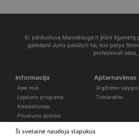
El. parduotuvę Manodraugė.lt įkūrė ilgametę 
galėdami Jums pasiūlyti tai, kuo patys tikim
profesionali odos,
Informacija
Aptarnavimas
Apie mus
Grąžinimo sąlygos
Lojalumo programa
Tinklaraštis
Atsiskaitymas
Privatumo politika
Pristatymo sąlygos
Ši svetainė naudoja slapukus
Bendrosios nuostatos