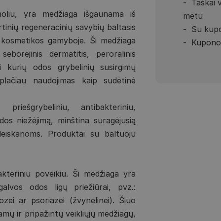
Taškai 
amoliu, yra medžiaga išgaunama iš
metu
rtinių regeneracinių savybių baltasis
Su kupo
ir kosmetikos gamyboje. Ši medžiaga
Kupono 
eborėjinis dermatitis, peroralinis
ai kurių odos grybelinių susirgimų
s plačiau naudojimas kaip sudėtinė
 priešgrybeliniu, antibakteriniu,
odos niežėjimą, minština suragėjusią
pleiskanoms. Produktai su baltuoju
bakteriniu poveikiu. Ši medžiaga yra
alvos odos ligų priežiūrai, pvz.:
zei ar psoriazei (žvynelinei). Šiuo
amų ir pripažintų veikliųjų medžiagų,