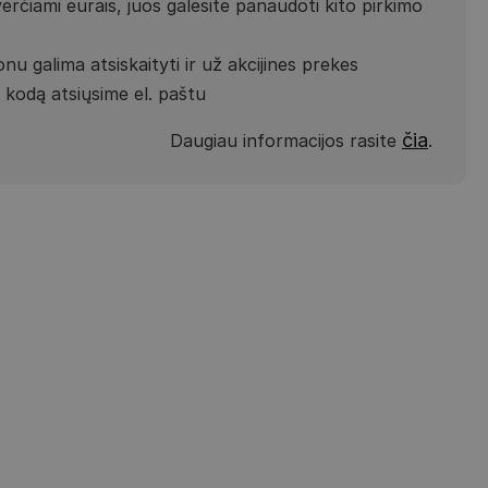
verčiami eurais, juos galėsite panaudoti kito pirkimo
nu galima atsiskaityti ir už akcijines prekes
kodą atsiųsime el. paštu
čia
Daugiau informacijos rasite
.