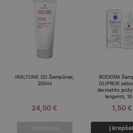
IRALTONE SD Šampūnas,
BODERM Šamp
200ml
OLIPROX sebor
dermatito pož
lengvinti, 10
24,50 €
1,50 €
Išparduota
Į krepšel