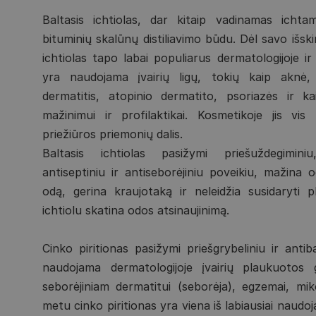
Baltasis ichtiolas, dar kitaip vadinamas icht
bituminių skalūnų distiliavimo būdu. Dėl savo išski
ichtiolas tapo labai populiarus dermatologijoje 
yra naudojama įvairių ligų, tokių kaip aknė, s
dermatitis, atopinio dermatito, psoriazės ir k
mažinimui ir profilaktikai. Kosmetikoje jis vi
priežiūros priemonių dalis.
Baltasis ichtiolas pasižymi priešuždegiminiu,
antiseptiniu ir antiseborėjiniu poveikiu, mažina 
odą, gerina kraujotaką ir neleidžia susidaryti 
ichtiolu skatina odos atsinaujinimą.
Cinko piritionas pasižymi priešgrybeliniu ir anti
naudojama dermatologijoje įvairių plaukuotos g
seborėjiniam dermatitui (seborėja), egzemai, miko
metu cinko piritionas yra viena iš labiausiai naudoj