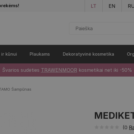
Pereiti į pagrindinį turinį
prekėms!
LT
EN
R
 ir kūnui
Plaukams
Dekoratyvinė kosmetika
Org
Švarios sudėties
TRAWENMOOR
kosmetikai net iki -50%
CTAMO Šampūnas
MEDIKET
(0
Ra