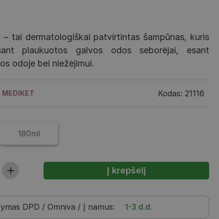
– tai dermatologiškai patvirtintas šampūnas, kuris
sant plaukuotos galvos odos seborėjai, esant
os odoje bei niežėjimui.
Kodas: 21116
MEDIKET
180ml
tymas
DPD / Omniva / Į namus
:
1-3 d.d.