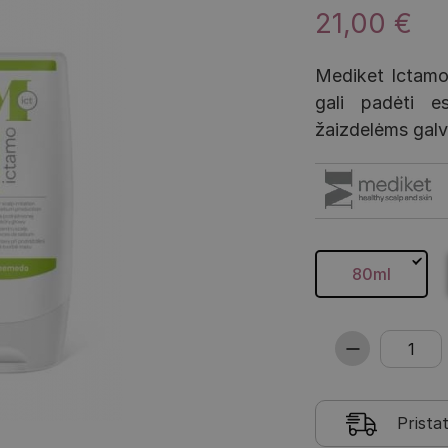
21,00 €
Mediket Ictamo 
gali padėti e
žaizdelėms galv
80ml
Prista