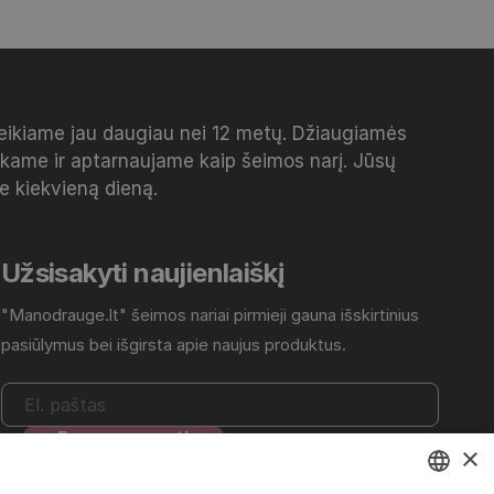
veikiame jau daugiau nei 12 metų. Džiaugiamės
inkame ir aptarnaujame kaip šeimos narį. Jūsų
me kiekvieną dieną.
Užsisakyti naujienlaiškį
"Manodrauge.lt" šeimos nariai pirmieji gauna išskirtinius
pasiūlymus bei išgirsta apie naujus produktus.
×
Daugiau informacijos rasite
Privatumo politikoje
.