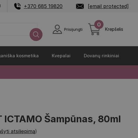
U
+370 685 19820
[email protected]
0
Krepšelis
Prisijungti
aniška kosmetika
Kvepalai
Dovanų rinkiniai
 ICTAMO Šampūnas, 80ml
šyti atsiliepimą
)