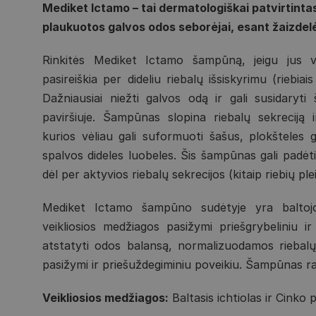
Mediket Ictamo – tai dermatologiškai patvirtinta
plaukuotos galvos odos seborėjai, esant žaizdelė
Rinkitės Mediket Ictamo šampūną, jeigu jus v
pasireiškia per dideliu riebalų išsiskyrimu (riebiai
Dažniausiai niežti galvos odą ir gali susidaryti
paviršiuje. Šampūnas slopina riebalų sekreciją i
kurios vėliau gali suformuoti šašus, plokšteles 
spalvos dideles luobeles. Šis šampūnas gali padėti
dėl per aktyvios riebalų sekrecijos (kitaip riebių p
Mediket Ictamo šampūno sudėtyje yra baltojo i
veikliosios medžiagos pasižymi priešgrybeliniu ir
atstatyti odos balansą, normalizuodamos riebalų s
pasižymi ir priešuždegiminiu poveikiu. Šampūnas r
Veikliosios medžiagos:
Baltasis ichtiolas ir Cinko p