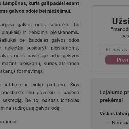
s šampūnas, kuris gali padėti esant
ms galvos odoje bei niežėjimui.
Užs
argina galvos odos seborėja. Tai
"manodra
s plaukais) ir riebiomis pleiskanomis.
pas
 šašiukai bei žaizdelės galvos odos
r neleidžia susidaryti pleiskanoms,
galvos odos paviršiuje arba gelsvos
 mažinti pleiskanų, kurios atsiranda
leiskanų) formavimąsi.
chtiolo ir cinko piritiono. Šios
Lojalumo p
 priešbakteriniu poveikiu ir padeda
prekėms!
ekreciją. Be to, baltasis ichtiolas
amina sudirgusią galvos odą.
Viskas labai
iritionas
Nereikia