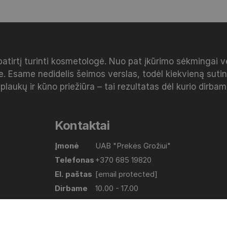
patirtį turinti kosmetologė. Nuo pat įkūrimo sėkmingai 
e. Esame nedidelis šeimos verslas, todėl kiekvieną sut
 plaukų ir kūno priežiūra – tai rezultatas dėl kurio dirba
Kontaktai
Įmonė
UAB "Prekės Grožiui"
Telefonas
+370 685 19820
El. paštas
[email protected]
Dirbame
10.00 - 17.00
(Pirmadienis-Penktadienis)
Adresas
Lapių g. 17, Bajorų km. Vilniaus raj.