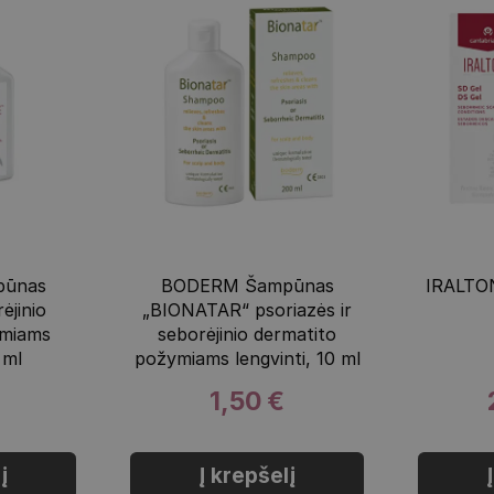
ūnas
BODERM Šampūnas
IRALTON
ėjinio
„BIONATAR“ psoriazės ir
ymiams
seborėjinio dermatito
 ml
požymiams lengvinti, 10 ml
1,50 €
į
Į krepšelį