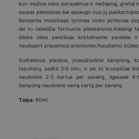
kuri mažina odos paraudimus ir niežėjimą, greitai ir 
sausas pleiskanas bei apsaugo nuo jų pasikartojim
Remiantis moksliniais tyrimais cinko piritionas slo
dėl to neleidžia formuotis pleiskanoms.Kadangi tai
išlieka odos paviršiuje kristaliniame pavidale
naudojant prausimosi priemones.Naudojimo būdas
Sudrėkinus plaukus, įmasažuokite šampūną, kol
rezultatų, palikti 3-5 min., o po to kruopščiai i
naudokite 2-3 kartus per savaitę, ilgiausiai 4
šampūną naudokite vieną kartą per savaitę.
Talpa:
80ml