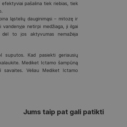
efektyviai pašalina tiek riebias, tiek
o.
pina ląstelių dauginimąsi – mitozę ir
 vandenyje netirpi medžiaga, ji ilgai
 ir dėl to jos aktyvumas nemažėja
:
 suputos. Kad pasiekti geriausių
šskalaukite. Mediket Ictamo šampūną
-6 savaites. Vėliau Mediket Ictamo
Jums taip pat gali patikti