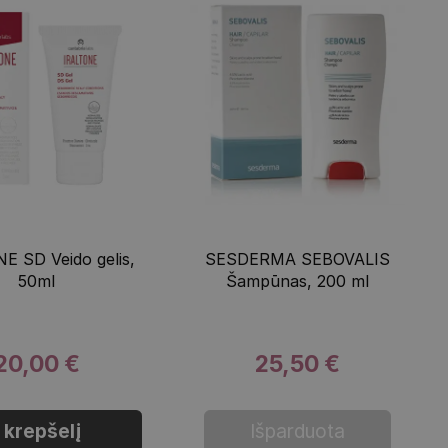
E SD Veido gelis,
SESDERMA SEBOVALIS
50ml
Šampūnas, 200 ml
20,00 €
25,50 €
Į krepšelį
Išparduota