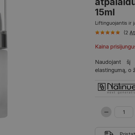
atpalaid
15ml
Liftinguojantis i
(2
At
Kaina prisijung
Naudojant šį
elastingumą, o ž
Prista