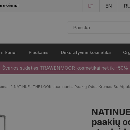
Pereiti į pagrindinį turinį
prekėms!
LT
EN
R
 ir kūnui
Plaukams
Dekoratyvinė kosmetika
Org
Švarios sudėties
TRAWENMOOR
kosmetikai net iki -50%
remai
NATINUEL THE LOOK Jauninantis Paakių Odos Kremas Su Atpalai
NATINUE
paakių o