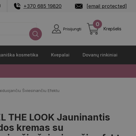
U
+370 685 19820
[email protected]
0
Krepšelis
Prisijungti
aniška kosmetika
Kvepalai
Dovanų rinkiniai
duojančiu Šviesinančiu Efektu
L THE LOOK Jauninantis
dos kremas su