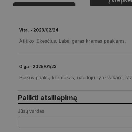
Į krepšel
Prisijungti
Vita_ - 2023/02/24
Atitiko lūkesčius. Labai geras kremas paakiams.
Olga - 2025/01/23
Puikus paakių kremukas, naudoju ryte vakare, stan
Palikti atsiliepimą
Jūsų vardas