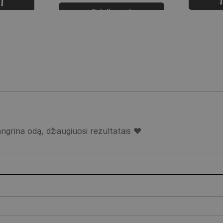
į
Prisijungti
grina odą, džiaugiuosi rezultatais ❤️