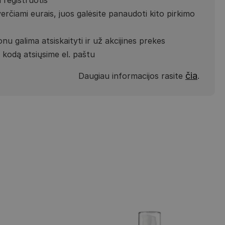
verčiami eurais, juos galėsite panaudoti kito pirkimo
nu galima atsiskaityti ir už akcijines prekes
kodą atsiųsime el. paštu
čia
Daugiau informacijos rasite
.