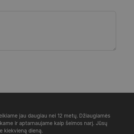
veikiame jau daugiau nei 12 metų. Džiaugiamės
inkame ir aptarnaujame kaip šeimos narį. Jūsų
me kiekvieną dieną.