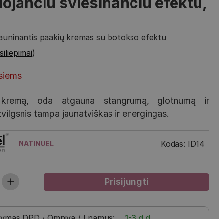
uojančiu šviesinančiu efektu,
r jauninantis paakių kremas su botokso efektu
siliepimai
)
usiems
 kremą, oda atgauna stangrumą, glotnumą ir
vilgsnis tampa jaunatviškas ir energingas.
Kodas: ID14
NATINUEL
tymas
DPD / Omniva / Į namus
:
1-3 d.d.