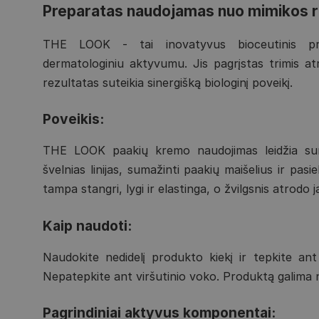
Preparatas naudojamas nuo mimikos r
THE LOOK - tai inovatyvus bioceutinis prep
dermatologiniu aktyvumu. Jis pagrįstas trimis atr
rezultatas suteikia sinergišką biologinį poveikį.
Poveikis:
THE LOOK paakių kremo naudojimas leidžia suma
švelnias linijas, sumažinti paakių maišelius ir pasi
tampa stangri, lygi ir elastinga, o žvilgsnis atrodo 
Kaip naudoti:
Naudokite nedidelį produkto kiekį ir tepkite an
Nepatepkite ant viršutinio voko. Produktą galima n
Pagrindiniai aktyvus komponentai: