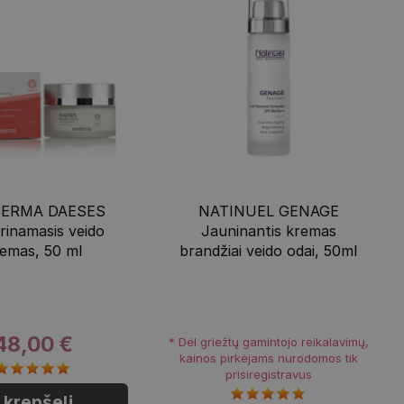
ERMA DAESES
NATINUEL GENAGE
rinamasis veido
Jauninantis kremas
emas, 50 ml
brandžiai veido odai, 50ml
48,00 €
* Dėl griežtų gamintojo reikalavimų,
kainos pirkėjams nurodomos tik
prisiregistravus
Į krepšelį