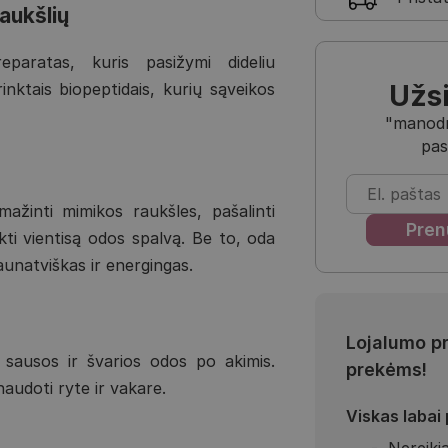
aukšlių
aratas, kuris pasižymi dideliu
Užs
inktais biopeptidais, kurių sąveikos
"manodra
pas
žinti mimikos raukšles, pašalinti
ekti vientisą odos spalvą. Be to, oda
jaunatviškas ir energingas.
Lojalumo p
t sausos ir švarios odos po akimis.
prekėms!
audoti ryte ir vakare.
Viskas labai
Nereikia