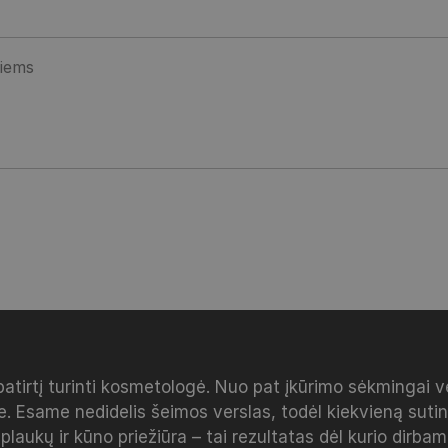
patirtį turinti kosmetologė. Nuo pat įkūrimo sėkmingai 
e. Esame nedidelis šeimos verslas, todėl kiekvieną sut
 plaukų ir kūno priežiūra – tai rezultatas dėl kurio dirba