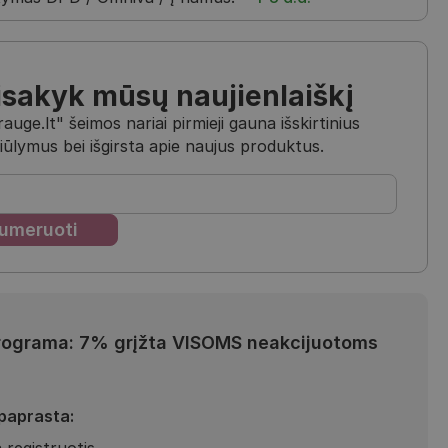
isakyk mūsų naujienlaiškį
uge.lt" šeimos nariai pirmieji gauna išskirtinius
iūlymus bei išgirsta apie naujus produktus.
rograma: 7% grįžta VISOMS neakcijuotoms
 paprasta:
 registruotis