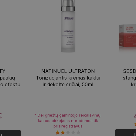
TY
NATINUEL ULTRATON
SESD
 paakių
Tonizuojantis kremas kaklui
stang
mo efektu
ir dekolte sričiai, 50ml
kr
€
* Dėl griežtų gamintojo reikalavimų,
kainos pirkėjams nurodomos tik
prisiregistravus