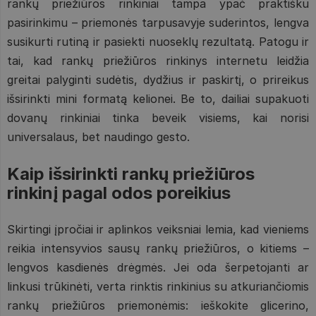
rankų priežiūros rinkiniai tampa ypač praktišku
pasirinkimu – priemonės tarpusavyje suderintos, lengva
susikurti rutiną ir pasiekti nuoseklų rezultatą. Patogu ir
tai, kad rankų priežiūros rinkinys internetu leidžia
greitai palyginti sudėtis, dydžius ir paskirtį, o prireikus
išsirinkti mini formatą kelionei. Be to, dailiai supakuoti
dovanų rinkiniai tinka beveik visiems, kai norisi
universalaus, bet naudingo gesto.
Kaip išsirinkti rankų priežiūros
rinkinį pagal odos poreikius
Skirtingi įpročiai ir aplinkos veiksniai lemia, kad vieniems
reikia intensyvios sausų rankų priežiūros, o kitiems –
lengvos kasdienės drėgmės. Jei oda šerpetojanti ar
linkusi trūkinėti, verta rinktis rinkinius su atkuriančiomis
rankų priežiūros priemonėmis: ieškokite glicerino,