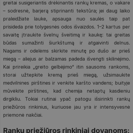
greitai susigeriantis drėkinantis rankų kremas, o vakare
– sodresnė, barjerą stiprinanti tekstūra; jei daug laiko
praleidžiate lauke, apsauga nuo saulės taip pat
prisideda prie tolygesnės odos išvaizdos. 1–2 kartus per
savaitę įtraukite švelnų šveitimą ir kaukę: tai greitas
būdas sumažinti šiurkštumą ir atgaivinti delnus.
Nagams ir odelėms skirkite minutę po dušo ar prieš
miegą – aliejus ar balzamas padeda išvengti skilinėjimo.
Kai prireikia „greito gelbėjimo“ itin sausoms rankoms,
storai užtepkite kremą prieš miegą, užsimaukite
medvilnines pirštines ir venkite karšto vandens; buityje
mūvėkite pirštines, kad chemija netaptų kasdieniu
dirgikliu. Tokiai rutinai ypač patogu išsirinkti rankų
priežiūros rinkinius, kuriuose jau yra ir intensyvesnė
priemonė nakčiai.
Rankų priežiūros rinkiniai dovanoms: