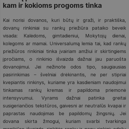
kam ir kokioms progoms tinka
Kai norisi dovanos, kuri būtų ir graži, ir praktiška,
dovanų rinkiniai su rankų priežiūra pataiko beveik
visada: Kalėdoms, gimtadieniui, Mokytojų dienai,
kolegoms ar mamai. Universalumą lemia tai, kad rankų
priežiūros rinkiniai tinka įvairiam amžiui ir skirtingiems
įpročiams, o rinkinio išvaizda dažnai jau paruošta
dovanojimui. Jei nežinote odos tipo, saugiausias
pasirinkimas – švelniai drėkinantis, ne per stipriai
kvepiantis rinkinys, kuriame yra kasdieniam naudojimui
tinkamas rankų kremas ir papildoma priemonė
intensyvumui. Vyrams dažnai patinka greitai
susigeriančios tekstūros, gaivesni ar neutralūs kvapai ir
paprastas naudojimas be papildomų žingsnių. Jei
dovana skirta žmogui, kuriam svarbi tvarkinga