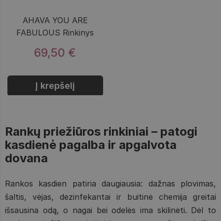
AHAVA YOU ARE
FABULOUS Rinkinys
69,50 €
Į krepšelį
Rankų priežiūros rinkiniai – patogi
kasdienė pagalba ir apgalvota
dovana
Rankos kasdien patiria daugiausia: dažnas plovimas,
šaltis, vėjas, dezinfekantai ir buitinė chemija greitai
išsausina odą, o nagai bei odelės ima skilinėti. Dėl to