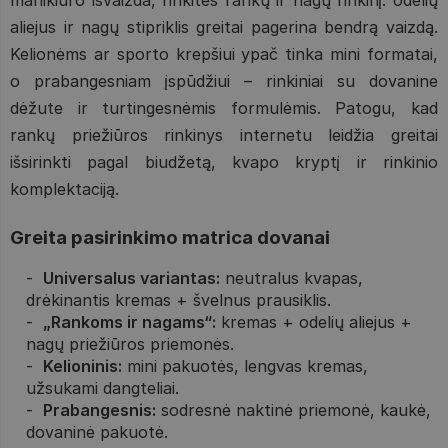
manikiūro išvaizda, rinkitės rankų ir nagų rinkinį: odelių
aliejus ir nagų stipriklis greitai pagerina bendrą vaizdą.
Kelionėms ar sporto krepšiui ypač tinka mini formatai,
o prabangesniam įspūdžiui – rinkiniai su dovanine
dėžute ir turtingesnėmis formulėmis. Patogu, kad
rankų priežiūros rinkinys internetu leidžia greitai
išsirinkti pagal biudžetą, kvapo kryptį ir rinkinio
komplektaciją.
Greita pasirinkimo matrica dovanai
Universalus variantas:
neutralus kvapas,
drėkinantis kremas + švelnus prausiklis.
„Rankoms ir nagams“:
kremas + odelių aliejus +
nagų priežiūros priemonės.
Kelioninis:
mini pakuotės, lengvas kremas,
užsukami dangteliai.
Prabangesnis:
sodresnė naktinė priemonė, kaukė,
dovaninė pakuotė.