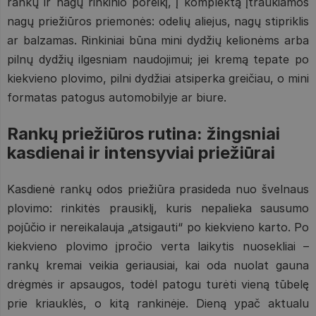
rankų ir nagų rinkinio poreikį, į komplektą įtraukiamos
nagų priežiūros priemonės: odelių aliejus, nagų stipriklis
ar balzamas. Rinkiniai būna mini dydžių kelionėms arba
pilnų dydžių ilgesniam naudojimui; jei kremą tepate po
kiekvieno plovimo, pilni dydžiai atsiperka greičiau, o mini
formatas patogus automobilyje ar biure.
Rankų priežiūros rutina: žingsniai
kasdienai ir intensyviai priežiūrai
Kasdienė rankų odos priežiūra prasideda nuo švelnaus
plovimo: rinkitės prausiklį, kuris nepalieka sausumo
pojūčio ir nereikalauja „atsigauti“ po kiekvieno karto. Po
kiekvieno plovimo įpročio verta laikytis nuosekliai –
rankų kremai veikia geriausiai, kai oda nuolat gauna
drėgmės ir apsaugos, todėl patogu turėti vieną tūbelę
prie kriauklės, o kitą rankinėje. Dieną ypač aktualu