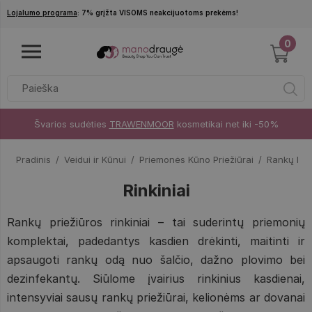
Pereiti į pagrindinį turinį
Lojalumo programa
: 7% grįžta VISOMS neakcijuotoms prekėms!
0
Švarios sudėties
TRAWENMOOR
kosmetikai net iki -50%
Pradinis
Veidui ir Kūnui
Priemonės Kūno Priežiūrai
Rankų Pri
Rinkiniai
Rankų priežiūros rinkiniai – tai suderintų priemonių
komplektai, padedantys kasdien drėkinti, maitinti ir
apsaugoti rankų odą nuo šalčio, dažno plovimo bei
dezinfekantų. Siūlome įvairius rinkinius kasdienai,
intensyviai sausų rankų priežiūrai, kelionėms ar dovanai