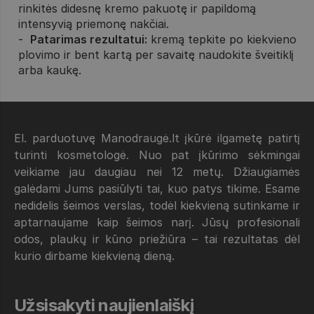
rinkitės didesnę kremo pakuotę ir papildomą
intensyvią priemonę nakčiai.
Patarimas rezultatui:
kremą tepkite po kiekvieno
plovimo ir bent kartą per savaitę naudokite šveitiklį
arba kaukę.
El. parduotuvę Manodraugė.lt įkūrė ilgametę patirtį
turinti kosmetologė. Nuo pat įkūrimo sėkmingai
veikiame jau daugiau nei 12 metų. Džiaugiamės
galėdami Jums pasiūlyti tai, kuo patys tikime. Esame
nedidelis šeimos verslas, todėl kiekvieną sutinkame ir
aptarnaujame kaip šeimos narį. Jūsų profesionali
odos, plaukų ir kūno priežiūra – tai rezultatas dėl
kurio dirbame kiekvieną dieną.
Užsisakyti naujienlaiškį