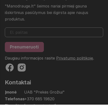
"Manodrauge.lt" šeimos nariai pirmieji gauna
išskirtinius pasiūlymus bei išgirsta apie naujus
produktus.
Daugiau informacijos rasite
Privatumo politikoje
.
Kontaktai
Įmonė
UAB "Prekės Grožiui"
Telefonas
+370 685 19820
El. paštas
[email protected]