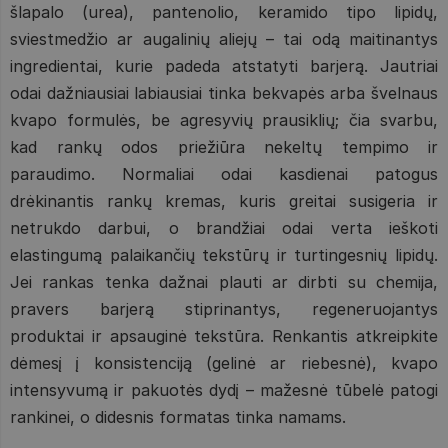
šlapalo (urea), pantenolio, keramido tipo lipidų,
sviestmedžio ar augalinių aliejų – tai odą maitinantys
ingredientai, kurie padeda atstatyti barjerą. Jautriai
odai dažniausiai labiausiai tinka bekvapės arba švelnaus
kvapo formulės, be agresyvių prausiklių; čia svarbu,
kad rankų odos priežiūra nekeltų tempimo ir
paraudimo. Normaliai odai kasdienai patogus
drėkinantis rankų kremas, kuris greitai susigeria ir
netrukdo darbui, o brandžiai odai verta ieškoti
elastingumą palaikančių tekstūrų ir turtingesnių lipidų.
Jei rankas tenka dažnai plauti ar dirbti su chemija,
pravers barjerą stiprinantys, regeneruojantys
produktai ir apsauginė tekstūra. Renkantis atkreipkite
dėmesį į konsistenciją (gelinė ar riebesnė), kvapo
intensyvumą ir pakuotės dydį – mažesnė tūbelė patogi
rankinei, o didesnis formatas tinka namams.