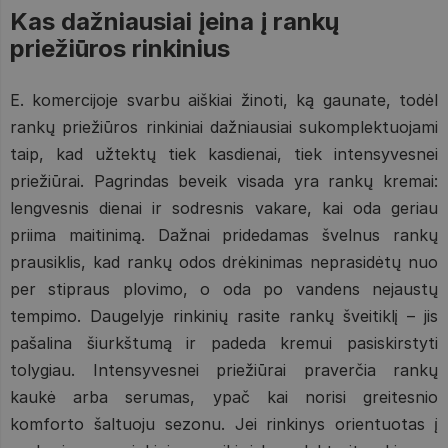
Kas dažniausiai įeina į rankų
priežiūros rinkinius
E. komercijoje svarbu aiškiai žinoti, ką gaunate, todėl
rankų priežiūros rinkiniai dažniausiai sukomplektuojami
taip, kad užtektų tiek kasdienai, tiek intensyvesnei
priežiūrai. Pagrindas beveik visada yra rankų kremai:
lengvesnis dienai ir sodresnis vakare, kai oda geriau
priima maitinimą. Dažnai pridedamas švelnus rankų
prausiklis, kad rankų odos drėkinimas neprasidėtų nuo
per stipraus plovimo, o oda po vandens nejaustų
tempimo. Daugelyje rinkinių rasite rankų šveitiklį – jis
pašalina šiurkštumą ir padeda kremui pasiskirstyti
tolygiau. Intensyvesnei priežiūrai praverčia rankų
kaukė arba serumas, ypač kai norisi greitesnio
komforto šaltuoju sezonu. Jei rinkinys orientuotas į