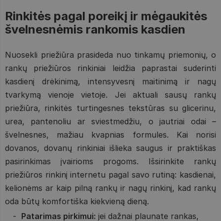
Rinkitės pagal poreikį ir mėgaukitės
švelnesnėmis rankomis kasdien
Nuosekli priežiūra prasideda nuo tinkamų priemonių, o
rankų priežiūros rinkiniai leidžia paprastai suderinti
kasdienį drėkinimą, intensyvesnį maitinimą ir nagų
tvarkymą vienoje vietoje. Jei aktuali sausų rankų
priežiūra, rinkitės turtingesnes tekstūras su glicerinu,
urea, pantenoliu ar sviestmedžiu, o jautriai odai –
švelnesnes, mažiau kvapnias formules. Kai norisi
dovanos, dovanų rinkiniai išlieka saugus ir praktiškas
pasirinkimas įvairioms progoms. Išsirinkite rankų
priežiūros rinkinį internetu pagal savo rutiną: kasdienai,
kelionėms ar kaip pilną rankų ir nagų rinkinį, kad rankų
oda būtų komfortiška kiekvieną dieną.
Patarimas pirkimui:
jei dažnai plaunate rankas,