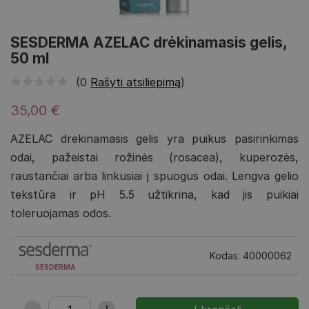
SESDERMA AZELAC drėkinamasis gelis,
50 ml
(0
Rašyti atsiliepimą
)
35,00 €
AZELAC drėkinamasis gelis yra puikus pasirinkimas
odai, pažeistai rožinės (rosacea), kuperozės,
raustančiai arba linkusiai į spuogus odai. Lengva gelio
tekstūra ir pH 5.5 užtikrina, kad jis puikiai
toleruojamas odos.
Kodas: 40000062
SESDERMA