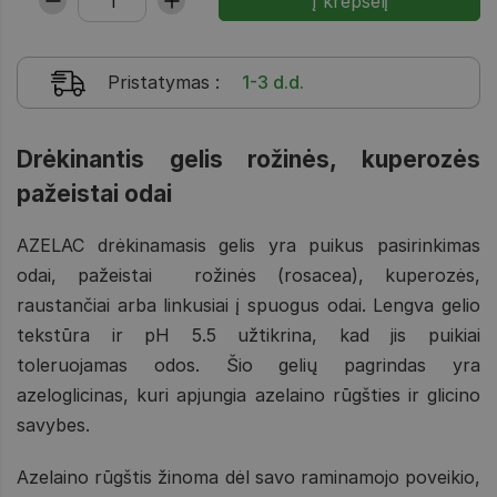
Pristatymas
:
1-3 d.d.
Drėkinantis gelis rožinės, kuperozės
pažeistai odai
AZELAC drėkinamasis gelis yra puikus pasirinkimas
odai, pažeistai rožinės (rosacea), kuperozės,
raustančiai arba linkusiai į spuogus odai. Lengva gelio
tekstūra ir pH 5.5 užtikrina, kad jis puikiai
toleruojamas odos. Šio gelių pagrindas yra
azeloglicinas, kuri apjungia azelaino rūgšties ir glicino
savybes.
Azelaino rūgštis žinoma dėl savo raminamojo poveikio,