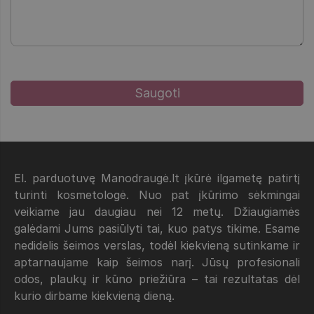
El. parduotuvę Manodraugė.lt įkūrė ilgametę patirtį
turinti kosmetologė. Nuo pat įkūrimo sėkmingai
veikiame jau daugiau nei 12 metų. Džiaugiamės
galėdami Jums pasiūlyti tai, kuo patys tikime. Esame
nedidelis šeimos verslas, todėl kiekvieną sutinkame ir
aptarnaujame kaip šeimos narį. Jūsų profesionali
odos, plaukų ir kūno priežiūra – tai rezultatas dėl
kurio dirbame kiekvieną dieną.