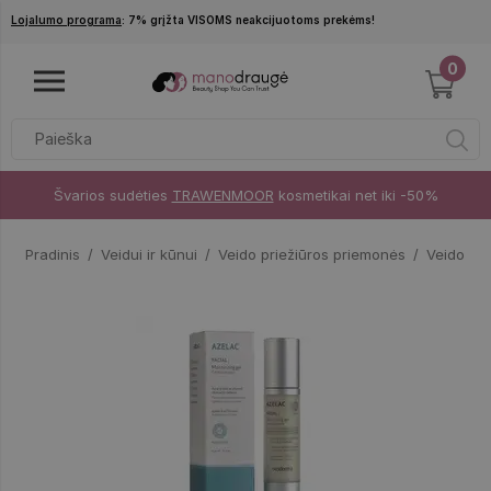
Pereiti į pagrindinį turinį
Lojalumo programa
: 7% grįžta VISOMS neakcijuotoms prekėms!
0
Švarios sudėties
TRAWENMOOR
kosmetikai net iki -50%
Pradinis
Veidui ir kūnui
Veido priežiūros priemonės
Veido kr