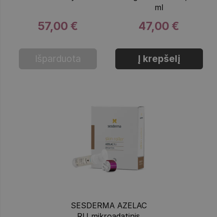
ml
57,00 €
47,00 €
Išparduota
Į krepšelį
SESDERMA AZELAC
RU mikroadatinis