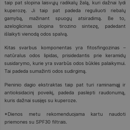
taip pat slopina laisvųjų radikalų žalą, kuri dažnai lydi
kuperozę. Ji taip pat padeda reguliuoti riebalų
gamybą, mažinant spuogų atsiradimą. Be to,
azeloglicinas slopina tirozino sintezę, padedant
išlaikyti vienodą odos spalvą.
Kitas svarbus komponentas yra fitosfingozinas –
natūralus odos lipidas, prisidedantis prie keramidų
susidarymo, kurie yra svarbūs odos būklės palaikymui.
Tai padeda sumažinti odos sudirgimą.
Pieninio dagio ekstraktas taip pat turi raminamąjį ir
antioksidacinį poveikį, padeda paslėpti raudonumą,
kuris dažnai susijęs su kuperoze.
*Dienos metu rekomenduojama kartu naudoti
priemones su SPF30 filtrais.