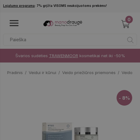
Pereiti į pagrindinį turinį
Lojalumo programa
: 7% grįžta VISOMS neakcijuotoms prekėms!
0
Švarios sudėties
TRAWENMOOR
kosmetikai net iki -50%
Pradinis
Veidui ir kūnui
Veido priežiūros priemonės
Veido kr
- 8%