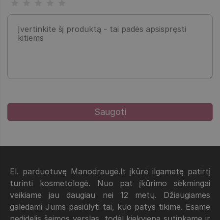
El. parduotuvę Manodraugė.lt įkūrė ilgametę patirtį
turinti kosmetologė. Nuo pat įkūrimo sėkmingai
veikiame jau daugiau nei 12 metų. Džiaugiamės
galėdami Jums pasiūlyti tai, kuo patys tikime. Esame
nedidelis šeimos verslas, todėl kiekvieną sutinkame ir