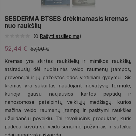
SESDERMA BTSES drėkinamasis kremas
nuo raukšlių
(0
Rašyti atsiliepimą
)
52,44 €
57,00 €
Kremas yra skirtas raukšlelių ir mimikos raukšlių,
atsiradusių dėl nuolatinės veido raumenų įtampos,
prevencijai ir jų pažeistos odos vietiniam gydymui. ​​​​​​​Šis
kremas yra sukurtas naudojant inovatyvią formulę,
kurioje gausu naujausios kartos peptidų ir
nanosomose patalpintų veikliųjų medžiagų, kurios
mažina veido raumenų įtampą ir pasižymi raukšles
užpildančiu poveikiu. Tai revoliucinis produktas, kuris
padeda kovoti su veido senėjimo požymiais ir suteikia
odai jaunatvišką išvaizdą.