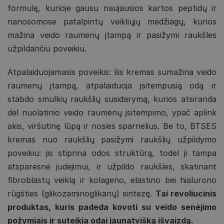
formulę, kurioje gausu naujausios kartos peptidų ir
nanosomose patalpintų veikliųjų medžiagų, kurios
mažina veido raumenų įtampą ir pasižymi raukšles
užpildančiu poveikiu.
Atpalaiduojamasis poveikis: šis kremas sumažina veido
raumenų įtampą, atpalaiduoja įsitempusią odą ir
stabdo smulkių raukšlių susidarymą, kurios atsiranda
dėl nuolatinio veido raumenų įsitempimo, ypač aplink
akis, viršutinę lūpą ir nosies sparnelius. Be to, BTSES
kremas nuo raukšlių pasižymi raukšlių užpildymo
poveikiu: jis stiprina odos struktūrą, todėl ji tampa
atsparesnė judėjimui, ir užpildo raukšles, skatinant
fibroblastų veiklą ir kolageno, elastino bei hialurono
rūgšties (glikozaminoglikanų) sintezę.
Tai revoliucinis
produktas, kuris padeda kovoti su veido senėjimo
požymiais ir suteikia odai jaunatvišką išvaizdą.