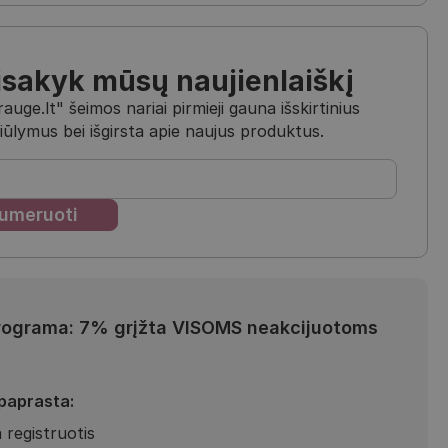
isakyk mūsų naujienlaiškį
uge.lt" šeimos nariai pirmieji gauna išskirtinius
iūlymus bei išgirsta apie naujus produktus.
rograma: 7% grįžta VISOMS neakcijuotoms
 paprasta:
 registruotis