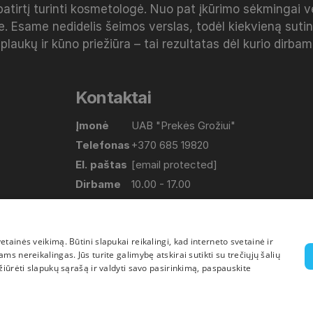
patirtį turinti kosmetologė. Nuo pat įkūrimo sėkmingai 
e. Esame nedidelis šeimos verslas, todėl kiekvieną sut
 plaukų ir kūno priežiūra – tai rezultatas dėl kurio dirba
Kontaktai
Įmonė
UAB "Prekės Grožiui"
Telefonas
+370 685 19820
El. paštas
[email protected]
Dirbame
10.00 - 17.00
(Pirmadienis-Penktadienis)
Adresas
Lapių g. 17, Bajorų km. Vilniaus raj.
ainės veikimą. Būtini slapukai reikalingi, kad interneto svetainė ir
s nereikalingas. Jūs turite galimybę atskirai sutikti su trečiųjų šalių
žiūrėti slapukų sąrašą ir valdyti savo pasirinkimą, paspauskite