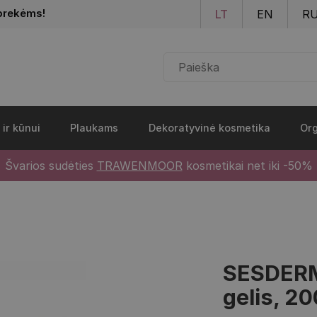
Pereiti į pagrindinį turinį
prekėms!
LT
EN
R
 ir kūnui
Plaukams
Dekoratyvinė kosmetika
Org
Švarios sudėties
TRAWENMOOR
kosmetikai net iki -50%
SESDERMA
gelis, 20