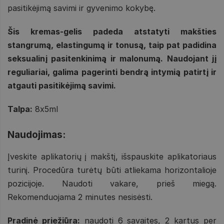
pasitikėjimą savimi ir gyvenimo kokybę.
Šis kremas-gelis padeda atstatyti makšties
stangrumą, elastingumą ir tonusą, taip pat padidina
seksualinį pasitenkinimą ir malonumą. Naudojant jį
reguliariai, galima pagerinti bendrą intymią patirtį ir
atgauti pasitikėjimą savimi.
Talpa:
8x5ml
Naudojimas:
Įveskite aplikatorių į makštį, išspauskite aplikatoriaus
turinį. Procedūra turėtų būti atliekama horizontalioje
pozicijoje. Naudoti vakare, prieš miegą.
Rekomenduojama 2 minutes nesisėsti.
Pradinė priežiūra:
naudoti 6 savaites, 2 kartus per