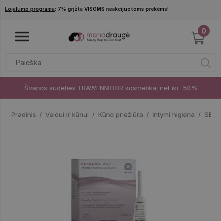
Pereiti į pagrindinį turinį
Lojalumo programa
: 7% grįžta VISOMS neakcijuotoms prekėms!
0
Švarios sudėties
TRAWENMOOR
kosmetikai net iki -50%
Pradinis
Veidui ir kūnui
Kūno priežiūra
Intymi higiena
SESD