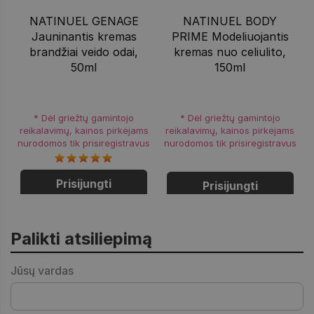
NATINUEL GENAGE
NATINUEL BODY
Jauninantis kremas
PRIME Modeliuojantis
brandžiai veido odai,
kremas nuo celiulito,
50ml
150ml
* Dėl griežtų gamintojo
* Dėl griežtų gamintojo
reikalavimų, kainos pirkėjams
reikalavimų, kainos pirkėjams
nurodomos tik prisiregistravus
nurodomos tik prisiregistravus
Prisijungti
Prisijungti
Palikti atsiliepimą
Jūsų vardas