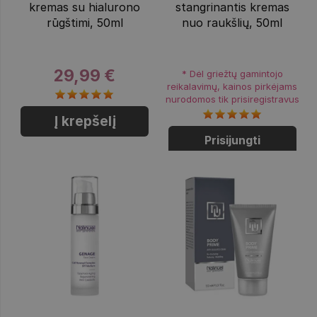
kremas su hialurono
stangrinantis kremas
rūgštimi, 50ml
nuo raukšlių, 50ml
29,99 €
* Dėl griežtų gamintojo
reikalavimų, kainos pirkėjams
nurodomos tik prisiregistravus
Į krepšelį
Prisijungti