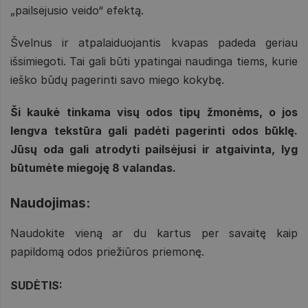
„pailsėjusio veido“ efektą.
Švelnus ir atpalaiduojantis kvapas padeda geriau
išsimiegoti. Tai gali būti ypatingai naudinga tiems, kurie
ieško būdų pagerinti savo miego kokybę.
Ši kaukė tinkama visų odos tipų žmonėms, o jos
lengva tekstūra gali padėti pagerinti odos būklę.
Jūsų oda gali atrodyti pailsėjusi ir atgaivinta, lyg
būtumėte miegoję 8 valandas.
Naudojimas:
Naudokite vieną ar du kartus per savaitę kaip
papildomą odos priežiūros priemonę.
SUDĖTIS: