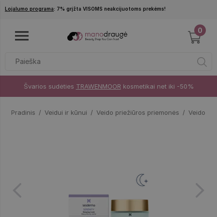
Pereiti į pagrindinį turinį
Lojalumo programa
: 7% grįžta VISOMS neakcijuotoms prekėms!
0
Švarios sudėties
TRAWENMOOR
kosmetikai net iki -50%
Pradinis
Veidui ir kūnui
Veido priežiūros priemonės
Veido ka