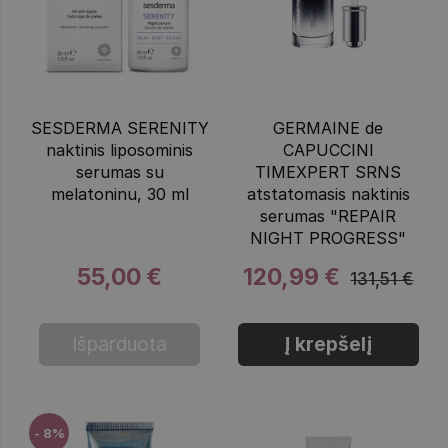
SESDERMA SERENITY
GERMAINE de
naktinis liposominis
CAPUCCINI
serumas su
TIMEXPERT SRNS
melatoninu, 30 ml
atstatomasis naktinis
serumas "REPAIR
NIGHT PROGRESS"
55,00 €
120,99 €
131,51 €
Išparduota
Į krepšelį
- 8%