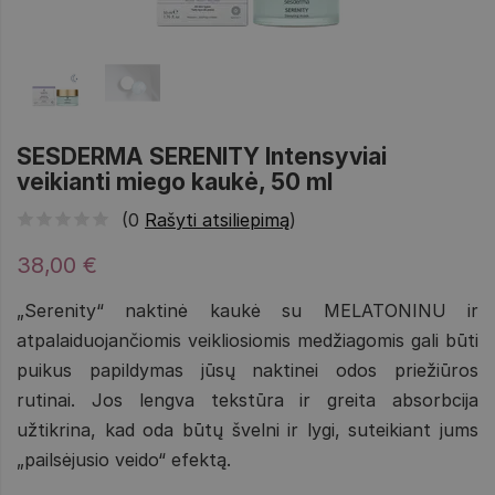
SESDERMA SERENITY Intensyviai
veikianti miego kaukė, 50 ml
(0
Rašyti atsiliepimą
)
38,00 €
„Serenity“ naktinė kaukė su MELATONINU ir
atpalaiduojančiomis veikliosiomis medžiagomis gali būti
puikus papildymas jūsų naktinei odos priežiūros
rutinai. Jos lengva tekstūra ir greita absorbcija
užtikrina, kad oda būtų švelni ir lygi, suteikiant jums
„pailsėjusio veido“ efektą.