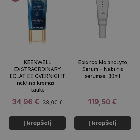
KEENWELL
Epionce MelanoLyte
EXSTRAORDINARY
Serum – Naktinis
ECLAT EE OVERNIGHT
serumas, 30ml
naktinis kremas -
kaukė
34,96 €
119,50 €
38,00 €
Į krepšelį
Į krepšelį