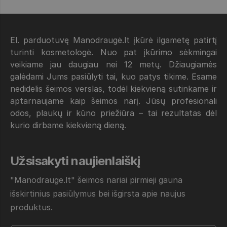
El. parduotuvę Manodraugė.lt įkūrė ilgametę patirtį
turinti kosmetologė. Nuo pat įkūrimo sėkmingai
veikiame jau daugiau nei 12 metų. Džiaugiamės
galėdami Jums pasiūlyti tai, kuo patys tikime. Esame
nedidelis šeimos verslas, todėl kiekvieną sutinkame ir
aptarnaujame kaip šeimos narį. Jūsų profesionali
odos, plaukų ir kūno priežiūra – tai rezultatas dėl
kurio dirbame kiekvieną dieną.
Užsisakyti naujienlaiškį
"Manodrauge.lt" šeimos nariai pirmieji gauna
išskirtinius pasiūlymus bei išgirsta apie naujus
produktus.