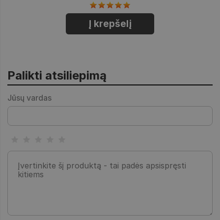
Į krepšelį
Palikti atsiliepimą
Jūsų vardas