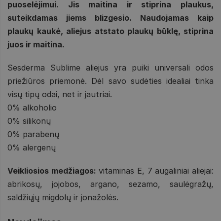
puoselėjimui. Jis maitina ir stiprina plaukus,
suteikdamas jiems blizgesio. Naudojamas kaip
plaukų kaukė, aliejus atstato plaukų būklę, stiprina
juos ir maitina.
Sesderma Sublime aliejus yra puiki universali odos
priežiūros priemonė. Dėl savo sudėties idealiai tinka
visų tipų odai, net ir jautriai.
0% alkoholio
0% silikonų
0% parabenų
0% alergenų
Veikliosios medžiagos:
vitaminas E, 7 augaliniai aliejai:
abrikosų, jojobos, argano, sezamo, saulėgražų,
saldžiųjų migdolų ir jonažolės.