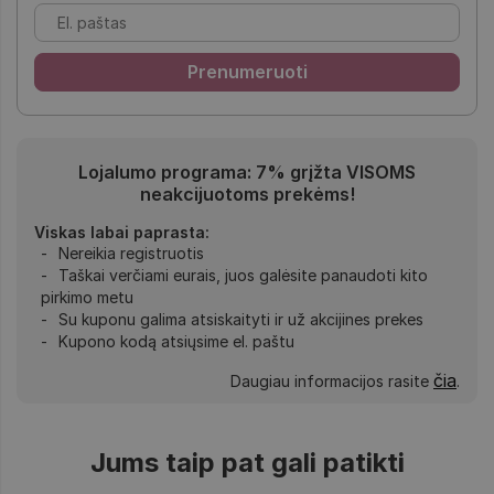
Lojalumo programa: 7% grįžta VISOMS
neakcijuotoms prekėms!
Viskas labai paprasta:
Nereikia registruotis
Taškai verčiami eurais, juos galėsite panaudoti kito
pirkimo metu
Su kuponu galima atsiskaityti ir už akcijines prekes
Kupono kodą atsiųsime el. paštu
čia
Daugiau informacijos rasite
.
Jums taip pat gali patikti