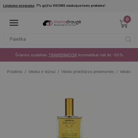
Pereiti į pagrindinį turinį
Lojalumo programa
: 7% grįžta VISOMS neakcijuotoms prekėms!
0
Švarios sudėties
TRAWENMOOR
kosmetikai net iki -50%
Pradinis
Veidui ir kūnui
Veido priežiūros priemonės
Veido alie