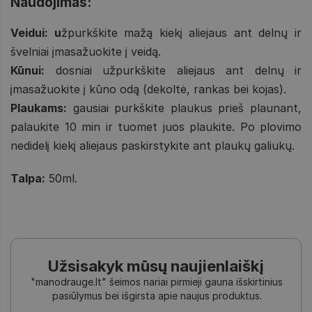
Naudojimas:
Veidui: u
žpurkškite mažą kiekį aliejaus ant delnų ir
švelniai įmasažuokite į veidą.
Kūnui:
dosniai užpurkškite aliejaus ant delnų ir
įmasažuokite į kūno odą (dekoltė, rankas bei kojas).
Plaukams:
gausiai purkškite plaukus prieš plaunant,
palaukite 10 min ir tuomet juos plaukite. Po plovimo
nedidelį kiekį aliejaus paskirstykite ant plaukų galiukų.
Talpa:
50ml.
Užsisakyk mūsų naujienlaiškį
"manodrauge.lt" šeimos nariai pirmieji gauna išskirtinius
pasiūlymus bei išgirsta apie naujus produktus.