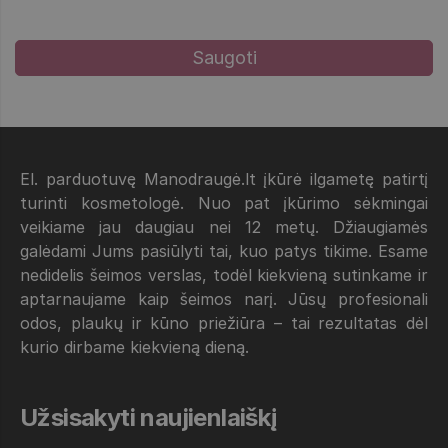
El. parduotuvę Manodraugė.lt įkūrė ilgametę patirtį
turinti kosmetologė. Nuo pat įkūrimo sėkmingai
veikiame jau daugiau nei 12 metų. Džiaugiamės
galėdami Jums pasiūlyti tai, kuo patys tikime. Esame
nedidelis šeimos verslas, todėl kiekvieną sutinkame ir
aptarnaujame kaip šeimos narį. Jūsų profesionali
odos, plaukų ir kūno priežiūra – tai rezultatas dėl
kurio dirbame kiekvieną dieną.
Užsisakyti naujienlaiškį