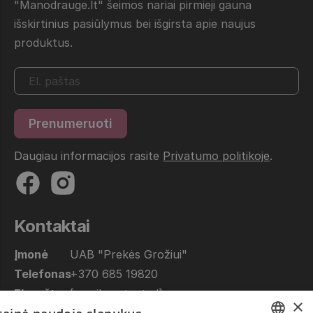
"Manodrauge.lt" šeimos nariai pirmieji gauna
išskirtinius pasiūlymus bei išgirsta apie naujus
produktus.
Daugiau informacijos rasite
Privatumo politikoje
.
Kontaktai
Įmonė
UAB "Prekės Grožiui"
Telefonas
+370 685 19820
El. paštas
[email protected]
×
Dirbame
10.00 - 17.00