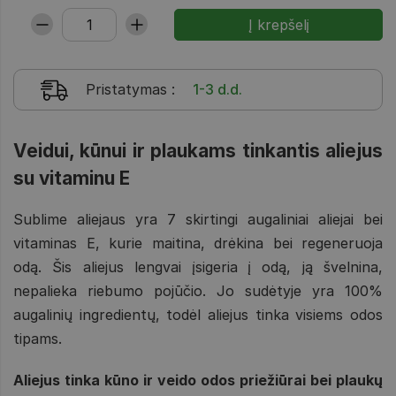
Pristatymas
:
1-3 d.d.
Veidui, kūnui ir plaukams tinkantis aliejus
su vitaminu E
Sublime aliejaus yra 7 skirtingi augaliniai aliejai bei
vitaminas E, kurie maitina, drėkina bei regeneruoja
odą. Šis aliejus lengvai įsigeria į odą, ją švelnina,
nepalieka riebumo pojūčio. Jo sudėtyje yra 100%
augalinių ingredientų, todėl aliejus tinka visiems odos
tipams.
Aliejus tinka kūno ir veido odos priežiūrai bei plaukų