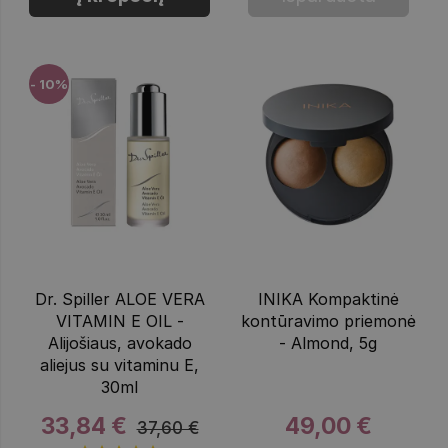
- 10%
Dr. Spiller ALOE VERA
INIKA Kompaktinė
VITAMIN E OIL -
kontūravimo priemonė
Alijošiaus, avokado
- Almond, 5g
aliejus su vitaminu E,
30ml
33,84 €
49,00 €
37,60 €