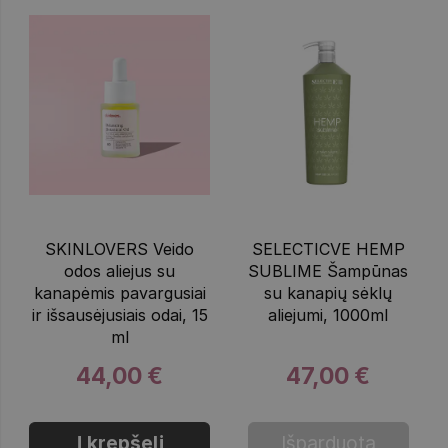
SKINLOVERS Veido
SELECTICVE HEMP
odos aliejus su
SUBLIME Šampūnas
kanapėmis pavargusiai
su kanapių sėklų
ir išsausėjusiais odai, 15
aliejumi, 1000ml
ml
44,00 €
47,00 €
Į krepšelį
Išparduota