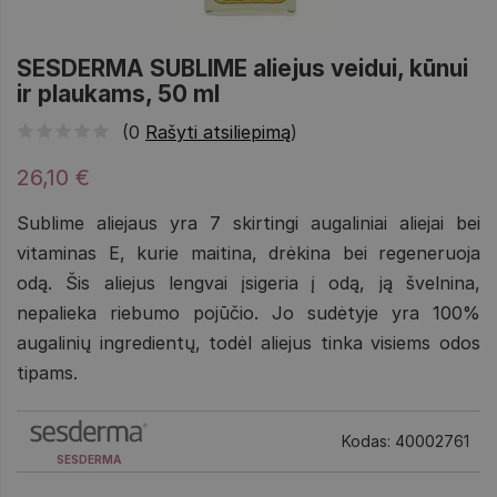
SESDERMA SUBLIME aliejus veidui, kūnui
ir plaukams, 50 ml
(0
Rašyti atsiliepimą
)
26,10 €
Sublime aliejaus yra 7 skirtingi augaliniai aliejai bei
vitaminas E, kurie maitina, drėkina bei regeneruoja
odą. Šis aliejus lengvai įsigeria į odą, ją švelnina,
nepalieka riebumo pojūčio. Jo sudėtyje yra 100%
augalinių ingredientų, todėl aliejus tinka visiems odos
tipams.
Kodas: 40002761
SESDERMA