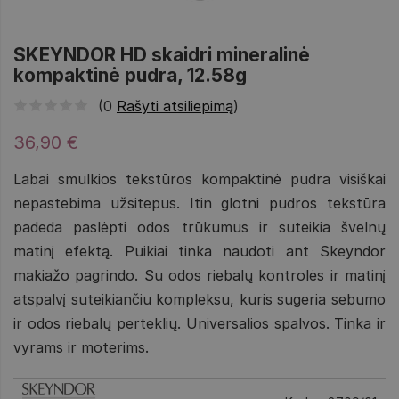
SKEYNDOR HD skaidri mineralinė
kompaktinė pudra, 12.58g
(0
Rašyti atsiliepimą
)
36,90 €
Labai smulkios tekstūros kompaktinė pudra visiškai
nepastebima užsitepus. Itin glotni pudros tekstūra
padeda paslėpti odos trūkumus ir suteikia švelnų
matinį efektą. Puikiai tinka naudoti ant Skeyndor
makiažo pagrindo. Su odos riebalų kontrolės ir matinį
atspalvį suteikiančiu kompleksu, kuris sugeria sebumo
ir odos riebalų perteklių. Universalios spalvos. Tinka ir
vyrams ir moterims.