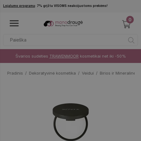
Pereiti į pagrindinį turinį
Lojalumo programa
: 7% grįžta VISOMS neakcijuotoms prekėms!
0
Švarios sudėties
TRAWENMOOR
kosmetikai net iki -50%
Pradinis
Dekoratyvinė kosmetika
Veidui
Birios ir Mineralinės