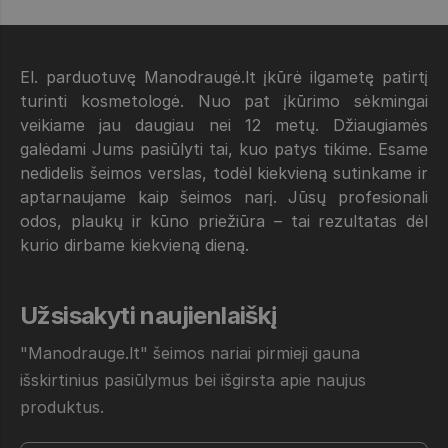
El. parduotuvę Manodraugė.lt įkūrė ilgametę patirtį
turinti kosmetologė. Nuo pat įkūrimo sėkmingai
veikiame jau daugiau nei 12 metų. Džiaugiamės
galėdami Jums pasiūlyti tai, kuo patys tikime. Esame
nedidelis šeimos verslas, todėl kiekvieną sutinkame ir
aptarnaujame kaip šeimos narį. Jūsų profesionali
odos, plaukų ir kūno priežiūra – tai rezultatas dėl
kurio dirbame kiekvieną dieną.
Užsisakyti naujienlaiškį
"Manodrauge.lt" šeimos nariai pirmieji gauna
išskirtinius pasiūlymus bei išgirsta apie naujus
produktus.