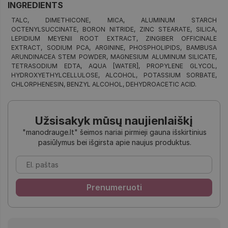
INGREDIENTS
TALC, DIMETHICONE, MICA, ALUMINUM STARCH
OCTENYLSUCCINATE, BORON NITRIDE, ZINC STEARATE, SILICA,
LEPIDIUM MEYENII ROOT EXTRACT, ZINGIBER OFFICINALE
EXTRACT, SODIUM PCA, ARGININE, PHOSPHOLIPIDS, BAMBUSA
ARUNDINACEA STEM POWDER, MAGNESIUM ALUMINUM SILICATE,
TETRASODIUM EDTA, AQUA [WATER], PROPYLENE GLYCOL,
HYDROXYETHYLCELLULOSE, ALCOHOL, POTASSIUM SORBATE,
CHLORPHENESIN, BENZYL ALCOHOL, DEHYDROACETIC ACID.
Užsisakyk mūsų naujienlaiškį
"manodrauge.lt" šeimos nariai pirmieji gauna išskirtinius
pasiūlymus bei išgirsta apie naujus produktus.