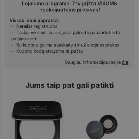
Lojalumo programa: 7% grįžta VISOMS
neakcijuotoms prekėms!
Viskas labai paprasta:
Nereikia registruotis
Taškai verčiami eurais, juos galėsite panaudoti kito
pirkimo metu
Su kuponu galima atsiskaityti ir už akcijines prekes
Kupono kodą atsiųsime el. paštu
čia
Daugiau informacijos rasite
.
Jums taip pat gali patikti