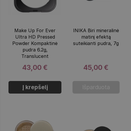
Make Up For Ever
INIKA Biri mineralinė
Ultra HD Pressed
matinį efektą
Powder Kompaktinė
suteikianti pudra, 7g
pudra 6.2g,
Translucent
43,00 €
45,00 €
Į krepšelį
Išparduota