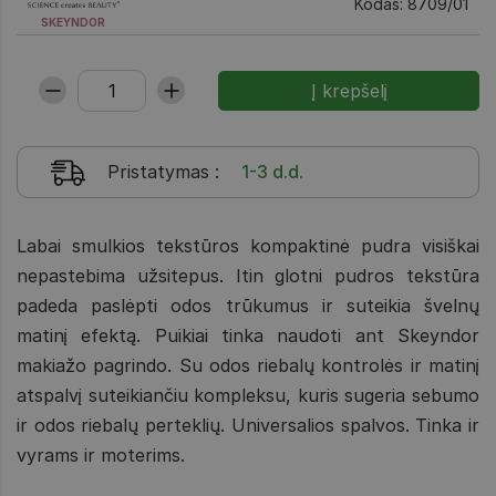
Kodas: 8709/01
SKEYNDOR
Pristatymas
:
1-3 d.d.
Labai smulkios tekstūros kompaktinė pudra visiškai
nepastebima užsitepus. Itin glotni pudros tekstūra
padeda paslėpti odos trūkumus ir suteikia švelnų
matinį efektą. Puikiai tinka naudoti ant Skeyndor
makiažo pagrindo. Su odos riebalų kontrolės ir matinį
atspalvį suteikiančiu kompleksu, kuris sugeria sebumo
ir odos riebalų perteklių. Universalios spalvos. Tinka ir
vyrams ir moterims.