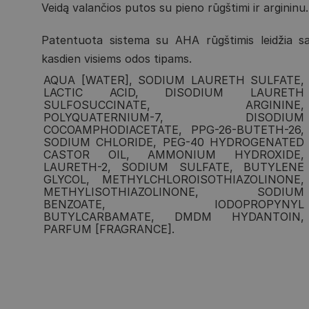
Veidą valančios putos su pieno rūgštimi ir argininu.
Patentuota sistema su AHA rūgštimis leidžia sau
kasdien visiems odos tipams.
AQUA [WATER], SODIUM LAURETH SULFATE,
LACTIC ACID, DISODIUM LAURETH
SULFOSUCCINATE, ARGININE,
POLYQUATERNIUM-7, DISODIUM
COCOAMPHODIACETATE, PPG-26-BUTETH-26,
SODIUM CHLORIDE, PEG-40 HYDROGENATED
CASTOR OIL, AMMONIUM HYDROXIDE,
LAURETH-2, SODIUM SULFATE, BUTYLENE
GLYCOL, METHYLCHLOROISOTHIAZOLINONE,
METHYLISOTHIAZOLINONE, SODIUM
BENZOATE, IODOPROPYNYL
BUTYLCARBAMATE, DMDM HYDANTOIN,
PARFUM [FRAGRANCE].