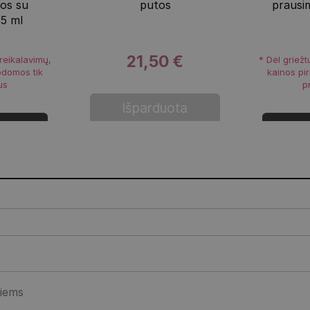
os su
putos
prausi
25 ml
21,50 €
 reikalavimų,
* Dėl griežt
odomos tik
kainos pi
us
p
Išparduota
i