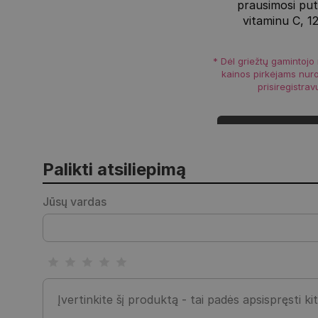
prausimosi put
vitaminu C, 1
* Dėl griežtų gamintojo
kainos pirkėjams nur
prisiregistrav
Prisijungt
Palikti atsiliepimą
Jūsų vardas