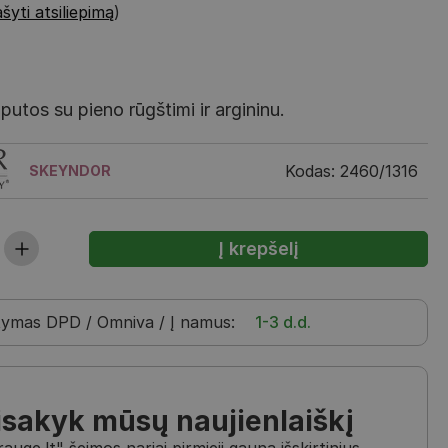
šyti atsiliepimą
)
putos su pieno rūgštimi ir argininu.
Kodas: 2460/1316
SKEYNDOR
tymas
DPD / Omniva / Į namus
:
1-3 d.d.
isakyk mūsų naujienlaiškį
uge.lt" šeimos nariai pirmieji gauna išskirtinius