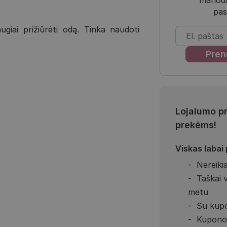
pas
giai prižiūrėti odą. Tinka naudoti
Lojalumo p
prekėms!
Viskas labai
Nereikia
Taškai 
metu
Su kupo
Kupono 