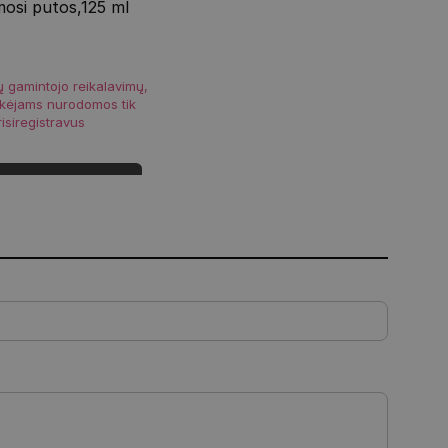
mosi putos,125 ml
ų gamintojo reikalavimų,
rkėjams nurodomos tik
risiregistravus
Prisijungti