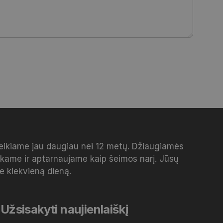
veikiame jau daugiau nei 12 metų. Džiaugiamės
inkame ir aptarnaujame kaip šeimos narį. Jūsų
me kiekvieną dieną.
Užsisakyti naujienlaiškį