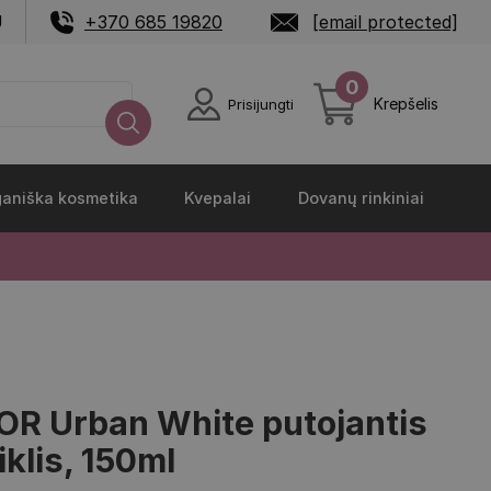
U
+370 685 19820
[email protected]
0
Krepšelis
Prisijungti
aniška kosmetika
Kvepalai
Dovanų rinkiniai
R Urban White putojantis
iklis, 150ml