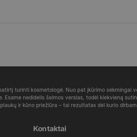
patirtį turinti kosmetologė. Nuo pat įkūrimo sėkmingai 
e. Esame nedidelis šeimos verslas, todėl kiekvieną sut
 plaukų ir kūno priežiūra – tai rezultatas dėl kurio dirba
Kontaktai