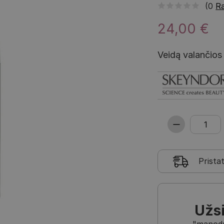
(0
Ra
24,00 €
Veidą valančios 
Prista
Užs
"manodra