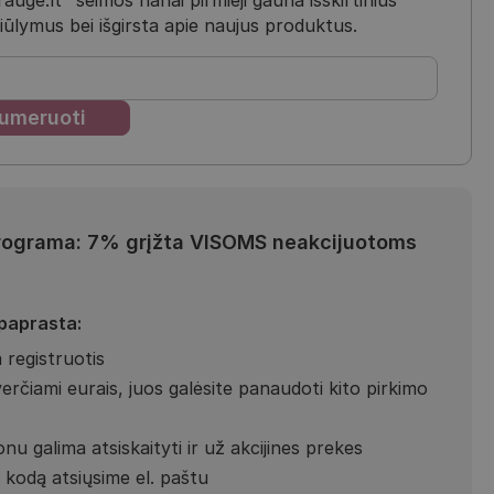
iūlymus bei išgirsta apie naujus produktus.
rograma: 7% grįžta VISOMS neakcijuotoms
 paprasta:
 registruotis
verčiami eurais, juos galėsite panaudoti kito pirkimo
nu galima atsiskaityti ir už akcijines prekes
kodą atsiųsime el. paštu