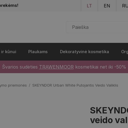
Pereiti į pagrindinį turinį
prekėms!
LT
EN
R
 ir kūnui
Plaukams
Dekoratyvinė kosmetika
Org
Švarios sudėties
TRAWENMOOR
kosmetikai net iki -50%
lymo priemonės
SKEYNDOR Urban White Putojantis Veido Valiklis
SKEYNDO
veido val