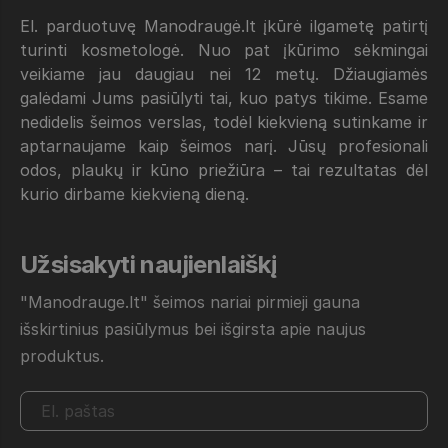
El. parduotuvę Manodraugė.lt įkūrė ilgametę patirtį
turinti kosmetologė. Nuo pat įkūrimo sėkmingai
veikiame jau daugiau nei 12 metų. Džiaugiamės
galėdami Jums pasiūlyti tai, kuo patys tikime. Esame
nedidelis šeimos verslas, todėl kiekvieną sutinkame ir
aptarnaujame kaip šeimos narį. Jūsų profesionali
odos, plaukų ir kūno priežiūra – tai rezultatas dėl
kurio dirbame kiekvieną dieną.
Užsisakyti naujienlaiškį
"Manodrauge.lt" šeimos nariai pirmieji gauna
išskirtinius pasiūlymus bei išgirsta apie naujus
produktus.