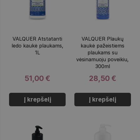
VALQUER Atstatanti
VALQUER Plaukų
ledo kaukė plaukams,
kaukė pažeistiems
1L
plaukams su
vėsinamuoju poveikiu,
300ml
51,00 €
28,50 €
Į krepšelį
Į krepšelį