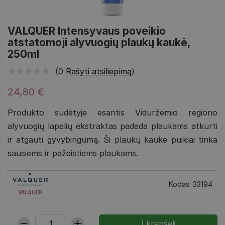
VALQUER Intensyvaus poveikio
atstatomoji alyvuogių plaukų kaukė,
250ml
(0
Rašyti atsiliepimą
)
24,80 €
Produkto sudėtyje esantis Viduržemio regiono
alyvuogių lapelių ekstraktas padeda plaukams atkurti
ir atgauti gyvybingumą. Ši plaukų kaukė puikiai tinka
sausiems ir pažeistiems plaukams.
Kodas: 33194
VALQUER