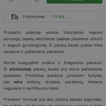
Pristatymas
:
1-3 d.d.
Produkto sudėtyje esantis Viduržemio regiono
alyvuogių lapelių ekstraktas padeda plaukams atkurti
ir atgauti gyvybingumą. Ši plaukų kaukė puikiai tinka
sausiems ir pažeistiems plaukams.
Norite susigrąžinti sveikus ir žvilgančius plaukus?
Ši
atstatomoji
plaukų kaukė yra skirta pažeistiems
plaukams. Produktas pasižymi „premium“ kokybe,
joje
nėra
sulfatų, druskos, parabenų, tinkama
veganams ir sertifikuota Halal.
Premium“ formulė yra šios plaukų kaukės pagrindas:
be sulfatų, be druskos, be parabenų, veganų ir halal