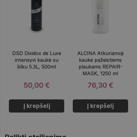
DSD Dixidox de Luxe
ALCINA Atkuriamoji
intensyvi kaukė su
kaukė pažeistiems
šilku 5.3L, 500ml
plaukams REPAIR-
MASK, 1250 ml
50,00 €
76,30 €
Į krepšelį
Į krepšelį