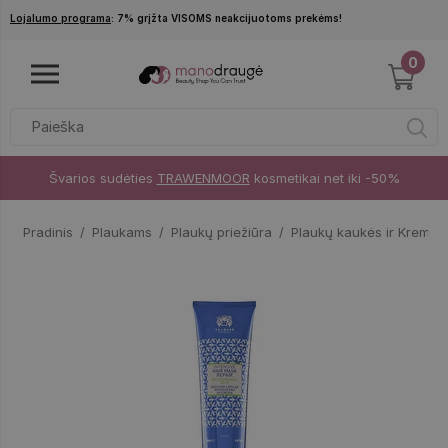
Pereiti į pagrindinį turinį
Lojalumo programa
: 7% grįžta VISOMS neakcijuotoms prekėms!
0
Švarios sudėties
TRAWENMOOR
kosmetikai net iki -50%
Pradinis
Plaukams
Plaukų priežiūra
Plaukų kaukės ir Kremai