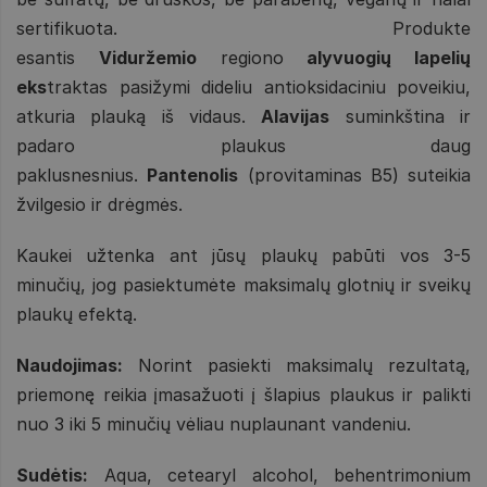
sertifikuota. Produkte
esantis
Viduržemio
regiono
alyvuogių lapelių
eks
traktas pasižymi dideliu antioksidaciniu poveikiu,
atkuria plauką iš vidaus.
Alavijas
suminkština ir
padaro plaukus daug
paklusnesnius.
Pantenolis
(provitaminas B5) suteikia
žvilgesio ir drėgmės.
Kaukei užtenka ant jūsų plaukų pabūti vos 3-5
minučių, jog pasiektumėte maksimalų glotnių ir sveikų
plaukų efektą.
Naudojimas:
Norint pasiekti maksimalų rezultatą,
priemonę reikia įmasažuoti į šlapius plaukus ir palikti
nuo 3 iki 5 minučių vėliau nuplaunant vandeniu.
Sudėtis:
Aqua, cetearyl alcohol, behentrimonium