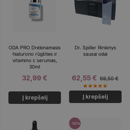
ODA PRO Drėkinamasis
Dr. Spiller Rinkinys
hialurono rūgšties ir
sausai odai
vitamino c serumas,
30ml
32,99 €
62,55 €
69,50 €
Į krepšelį
Į krepšelį
- 10%