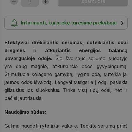
Informuoti, kai prekę turėsime prekyboje
Efektyviai drėkinantis serumas, suteikiantis odai
drėgmės ir atkuriantis energijos balansą
pavargusioje odoje.
Šio švelnaus serumo sudėtyje
yra daug magnio, atkuriančio odos gyvybingumą.
Stimuliuoja kolageno gamybą, lygina odą, suteikia jai
jaunos odos išvaizdą. Lengvai susigeria į odą, pasiekia
giliausius jos sluoksnius. Tinka visų tipų odai, net ir
pačiai jautriausiai.
Naudojimo būdas:
Galima naudoti ryte ir/ar vakare. Tepkite serumą prieš