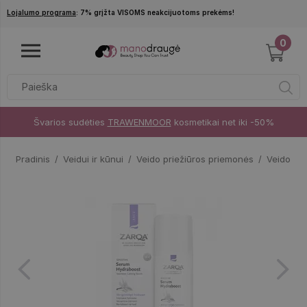
Pereiti į pagrindinį turinį
Lojalumo programa
: 7% grįžta VISOMS neakcijuotoms prekėms!
0
Švarios sudėties
TRAWENMOOR
kosmetikai net iki -50%
Pradinis
Veidui ir kūnui
Veido priežiūros priemonės
Veido se