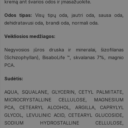
kremą ant švarios odos ir įmasažuokite.
Odos tipas:
Visų tipų oda, jautri oda, sausa oda,
dehidratavusi oda, brandi oda, normali oda.
Veikliosios medžiagos:
Negyvosios jūros druska ir mineralai, šizofilanas
(Schizophyllan), BisaboLife ™, skvalanas 7%, magnio
PCA.
Sudėtis:
AQUA, SQUALANE, GLYCERIN, CETYL PALMITATE,
MICROCRYSTALLINE CELLULOSE, MAGNESIUM
PCA, CETEARYL ALCOHOL, ARGILLA, CAPRYLYL
GLYCOL, LEVULINIC ACID, CETEARYL GLUCOSIDE,
SODIUM HYDROSTALLINE CELLULOSE,