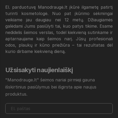
El. parduotuvę Manodraugė.lt įkūrė ilgametę patirtį
turinti kosmetologė. Nuo pat įkūrimo sėkmingai
veikiame jau daugiau nei 12 metų. Džiaugiamės
galėdami Jums pasiūlyti tai, kuo patys tikime. Esame
nedidelis šeimos verslas, todėl kiekvieną sutinkame ir
aptarnaujame kaip šeimos narį. Jūsų profesionali
odos, plaukų ir kūno priežiūra – tai rezultatas dėl
kurio dirbame kiekvieną dieną.
Užsisakyti naujienlaiškį
"Manodrauge.lt" šeimos nariai pirmieji gauna
išskirtinius pasiūlymus bei išgirsta apie naujus
produktus.