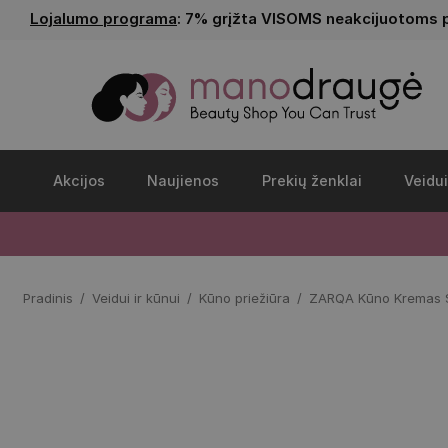
Lojalumo programa
: 7% grįžta VISOMS neakcijuotoms 
Akcijos
Naujienos
Prekių ženklai
Veidui
Pradinis
Veidui ir kūnui
Kūno priežiūra
ZARQA Kūno Kremas Sa