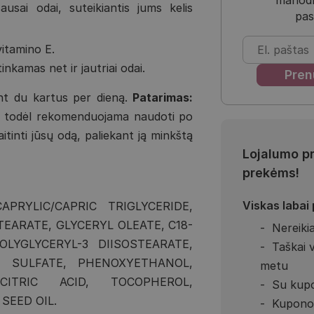
ausai odai, suteikiantis jums kelis
pas
vitamino E.
inkamas net ir jautriai odai.
nt du kartus per dieną.
Patarimas:
s, todėl rekomenduojama naudoti po
itinti jūsų odą, paliekant ją minkštą
Lojalumo p
prekėms!
Viskas labai
PRYLIC/CAPRIC TRIGLYCERIDE,
EARATE, GLYCERYL OLEATE, C18-
Nereikia
OLYGLYCERYL-3 DIISOSTEARATE,
Taškai 
M SULFATE, PHENOXYETHANOL,
metu
ITRIC ACID, TOCOPHEROL,
Su kupo
SEED OIL.
Kupono 