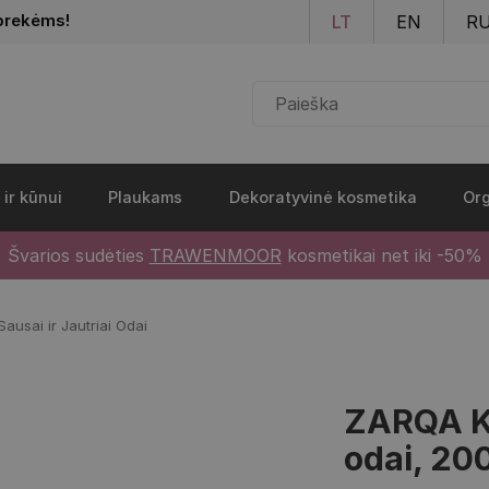
Pereiti į pagrindinį turinį
prekėms!
LT
EN
R
 ir kūnui
Plaukams
Dekoratyvinė kosmetika
Org
Švarios sudėties
TRAWENMOOR
kosmetikai net iki -50%
usai ir Jautriai Odai
ZARQA Kū
odai, 20