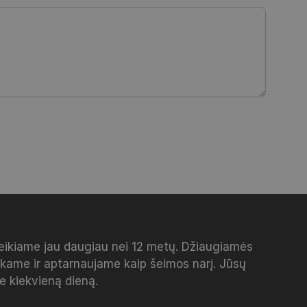
veikiame jau daugiau nei 12 metų. Džiaugiamės
inkame ir aptarnaujame kaip šeimos narį. Jūsų
me kiekvieną dieną.