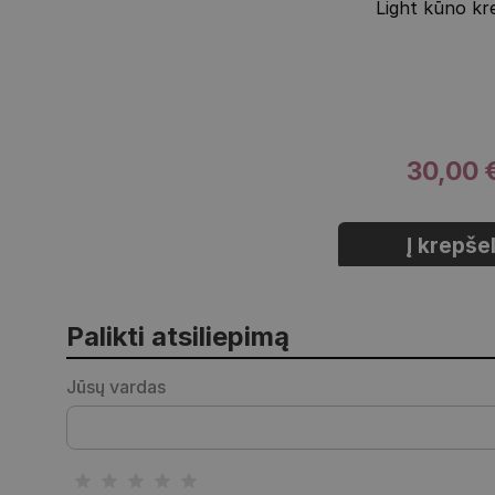
Light kūno k
30,00 
Į krepšel
Palikti atsiliepimą
Jūsų vardas