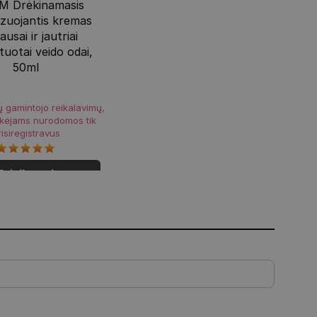
M Drėkinamasis
izuojantis kremas
sausai ir jautriai
tuotai veido odai,
50ml
ų gamintojo reikalavimų,
rkėjams nurodomos tik
risiregistravus
Prisijungti