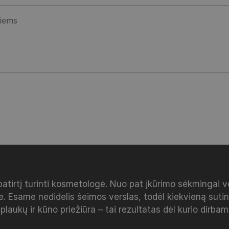
patirtį turinti kosmetologė. Nuo pat įkūrimo sėkmingai 
e. Esame nedidelis šeimos verslas, todėl kiekvieną sut
 plaukų ir kūno priežiūra – tai rezultatas dėl kurio dirba