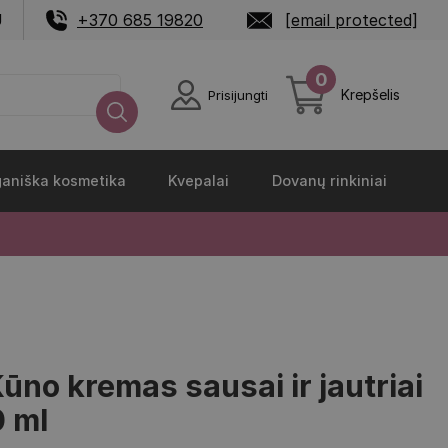
U
+370 685 19820
[email protected]
0
Krepšelis
Prisijungti
aniška kosmetika
Kvepalai
Dovanų rinkiniai
no kremas sausai ir jautriai
0 ml