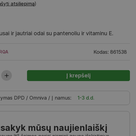
šyti atsiliepimą
)
ai ir jautriai odai su pantenoliu ir vitaminu E.
Kodas: 861538
RQA
tymas
DPD / Omniva / Į namus
:
1-3 d.d.
isakyk mūsų naujienlaiškį
uge.lt" šeimos nariai pirmieji gauna išskirtinius