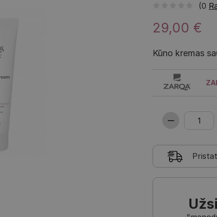
(0
Ra
29,00 €
Kūno kremas saus
ZA
Prista
Užs
"manodra