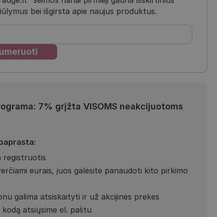
iūlymus bei išgirsta apie naujus produktus.
rograma: 7% grįžta VISOMS neakcijuotoms
 paprasta:
 registruotis
verčiami eurais, juos galėsite panaudoti kito pirkimo
nu galima atsiskaityti ir už akcijines prekes
kodą atsiųsime el. paštu