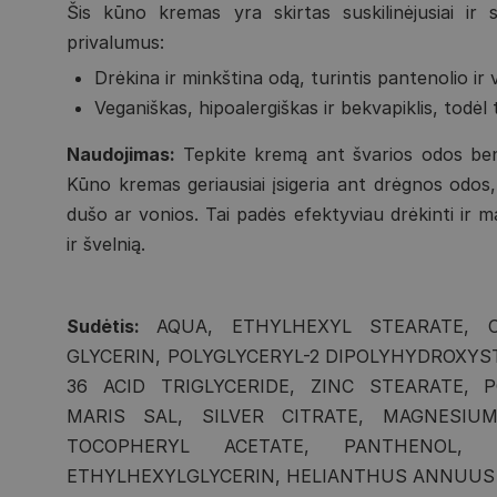
Šis kūno kremas yra skirtas suskilinėjusiai ir s
privalumus:
Drėkina ir minkština odą, turintis pantenolio ir 
Veganiškas, hipoalergiškas ir bekvapiklis, todėl t
Naudojimas:
Tepkite kremą ant švarios odos be
Kūno kremas geriausiai įsigeria ant drėgnos odo
dušo ar vonios. Tai padės efektyviau drėkinti ir ma
ir švelnią.
Sudėtis:
AQUA, ETHYLHEXYL STEARATE, CA
GLYCERIN, POLYGLYCERYL-2 DIPOLYHYDROXYST
36 ACID TRIGLYCERIDE, ZINC STEARATE, P
MARIS SAL, SILVER CITRATE, MAGNESIU
TOCOPHERYL ACETATE, PANTHENOL, C
ETHYLHEXYLGLYCERIN, HELIANTHUS ANNUUS 