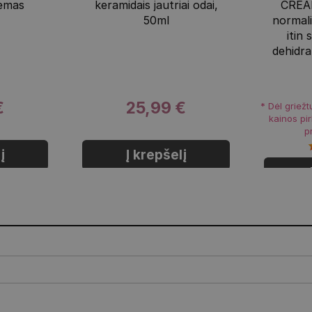
remas
keramidais jautriai odai,
CREA
50ml
normal
itin 
dehidra
€
25,99 €
* Dėl griežt
kainos pi
p
į
Į krepšelį