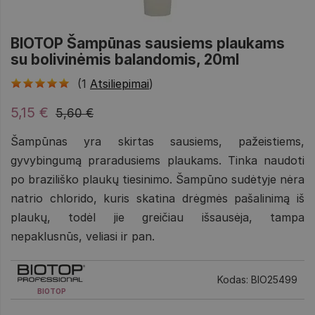
BIOTOP Šampūnas sausiems plaukams
su bolivinėmis balandomis, 20ml
(1
Atsiliepimai
)
5,15 €
5,60 €
Šampūnas yra skirtas sausiems, pažeistiems,
gyvybingumą praradusiems plaukams. Tinka naudoti
po braziliško plaukų tiesinimo. Šampūno sudėtyje nėra
natrio chlorido, kuris skatina drėgmės pašalinimą iš
plaukų, todėl jie greičiau išsausėja, tampa
nepaklusnūs, veliasi ir pan.
Kodas: BIO25499
BIOTOP