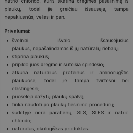
natrio chlorido, kuris skatina drėgmės pašalinimą iš
plaukų, todėl jie greičiau išsausėja, tampa
nepaklusnūs, veliasi ir pan.
Privalumai:
švelniai išvalo išsausėjusius
plaukus, nepašalindamas iš jų natūralių riebalų;
stiprina plaukus;
pripildo juos drėgme ir suteikia spindesio;
atkuria natūralius proteinus ir aminorūgštis
plaukuose, todėl jie tampa tvirtesni bei
elastingesni;
puoselėja dažytų plaukų spalvą;
tinka naudoti po plaukų tiesinimo procedūrų;
sudėtyje nėra parabenų, SLS, SLES ir natrio
chlorido;
natūralus, ekologiškas produktas.