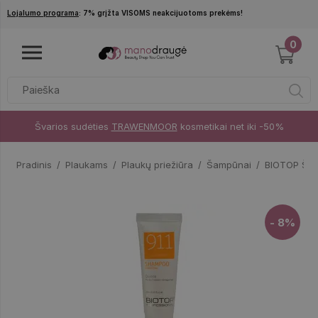
Pereiti į pagrindinį turinį
Lojalumo programa
: 7% grįžta VISOMS neakcijuotoms prekėms!
0
Švarios sudėties
TRAWENMOOR
kosmetikai net iki -50%
Pradinis
Plaukams
Plaukų priežiūra
Šampūnai
BIOTOP Šam
- 8%