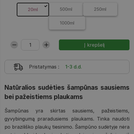
500ml
250ml
20ml
1000ml
Pristatymas
:
1-3 d.d.
Natūralios sudėties šampūnas sausiems
bei pažeistiems plaukams
Šampūnas yra skirtas sausiems, pažeistiems,
gyvybingumą praradusiems plaukams. Tinka naudoti
po braziliško plaukų tiesinimo. Šampūno sudėtyje nėra