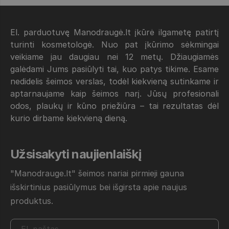
El. parduotuvę Manodraugė.lt įkūrė ilgametę patirtį
turinti kosmetologė. Nuo pat įkūrimo sėkmingai
veikiame jau daugiau nei 12 metų. Džiaugiamės
galėdami Jums pasiūlyti tai, kuo patys tikime. Esame
nedidelis šeimos verslas, todėl kiekvieną sutinkame ir
aptarnaujame kaip šeimos narį. Jūsų profesionali
odos, plaukų ir kūno priežiūra – tai rezultatas dėl
kurio dirbame kiekvieną dieną.
Užsisakyti naujienlaiškį
"Manodrauge.lt" šeimos nariai pirmieji gauna
išskirtinius pasiūlymus bei išgirsta apie naujus
produktus.