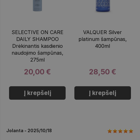
SELECTIVE ON CARE
VALQUER Silver
DAILY SHAMPOO
platinum šampūnas,
Drėkinantis kasdienio
400ml
naudojimo šampūnas,
275ml
20,00 €
28,50 €
Į krepšelį
Į krepšelį
Jolanta - 2025/10/18