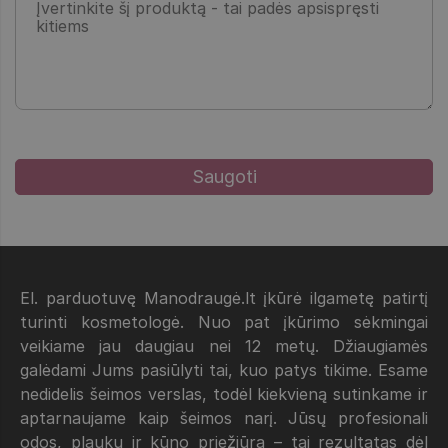
El. parduotuvę Manodraugė.lt įkūrė ilgametę patirtį
turinti kosmetologė. Nuo pat įkūrimo sėkmingai
veikiame jau daugiau nei 12 metų. Džiaugiamės
galėdami Jums pasiūlyti tai, kuo patys tikime. Esame
nedidelis šeimos verslas, todėl kiekvieną sutinkame ir
aptarnaujame kaip šeimos narį. Jūsų profesionali
odos, plaukų ir kūno priežiūra – tai rezultatas dėl