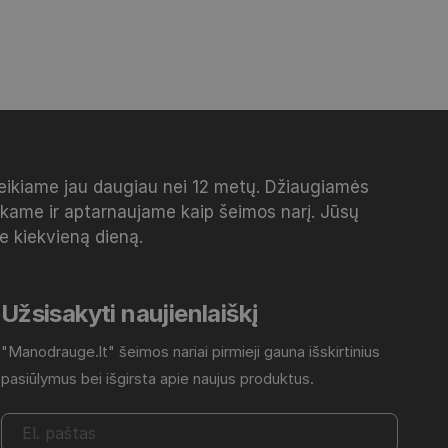
veikiame jau daugiau nei 12 metų. Džiaugiamės
inkame ir aptarnaujame kaip šeimos narį. Jūsų
me kiekvieną dieną.
Užsisakyti naujienlaiškį
"Manodrauge.lt" šeimos nariai pirmieji gauna išskirtinius
pasiūlymus bei išgirsta apie naujus produktus.