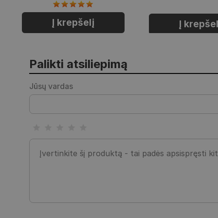
Į krepšelį
Į krepšel
Palikti atsiliepimą
Jūsų vardas