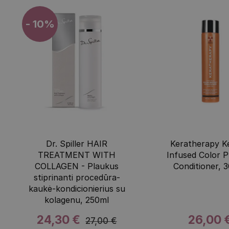
- 10%
Dr. Spiller HAIR
Keratherapy K
TREATMENT WITH
Infused Color P
COLLAGEN - Plaukus
Conditioner, 
stiprinanti procedūra-
kaukė-kondicionierius su
kolagenu, 250ml
24,30 €
26,00 
27,00 €