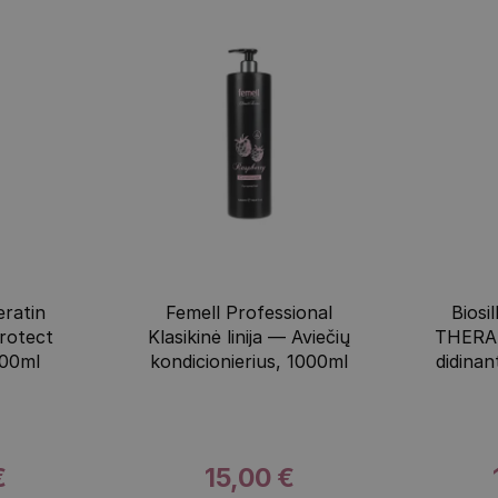
eratin
Femell Professional
Bios
rotect
Klasikinė linija — Aviečių
THERAP
300ml
kondicionierius, 1000ml
didinan
€
15,00 €