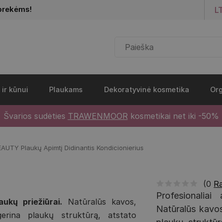
Pereiti į pagrindinį turinį
prekėms!
L
 ir kūnui
Plaukams
Dekoratyvinė kosmetika
Org
Švarios sudėties
TRAWENMOOR
kosmetikai net iki -50%
UTY Plaukų Apimtį Didinantis Kondicionierius
(0
Ra
Profesionaliai
laukų priežiūrai.
Natūralūs kavos,
Natūralūs kavos
gerina plaukų struktūrą, atstato