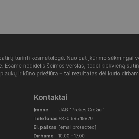
patirtį turinti kosmetologė. Nuo pat įkūrimo sėkmingai 
e. Esame nedidelis šeimos verslas, todėl kiekvieną sut
 plaukų ir kūno priežiūra – tai rezultatas dėl kurio dirba
Kontaktai
Įmonė
UAB "Prekės Grožiui"
Telefonas
+370 685 19820
El. paštas
[email protected]
Dirbame
10.00 - 17.00