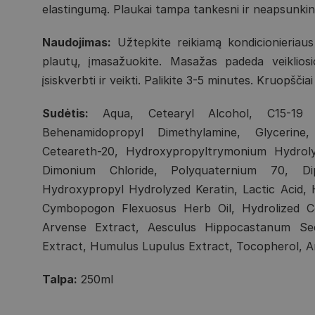
elastingumą. Plaukai tampa tankesni ir neapsunkint
Naudojimas:
Užtepkite reikiamą kondicionieriaus
plautų, įmasažuokite. Masažas padeda veikliosi
įsiskverbti ir veikti. Palikite 3-5 minutes. Kruopščia
Sudėtis:
Aqua, Cetearyl Alcohol, C15-19 Al
Behenamidopropyl Dimethylamine, Glycerine
Ceteareth-20, Hydroxypropyltrymonium Hydroly
Dimonium Chloride, Polyquaternium 70, Di
Hydroxypropyl Hydrolyzed Keratin, Lactic Acid, 
Cymbopogon Flexuosus Herb Oil, Hydrolized C
Arvense Extract, Aesculus Hippocastanum Se
Extract, Humulus Lupulus Extract, Tocopherol, 
Talpa:
250ml