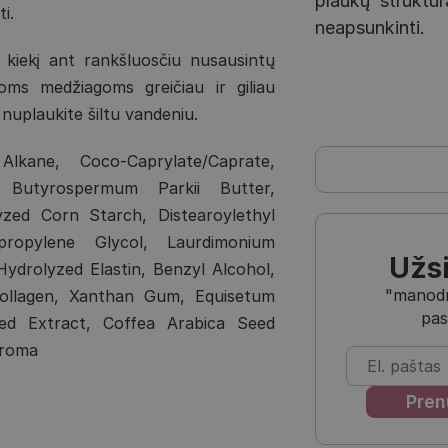
plaukų struktūr
i.
neapsunkinti.
 kiekį ant rankšluosčiu nusausintų
oms medžiagoms greičiau ir giliau
i nuplaukite šiltu vandeniu.
kane, Coco-Caprylate/Caprate,
, Butyrospermum Parkii Butter,
zed Corn Starch, Distearoylethyl
propylene Glycol, Laurdimonium
Užs
Hydrolyzed Elastin, Benzyl Alcohol,
"manodra
ollagen, Xanthan Gum, Equisetum
pas
ed Extract, Coffea Arabica Seed
Aroma