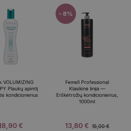
- 8%
ilk VOLUMIZING
Femell Professional
Y Plaukų apimtį
Klasikinė linija —
tis kondicionerius
Erškėtrožių kondicionierius,
1000ml
18,90 €
13,80 €
15,00 €