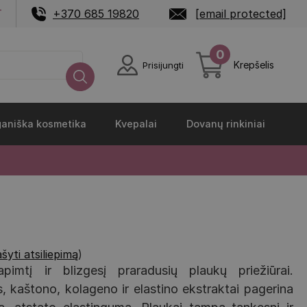
T
+370 685 19820
[email protected]
0
Krepšelis
Prisijungti
aniška kosmetika
Kvepalai
Dovanų rinkiniai
šyti atsiliepimą
)
 apimtį ir blizgesį praradusių plaukų priežiūrai.
, kaštono, kolageno ir elastino ekstraktai pagerina