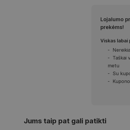
Lojalumo p
prekėms!
Viskas labai
Nereikia
Taškai 
metu
Su kupo
Kupono 
Jums taip pat gali patikti