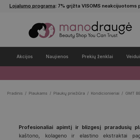
Lojalumo programa
: 7% grįžta VISOMS neakcijuotoms 
Akcijos
Naujienos
Prekių ženklai
Veidui
Pradinis
Plaukams
Plaukų priežiūra
Kondicionieriai
GMT BEA
Profesionaliai apimtį ir blizgesį praradusių p
kaštono, kolageno ir elastino ekstraktai pa