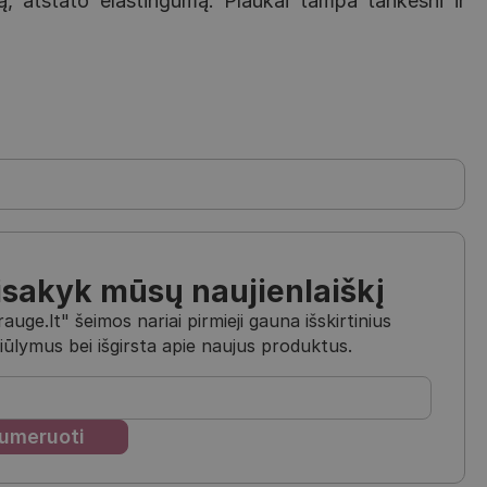
ą, atstato elastingumą. Plaukai tampa tankesni ir
isakyk mūsų naujienlaiškį
uge.lt" šeimos nariai pirmieji gauna išskirtinius
iūlymus bei išgirsta apie naujus produktus.