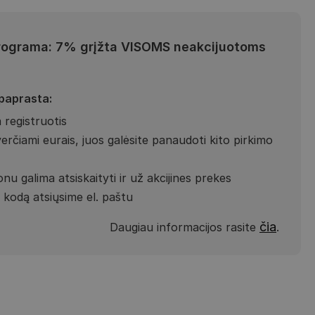
rograma: 7% grįžta VISOMS neakcijuotoms
 paprasta:
 registruotis
verčiami eurais, juos galėsite panaudoti kito pirkimo
nu galima atsiskaityti ir už akcijines prekes
kodą atsiųsime el. paštu
čia
Daugiau informacijos rasite
.